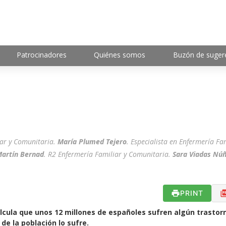
Patrocinadores
Quiénes somos
Buzón de suger
iar y Comunitaria.
María Plumed Tejero
. Especialista en Enfermería Fam
Martín Bernad
. R2 Enfermería Familiar y Comunitaria.
Sara Viadas Nú
PRINT
alcula que unos 12 millones de españoles sufren algún trastor
de la población lo sufre.