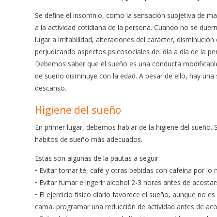
e
t
i
b
s
l
Se define el insomnio, como la sensación subjetiva de ma
o
A
a la actividad cotidiana de la persona. Cuando no se duer
o
p
lugar a irritabilidad, alteraciones del carácter, disminució
k
p
perjudicando aspectos psicosociales del día a día de la pe
Debemos saber que el sueño es una conducta modificable 
de sueño disminuye con la edad. A pesar de ello, hay una
descanso.
Higiene del sueño
En primer lugar, debemos hablar de la higiene del sueño.
hábitos de sueño más adecuados.
Estas son algunas de la pautas a seguir:
• Evitar tomar té, café y otras bebidas con cafeína por l
• Evitar fumar e ingerir alcohol 2-3 horas antes de acostar
• El ejercicio físico diario favorece el sueño, aunque no es
cama, programar una reducción de actividad antes de aco