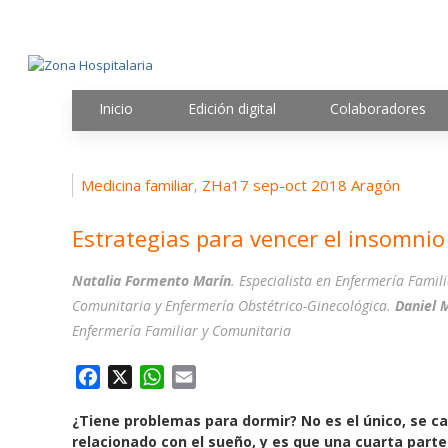
Inicio
Edición digital
Colaboradores
Medicina familiar
ZHa17 sep-oct 2018 Aragón
,
Estrategias para vencer el insomnio
Natalia Formento Marín
. Especialista en Enfermería Famil
Comunitaria y Enfermería Obstétrico-Ginecológica.
Daniel 
Enfermería Familiar y Comunitaria
F
X
W
E
a
h
m
¿Tiene problemas para dormir? No es el único, se c
c
a
a
relacionado con el sueño, y es que una cuarta parte 