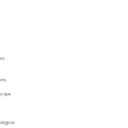
los
bro,
to que
ológicos