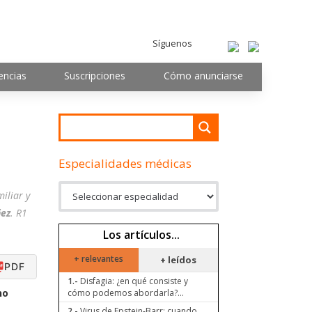
Síguenos
encias
Suscripciones
Cómo anunciarse
Especialidades médicas
iliar y
ñez
. R1
Los artículos...
+ relevantes
+ leídos
PDF
1.-
Disfagia: ¿en qué consiste y
no
cómo podemos abordarla?...
2.-
Virus de Epstein-Barr: cuando