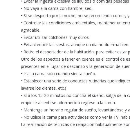
• Evitar la ingesta excesiva de líquidos o comidas pesadas
• No vaya a la cama con hambre, sed…
• Si se despierta por la noche, no se recomienda comer, y
• Controlar las condiciones ambientales, mantener un ent
agradable.
• Evitar utilizar colchones muy duros.
• Evitar/reducir las siestas, aunque un día no duerma bien.
• Retire el despertador de la habitación, para evitar estar 
Otro de los aspectos a tener en cuenta es el control de e
presentes en el lugar de descanso y la generación de sueñ
• Ir a la cama solo cuando sienta sueño.
• Establecer una serie de conductas rutinarias que indique
lavarse los dientes, etc.)
• Si a los 15-20 minutos no concilia el sueño, salga de la
empiece a sentirse adormecido regrese a la cama.
• Mantenga un horario regular de sueño, levantándose y 
• No utilice la cama para actividades como ver la TV, habl
La realización de técnicas de relajación habitualmente so