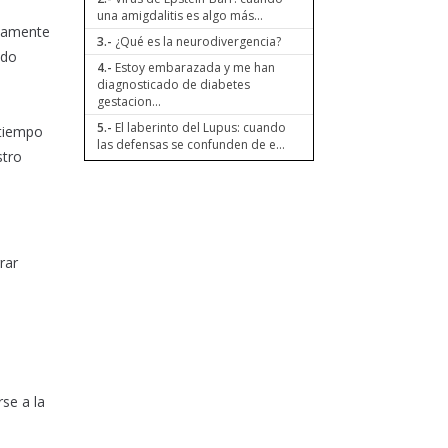
una amigdalitis es algo más...
ivamente
3.-
¿Qué es la neurodivergencia?
ndo
4.-
Estoy embarazada y me han
diagnosticado de diabetes
gestacion...
5.-
El laberinto del Lupus: cuando
 tiempo
las defensas se confunden de e...
stro
rar
rse a la