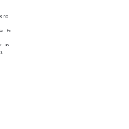
te no
ón. En
n las
s.