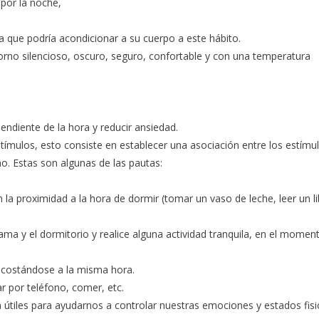
 por la noche,
a que podría acondicionar a su cuerpo a este hábito.
orno silencioso, oscuro, seguro, confortable y con una temperatura
pendiente de la hora y reducir ansiedad.
stímulos, esto consiste en establecer una asociación entre los estímu
o. Estas son algunas de las pautas:
n la proximidad a la hora de dormir (tomar un vaso de leche, leer un li
 cama y el dormitorio y realice alguna actividad tranquila, en el momen
acostándose a la misma hora.
ar por teléfono, comer, etc.
n útiles para ayudarnos a controlar nuestras emociones y estados fisi