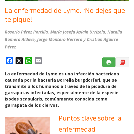
La enfermedad de Lyme. ¡No dejes que
te pique!
Rosario Pérez Portilla, María Josefa Asiain Urrizola, Natalia
Romero Aldave, Jorge Montero Herrero y Cristian Aguirre
Pérez
F
X
W
E
a
h
m
La enfermedad de Lyme es una infección bacteriana
c
a
a
causada por la bacteria Borrelia burgdorferi, que se
e
t
i
transmite a los humanos a través de la picadura de
b
s
l
garrapatas infectadas, especialmente de la especie
o
A
Ixodes scapularis, comúnmente conocida como
o
p
garrapata de los ciervos.
k
p
Puntos clave sobre la
enfermedad