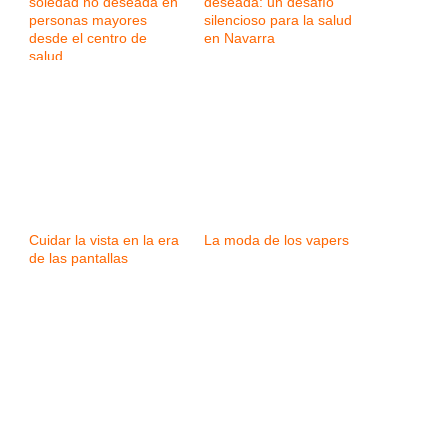
soledad no deseada en
deseada: un desafío
personas mayores
silencioso para la salud
desde el centro de
en Navarra
salud
Cuidar la vista en la era
La moda de los vapers
de las pantallas