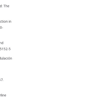
od: The
ction in
20-
and
05152-5
dulación
67.
rline