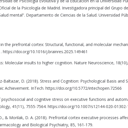
ersidad de Psicología Evolutiva y de la Educación en la Universidad Pú
ficial de la Psicología de Madrid. Investigadora principal del Grupo d
 Salud mental”. Departamento de Ciencias de la Salud. Universidad Púb
ty in the prefrontal cortex: Structural, functional, and molecular mecha
 https://doi.org/10.1016/j.brainres.2025.149461
ks: Molecular insults to higher cognition. Nature Neuroscience, 18(10)
z-Baltazar, D. (2018). Stress and Cognition: Psychological Basis and 
ic Achievement. InTech. https://doi.org/10.5772/intechopen.72566
s of psychosocial and cognitive stress on executive functions and autom
chology, 41(11), 7555-7564. https://doi.org/10.1007/s12144-020-01302-
s, D., & Morilak, D. A. (2018). Prefrontal cortex executive processes aff
armacology and Biological Psychiatry, 85, 161-179.