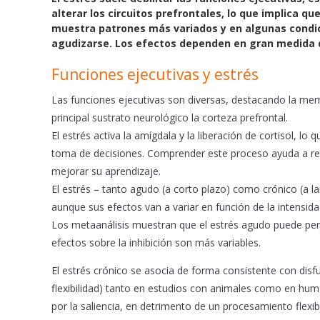
c
a
a
alterar los circuitos prefrontales, lo que implica q
e
t
i
muestra patrones más variados y en algunas condic
b
s
l
agudizarse. Los efectos dependen en gran medida de 
o
A
o
p
Funciones ejecutivas y estrés
k
p
Las funciones ejecutivas son diversas, destacando la memori
principal sustrato neurológico la corteza prefrontal.
El estrés activa la amígdala y la liberación de cortisol, lo
toma de decisiones. Comprender este proceso ayuda a reco
mejorar su aprendizaje.
El estrés – tanto agudo (a corto plazo) como crónico (a l
aunque sus efectos van a variar en función de la intensida
Los metaanálisis muestran que el estrés agudo puede perju
efectos sobre la inhibición son más variables.
El estrés crónico se asocia de forma consistente con disfu
flexibilidad) tanto en estudios con animales como en hu
por la saliencia, en detrimento de un procesamiento flexib