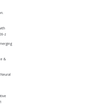
on.
with
26-z
emerging
ce &
 Neural
tive
01