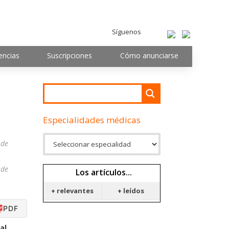
Síguenos
encias
Suscripciones
Cómo anunciarse
Especialidades médicas
 de
 de
Los artículos...
+ relevantes
+ leídos
PDF
al