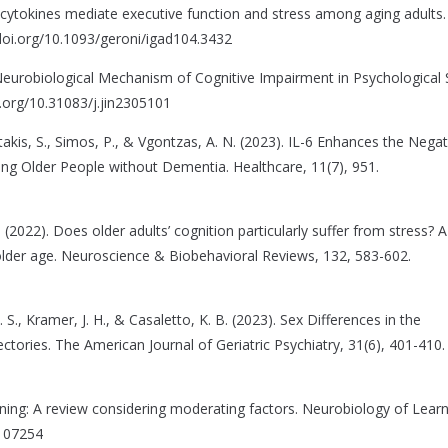
ry cytokines mediate executive function and stress among aging adults.
/doi.org/10.1093/geroni/igad104.3432
Neurobiological Mechanism of Cognitive Impairment in Psychological 
i.org/10.31083/j.jin2305101
takis, S., Simos, P., & Vgontzas, A. N. (2023). IL-6 Enhances the Negat
g Older People without Dementia. Healthcare, 11(7), 951.
 (2022). Does older adults’ cognition particularly suffer from stress? A
 older age. Neuroscience & Biobehavioral Reviews, 132, 583-602.
. S., Kramer, J. H., & Casaletto, K. B. (2023). Sex Differences in the
tories. The American Journal of Geriatric Psychiatry, 31(6), 401-410.
ioning: A review considering moderating factors. Neurobiology of Lear
.107254