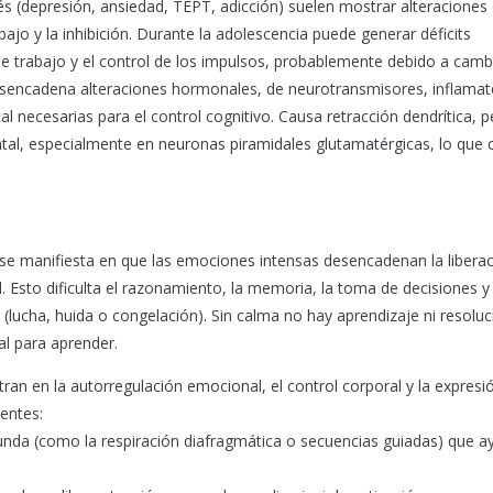
rés (depresión, ansiedad, TEPT, adicción) suelen mostrar alteraciones 
ajo y la inhibición. Durante la adolescencia puede generar déficits
de trabajo y el control de los impulsos, probablemente debido a camb
Desencadena alteraciones hormonales, de neurotransmisores, inflamat
tal necesarias para el control cognitivo. Causa retracción dendrítica, p
ontal, especialmente en neuronas piramidales glutamatérgicas, lo que
s se manifiesta en que las emociones intensas desencadenan la libera
al. Esto dificulta el razonamiento, la memoria, la toma de decisiones y 
 (lucha, huida o congelación). Sin calma no hay aprendizaje ni resolu
al para aprender.
ntran en la autorregulación emocional, el control corporal y la expresi
entes:
ofunda (como la respiración diafragmática o secuencias guiadas) que 