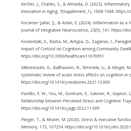
Kircher, J., Charles, S., & Almeida, D. (2023). Inflammato
Innovation in Aging, 7(Supplement_1), 1068-1068. https:/
Kocamer Şahin, Ş., & Aslan, E. (2024). Inflammation as a 
Journal of Integrative Neuroscience, 23(5), 101. https://do
Koutentaki, E., Basta, M., Antypa, D., Zaganas, I., Panagio
Impact of Cortisol on Cognition among Community-Dwellin
https://doi.org/10.3390/healthcare11070951
Mikneviciute, G., Ballhausen, N., Rimmele, U., & Kliegel, M.
systematic review of acute stress effects on cognition in
https://doi.org/10.1016/j.neubiorev.2021.12.009
Paolillo, E. W., You, M., Gontrum, E., Saloner, R., Gaynor, L
Relationship between Perceived Stress and Cognitive Trajec
https://doi.org/10.1016/j.jagp.2022.11.009
Plieger, T., & Reuter, M. (2020). Stress & executive funct
Memory, 173, 107254. https://doi.org/10.1016/j.nlm.2020