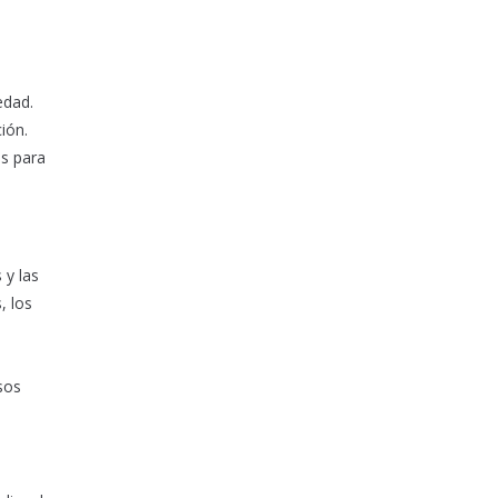
edad.
ión.
es para
 y las
, los
esos