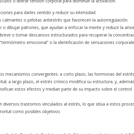
culos o liberar tensión corporal para disminuir la activación.
mociones para darles sentido y reducir su intensidad.
 calmantes o pelotas antiestrés que favorecen la autorregulación.
 o dibujar patrones, que ayudan a enfocar la mente y reducir la ansi
ica breve o tomar descansos estructurados para recuperar la concentrac
 “termómetro emocional” o la identificación de sensaciones corporal
 dos mecanismos convergentes: a corto plazo, las hormonas del estrés
tal; a largo plazo, el estrés crónico modifica su estructura; y, además
nsifican estos efectos y median parte de su impacto sobre el control
 en diversos trastornos vinculados al estrés, lo que sitúa a estos proc
efrontal como posibles objetivos