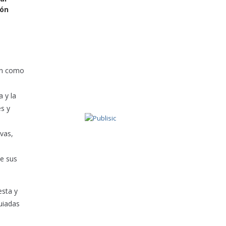
ión
nen como
a y la
es y
ivas,
ue sus
esta y
uiadas