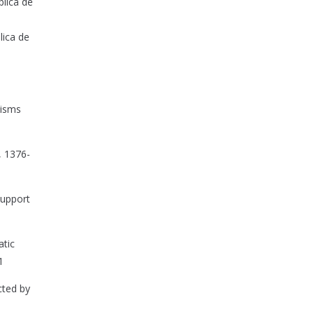
blica de
e
lica de
nisms
, 1376-
Support
atic
1
ected by