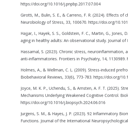
https://doi.org/10.1016/j.pnpbp.2017.07.004
Girotti, M., Bulin, S. E., & Carreno, F. R. (2024). Effects o
Neurobiology of Stress, 33, 100670. https://doi.org/10.10
Hajjar, I., Hayek, S. S., Goldstein, F. C., Martin, G., Jones,
aging in healthy adults: An observational study. Journal o
Hassamal, S. (2023). Chronic stress, neuroinflammation,
anti-inflammatories. Frontiers in Psychiatry, 14, 1130989.
Holmes, A., & Wellman, C. L. (2009). Stress-induced prefr
Biobehavioral Reviews, 33(6), 773-783. https://doi.org/10
Joyce, M. K. P., Uchendu, S., & Arnsten, A. F. T. (2025). 
Mechanisms Underlying Weakened Cognitive Control. Biolog
https://doi.org/10.1016/j.biopsych.2024.06.016
Jurgens, S. M., & Hayes, J. P. (2023). 92 Inflammatory Bi
Functions. Journal of the International Neuropsychologica