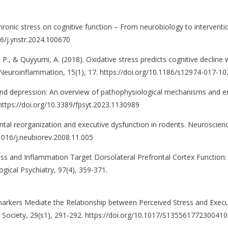
f chronic stress on cognitive function – From neurobiology to interventi
16/j.ynstr.2024.100670
 D. P., & Quyyumi, A. (2018). Oxidative stress predicts cognitive decline 
f Neuroinflammation, 15(1), 17. https://doi.org/10.1186/s12974-017-10
 and depression: An overview of pathophysiological mechanisms and 
 https://doi.org/10.3389/fpsyt.2023.1130989
ontal reorganization and executive dysfunction in rodents. Neuroscien
.1016/j.neubiorev.2008.11.005
Stress and Inflammation Target Dorsolateral Prefrontal Cortex Function:
ical Psychiatry, 97(4), 359-371.
omarkers Mediate the Relationship between Perceived Stress and Execu
l Society, 29(s1), 291-292. https://doi.org/10.1017/S13556177230041