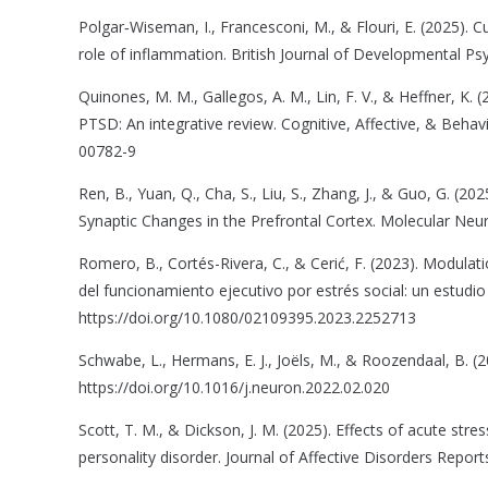
Polgar‐Wiseman, I., Francesconi, M., & Flouri, E. (2025). 
role of inflammation. British Journal of Developmental Ps
Quinones, M. M., Gallegos, A. M., Lin, F. V., & Heffner, K.
PTSD: An integrative review. Cognitive, Affective, & Beha
00782-9
Ren, B., Yuan, Q., Cha, S., Liu, S., Zhang, J., & Guo, G. (2
Synaptic Changes in the Prefrontal Cortex. Molecular Neu
Romero, B., Cortés-Rivera, C., & Cerić, F. (2023). Modulat
del funcionamiento ejecutivo por estrés social: un estudio
https://doi.org/10.1080/02109395.2023.2252713
Schwabe, L., Hermans, E. J., Joëls, M., & Roozendaal, B.
https://doi.org/10.1016/j.neuron.2022.02.020
Scott, T. M., & Dickson, J. M. (2025). Effects of acute str
personality disorder. Journal of Affective Disorders Report