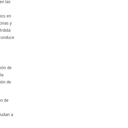
en las
ios en
orias y
érdida
 conduce
ción de
la
ción de
ón de
ayudan a