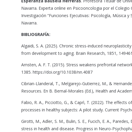
Esperanza Bausela Herreras
. Profesora Titular de Univ
Navarra. Experta online en Psicooncologia por el Colegio O
Investigación “Funciones Ejecutivas: Psicología, Música y
Navarra.
BIBLIOGRAFÍA:
Algaidi, S. A. (2025). Chronic stress-induced neuroplastici
from development to aging. Brain Research, 1851, 149461.
Arnsten, A. F. T. (2015). Stress weakens prefrontal networ
1385. https://doi.org/10.1038/nn.4087
Cibrian-Llanderal, T., Melgarejo-Gutierrez, M., & Hernande
Resources. En B. Bernal-Morales (Ed.), Health and Academ
Fabio, R. A., Picciotto, G., & Caprì, T. (2022). The effect
processes in healthy subjects: A pilot study. Current Psy
Girotti, M., Adler, S. M., Bulin, S. E., Fucich, E. A., Parede
stress in health and disease. Progress in Neuro-Psychoph