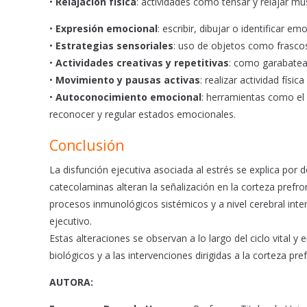
•
Relajación física
: actividades como tensar y relajar mús
•
Expresión emocional
: escribir, dibujar o identificar e
•
Estrategias sensoriales
: uso de objetos como frascos
•
Actividades creativas y repetitivas
: como garabatear
•
Movimiento y pausas activas
: realizar actividad fís
•
Autoconocimiento emocional
: herramientas como el
reconocer y regular estados emocionales.
Conclusión
La disfunción ejecutiva asociada al estrés se explica por
catecolaminas alteran la señalización en la corteza prefron
procesos inmunológicos sistémicos y a nivel cerebral inte
ejecutivo.
Estas alteraciones se observan a lo largo del ciclo vital y
biológicos y a las intervenciones dirigidas a la corteza pr
AUTORA: