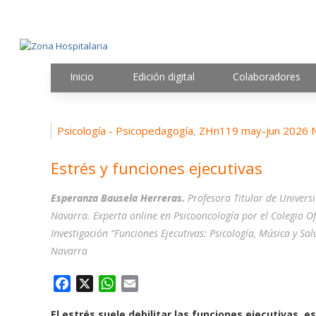
Inicio
Edición digital
Colaboradores
Psicología - Psicopedagogía
ZHn119 may-jun 2026 
,
Estrés y funciones ejecutivas
Esperanza Bausela Herreras.
Profesora Titular de Universi
Navarra. Experta online en Psicooncología por el Colegio Of
Investigación “Funciones Ejecutivas: Psicología, Música y S
Navarra
F
X
W
E
a
h
m
El estrés suele debilitar las funciones ejecutivas, e