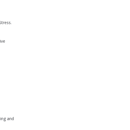
Stress.
ive
ning and