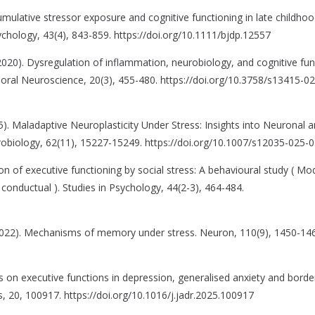
Cumulative stressor exposure and cognitive functioning in late childho
ychology, 43(4), 843-859. https://doi.org/10.1111/bjdp.12557
 (2020). Dysregulation of inflammation, neurobiology, and cognitive fun
vioral Neuroscience, 20(3), 455-480. https://doi.org/10.3758/s13415-0
025). Maladaptive Neuroplasticity Under Stress: Insights into Neuronal 
robiology, 62(11), 15227-15249. https://doi.org/10.1007/s12035-025-
ion of executive functioning by social stress: A behavioural study ( Mo
 conductual ). Studies in Psychology, 44(2-3), 464-484.
 (2022). Mechanisms of memory under stress. Neuron, 110(9), 1450-14
ess on executive functions in depression, generalised anxiety and borde
s, 20, 100917. https://doi.org/10.1016/j.jadr.2025.100917