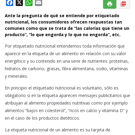
F
X
W
E
a
h
m
Ante la pregunta de qué se entiende por etiquetado
c
a
a
nutricional, los consumidores ofrecen respuestas tan
e
t
i
comunes como que se trata de “las calorías que tiene un
b
s
l
producto”, “lo que engorda y lo que no engorda”, etc.
o
A
o
p
Por etiquetado nutricional entendemos toda información que
k
p
aparece en la etiqueta de un alimento en relación con su valor
energético y su contenido en una serie de nutrientes: proteínas,
hidratos de carbono, grasas, fibra alimentaria, sodio, vitaminas
y minerales.
En principio el etiquetado nutricional es voluntario, sólo es
obligatorio si en la etiqueta aparecen mensajes publicitarios que
atribuyan al alimento propiedades nutritivas como por ejemplo
alimentos “bajos en colesterol”, “ricos en calcio y vitamina D” y
en el caso de los productos dietéticos.
La etiqueta nutricional de un alimento es su tarjeta de