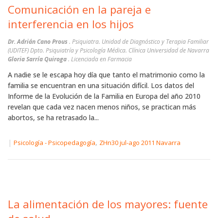
Comunicación en la pareja e
interferencia en los hijos
Dr. Adrián Cano Prous
. Psiquiatra. Unidad de Diagnóstico y Terapia Familiar
(UDITEF) Dpto. Psiquiatría y Psicología Médica. Clínica Universidad de Navarra
Gloria Sarría Quiroga
. Licenciada en Farmacia
A nadie se le escapa hoy día que tanto el matrimonio como la
familia se encuentran en una situación difícil. Los datos del
Informe de la Evolución de la Familia en Europa del año 2010
revelan que cada vez nacen menos niños, se practican más
abortos, se ha retrasado la...
|
,
Psicología - Psicopedagogía
ZHn30 jul-ago 2011 Navarra
La alimentación de los mayores: fuente