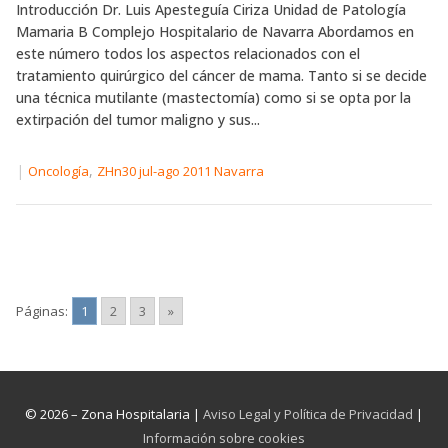
Introducción Dr. Luis Apesteguía Ciriza Unidad de Patología
Mamaria B Complejo Hospitalario de Navarra Abordamos en
este número todos los aspectos relacionados con el
tratamiento quirúrgico del cáncer de mama. Tanto si se decide
una técnica mutilante (mastectomía) como si se opta por la
extirpación del tumor maligno y sus...
|
,
Oncología
ZHn30 jul-ago 2011 Navarra
Páginas:
1
2
3
»
© 2026 – Zona Hospitalaria |
Aviso Legal y Política de Privacidad
|
Información sobre cookies