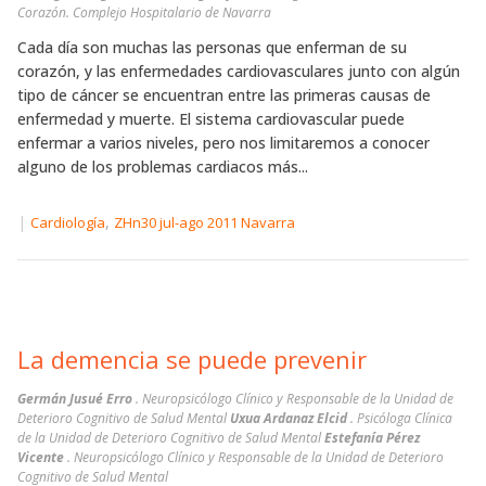
Corazón. Complejo Hospitalario de Navarra
Cada día son muchas las personas que enferman de su
corazón, y las enfermedades cardiovasculares junto con algún
tipo de cáncer se encuentran entre las primeras causas de
enfermedad y muerte. El sistema cardiovascular puede
enfermar a varios niveles, pero nos limitaremos a conocer
alguno de los problemas cardiacos más...
|
,
Cardiología
ZHn30 jul-ago 2011 Navarra
La demencia se puede prevenir
Germán Jusué Erro
. Neuropsicólogo Clínico y Responsable de la Unidad de
Deterioro Cognitivo de Salud Mental
Uxua Ardanaz Elcid
. Psicóloga Clínica
de la Unidad de Deterioro Cognitivo de Salud Mental
Estefanía Pérez
Vicente
. Neuropsicólogo Clínico y Responsable de la Unidad de Deterioro
Cognitivo de Salud Mental