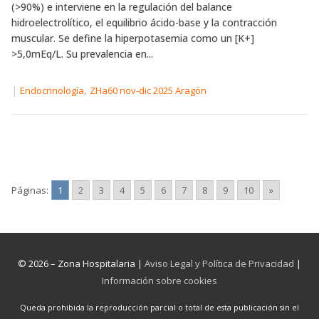
(>90%) e interviene en la regulación del balance
hidroelectrolítico, el equilibrio ácido-base y la contracción
muscular. Se define la hiperpotasemia como un [K+]
>5,0mEq/L. Su prevalencia en...
|
,
Endocrinología
ZHa60 nov-dic 2025 Aragón
Páginas:
1
2
3
4
5
6
7
8
9
10
»
© 2026 – Zona Hospitalaria |
Aviso Legal y Política de Privacidad
|
Información sobre cookies
Queda prohibida la reproducción parcial o total de esta publicación sin el