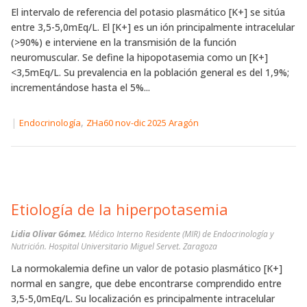
El intervalo de referencia del potasio plasmático [K+] se sitúa
entre 3,5-5,0mEq/L. El [K+] es un ión principalmente intracelular
(>90%) e interviene en la transmisión de la función
neuromuscular. Se define la hipopotasemia como un [K+]
<3,5mEq/L. Su prevalencia en la población general es del 1,9%;
incrementándose hasta el 5%...
|
,
Endocrinología
ZHa60 nov-dic 2025 Aragón
Etiología de la hiperpotasemia
Lidia Olivar Gómez.
Médico Interno Residente (MIR) de Endocrinología y
Nutrición. Hospital Universitario Miguel Servet. Zaragoza
La normokalemia define un valor de potasio plasmático [K+]
normal en sangre, que debe encontrarse comprendido entre
3,5-5,0mEq/L. Su localización es principalmente intracelular