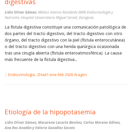
digestivas
Lidia Olivar Gómez.
Médico Interno Residente (MIR) Endocrinología y
Nutrición; Hospital Universitario Miguel Servet; Zaragoza.
La fístula digestiva constituye una comunicación patológica de
dos partes del tracto digestivo, del tracto digestivo con otro
órgano, del tracto digestivo con la piel (fístula enterocutánea)
o del tracto digestivo con una herida quirúrgica ocasionada
tras una cirugía abierta (fístula enteroatmosférica). La causa
más frecuente de la fístula digestiva...
|
,
Endocrinología
ZHa61 ene-feb 2026 Aragón
Etiología de la hipopotasemia
Lidia Olivar Gómez, Macarena Lacarta Benítez, Carlos Moreno Gálvez,
Ana Ros Anadón y Valeria González Sacoto