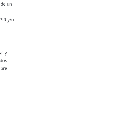
 de un
PIR y/o
al y
ados
obre