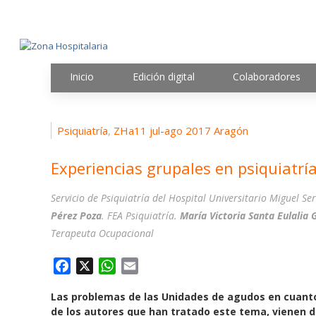
Inicio
Edición digital
Colaboradores
Psiquiatría
ZHa11 jul-ago 2017 Aragón
,
Experiencias grupales en psiquiatrí
Servicio de Psiquiatría del Hospital Universitario Miguel S
Pérez Poza
. FEA Psiquiatría.
María Victoria Santa Eulalia 
Terapeuta Ocupacional
F
X
W
E
a
h
m
Las problemas de las Unidades de agudos en cuanto
c
a
a
de los autores que han tratado este tema, vienen d