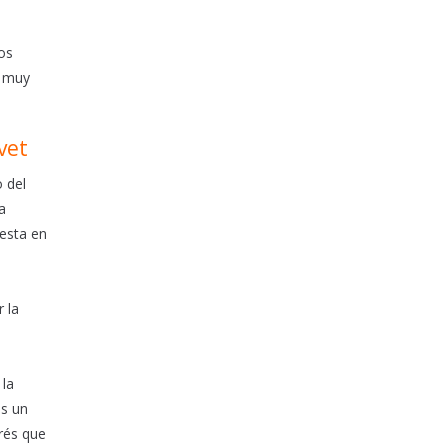
os
n muy
vet
 del
a
uesta en
 la
 la
es un
trés que