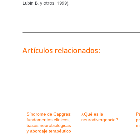
Lubin B. y otros, 1999).
Artículos relacionados:
Síndrome de Capgras:
¿Qué es la
P
fundamentos clínicos,
neurodivergencia?
p
bases neurobiológicas
m
y abordaje terapéutico