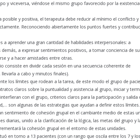
grupo y viceversa, viéndose el mismo grupo favorecido por la existenci
posible y positiva, el terapeuta debe reducir al mínimo el conflicto y
rectamente. Reconociendo abiertamente los puntos fuertes y contribu
es a aprender una gran cantidad de habilidades interpersonales: a
 demás, a expresar sentimientos positivos, a tomar conciencia de su
rse y a hacer amistades entre otras.
o consiste en dividir cada sesión en una secuencia coherente de
llevarla a cabo y minutos finales).
ente los límites que rodean a la tarea, de este modo el grupo de paci
tos claros sobre la puntualidad y asistencia al grupo, iniciar y term
rfieran con el grupo, criterios claros para la participación y salida 
ad,… son algunas de las estrategias que ayudan a definir estos límites.
a un sentimiento de cohesión grupal en el cambiante medio de estas u
es diarias, unido a la clarificación de la lógica, las metas del grupo y l
ncrementará la cohesión grupal en el entorno de estas unidades.
tuó en torno a 13 pacientes (con un rango que oscila entre los 7 y los