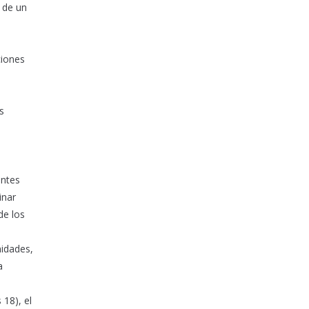
a de un
ciones
s
entes
inar
de los
nidades,
a
 18), el