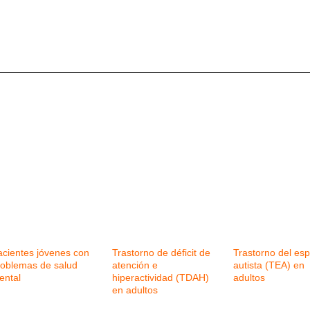
acientes jóvenes con
Trastorno de déficit de
Trastorno del esp
roblemas de salud
atención e
autista (TEA) en
ental
hiperactividad (TDAH)
adultos
en adultos