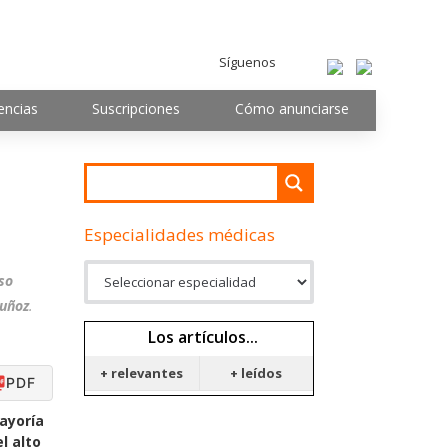
Síguenos
encias
Suscripciones
Cómo anunciarse
Especialidades médicas
so
Muñoz
.
Los artículos...
+ relevantes
+ leídos
PDF
ayoría
l alto