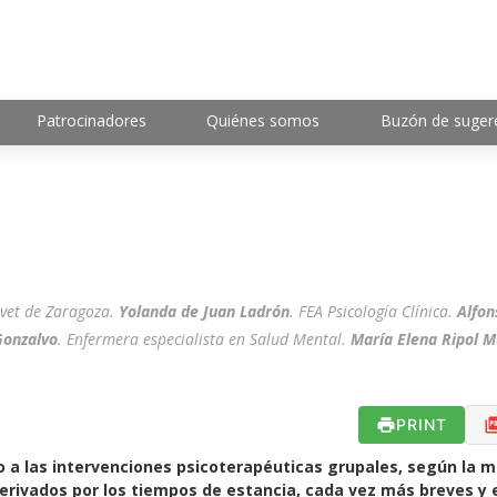
Patrocinadores
Quiénes somos
Buzón de suger
a
ervet de Zaragoza.
Yolanda de Juan Ladrón
. FEA Psicología Clínica.
Alfon
Gonzalvo
. Enfermera especialista en Salud Mental.
María Elena Ripol 
PRINT
 a las intervenciones psicoterapéuticas grupales, según la m
erivados por los tiempos de estancia, cada vez más breves y e