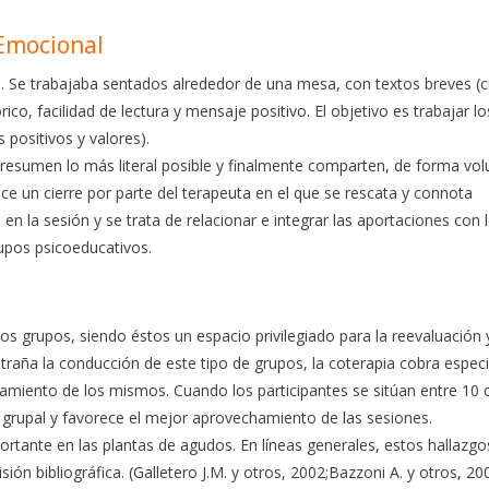
 Emocional
s. Se trabajaba sentados alrededor de una mesa, con textos breves (
co, facilidad de lectura y mensaje positivo. El objetivo es trabajar lo
 positivos y valores).
n resumen lo más literal posible y finalmente comparten, de forma volu
ce un cierre por parte del terapeuta en el que se rescata y connota
en la sesión y se trata de relacionar e integrar las aportaciones con 
upos psicoeducativos.
s grupos, siendo éstos un espacio privilegiado para la reevaluación 
raña la conducción de este tipo de grupos, la coterapia cobra especi
namiento de los mismos. Cuando los participantes se sitúan entre 10 
grupal y favorece el mejor aprovechamiento de las sesiones.
tante en las plantas de agudos. En líneas generales, estos hallazgo
ón bibliográfica. (Galletero J.M. y otros, 2002;Bazzoni A. y otros, 20