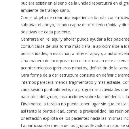
pudiera existir en el seno de la unidad repercutirá en el 
ambiente de trabajo sano.
Con el objeto de crear una experiencia lo más constructiva 
subrayar el apoyo, siendo capaz de ofrecerlo rápida y di
positivas de cada paciente.
Centrarse en “el aquí y ahora” puede ayudar a los pacient
comunicarse de una forma más clara, a aproximarse a los
peculiaridades, a escuchar, a ofrecer apoyo, a autorrevela
Una manera de incorporar una estructura en este escenari
acontecimientos (primeros minutos, definición de la tarea, 
Otra forma de a dar estructura consiste en definir claram
internos parecerá menos fragmentado y más estable. Contra
cada sesión puntualmente, no programar actividades que inte
pacientes del grupo, instrucciones sobre la confidencialid
Finalmente la terapia no puede tener lugar sin que exist
así tanto la puntualidad, como la previsibilidad, las reunion
orientación explícita de los pacientes hacia las mismas i
La participación media de los grupos llevados a cabo se si