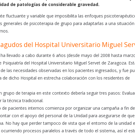
idad de patologías de considerable gravedad.
 fluctuante y variable que imposibilita las enfoques psicoterapéutic
cas generales de psicoterapia de grupo para adaptarlas a una situació
rnos.
 agudos del Hospital Universitario Miguel Ser
e ha llevado a cabo durante 6 años (desde mayo del 2008 hasta marzo
 Psiquiatría del Hospital Universitario Miguel Servet de Zaragoza. Est
 de las necesidades observadas en los pacientes ingresados, y fue p
ía de dicho Hospital en estrecha colaboración con los residentes de
n grupo de terapia en este contexto debería seguir tres pasos: Evaluar
 la técnica tradicional.
o de pacientes internos comienza por organizar una campaña a fin de
contar con el apoyo del personal de la Unidad para asegurarse de que
ama. No hay que perder tampoco de vista que el entorno de la unidad 
, ocurriendo procesos paralelos a través de todo el sistema, así el es