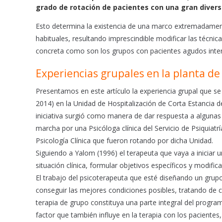
e
t
i
grado de rotación de pacientes con una gran divers
b
s
l
o
A
Esto determina la existencia de una marco extremadamente
o
p
habituales, resultando imprescindible modificar las técni
k
p
concreta como son los grupos con pacientes agudos inte
Experiencias grupales en la planta de
Presentamos en este artículo la experiencia grupal que s
2014) en la Unidad de Hospitalización de Corta Estancia de
iniciativa surgió como manera de dar respuesta a algunas
marcha por una Psicóloga clínica del Servicio de Psiquiatr
Psicología Clínica que fueron rotando por dicha Unidad.
Siguiendo a Yalom (1996) el terapeuta que vaya a iniciar u
situación clínica, formular objetivos específicos y modificar
El trabajo del psicoterapeuta que esté diseñando un grup
conseguir las mejores condiciones posibles, tratando de 
terapia de grupo constituya una parte integral del progr
factor que también influye en la terapia con los pacientes