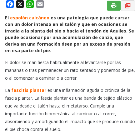
F
X
W
E
a
h
m
El
espolón calcáneo
es una patología que puede cursar
c
a
a
con un dolor intenso en el talón y que en ocasiones se
e
t
i
irradia a la planta del pie o hacia el tendón de Aquiles. Se
b
s
l
puede ocasionar por una acumulación de calcio, que
o
A
deriva en una formación ósea por un exceso de presión
o
p
en esa parte del pie.
k
p
El dolor se manifiesta habitualmente al levantarse por las
mañanas o tras permanecer un rato sentado y ponernos de pie,
o al comenzar a caminar o a correr.
La
fascitis plantar
es una inflamación aguda o crónica de la
fascia plantar. La fascia plantar es una banda de tejido elástico
que va desde el talón hasta el metatarso. Cumple una
importante función biomecánica al caminar o al correr,
absorbiendo y amortiguando el impacto que se produce cuando
el pie choca contra el suelo.