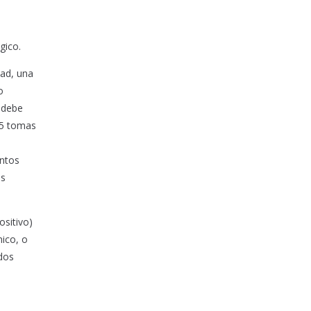
gico.
dad, una
o
n debe
 5 tomas
entos
os
ositivo)
nico, o
odos