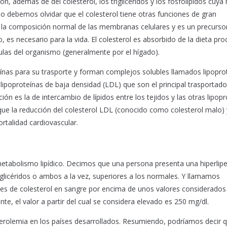
 son, además de del colesterol, los triglicéridos y los fosfolípidos cuya
o debemos olvidar que el colesterol tiene otras funciones de gran
la composición normal de las membranas celulares y es un precursor
, es necesario para la vida. El colesterol es absorbido de la dieta pr
lulas del organismo (generalmente por el hígado).
ínas para su trasporte y forman complejos solubles llamados lipopro
: lipoproteínas de baja densidad (LDL) que son el principal trasportado
ión es la de intercambio de lípidos entre los tejidos y las otras lipop
que la reducción del colesterol LDL (conocido como colesterol malo) 
talidad cardiovascular.
 metabolismo lipídico. Decimos que una persona presenta una hiperlip
iglicéridos o ambos a la vez, superiores a los normales. Y llamamos
eles de colesterol en sangre por encima de unos valores considerado
, el valor a partir del cual se considera elevado es 250 mg/dl.
sterolemia en los países desarrollados. Resumiendo, podríamos decir 