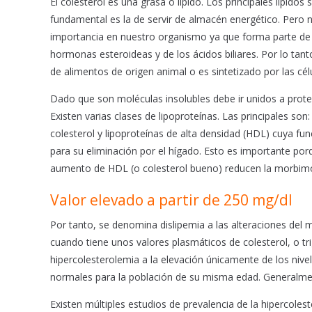
El colesterol es una grasa o lípido. Los principales lípidos
o
p
fundamental es la de servir de almacén energético. Pero n
k
p
importancia en nuestro organismo ya que forma parte de 
hormonas esteroideas y de los ácidos biliares. Por lo tanto
de alimentos de origen animal o es sintetizado por las cé
Dado que son moléculas insolubles debe ir unidos a prote
Existen varias clases de lipoproteínas. Las principales son
colesterol y lipoproteínas de alta densidad (HDL) cuya func
para su eliminación por el hígado. Esto es importante por
aumento de HDL (o colesterol bueno) reducen la morbimor
Valor elevado a partir de 250 mg/dl
Por tanto, se denomina dislipemia a las alteraciones del
cuando tiene unos valores plasmáticos de colesterol, o tr
hipercolesterolemia a la elevación únicamente de los niv
normales para la población de su misma edad. Generalmente
Existen múltiples estudios de prevalencia de la hipercole