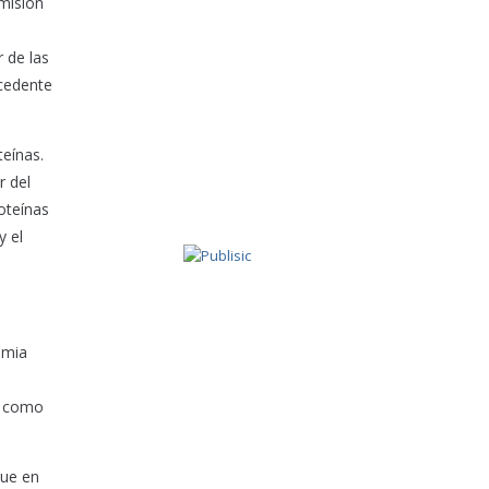
 misión
 de las
ocedente
teínas.
r del
roteínas
y el
emia
s como
que en