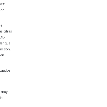
vez
ndo
de
s cifras
LDL-
dar que
mo son,
 en
ecuados
a muy
in