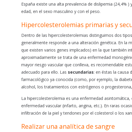
España existe una alta prevalencia de dislipemia (24,4% )
edad, en el sexo masculino y con el peso.
Hipercolesterolemias primarias y sec
Dentro de las hipercolesterolemias distinguimos dos tipo
generalmente responde a una alteración genética. En la ma
que existen varios genes implicados) en la que también i
aproximadamente se trata de una enfermedad monogénica 
mayor riesgo vascular que conlleva, es recomendable estud
adecuado para ello. Las
secundarias
: en éstas la causa
farmacológico ya conocida (como, por ejemplo, la diabetes 
alcohol, los tratamientos con estrógenos o progesterona, 
La hipercolesterolemia es una enfermedad asintomática, 
enfermedad vascular (infarto, angina, etc.). En raras oca
infiltración de la piel y tendones por el colesterol o los 
Realizar una analítica de sangre