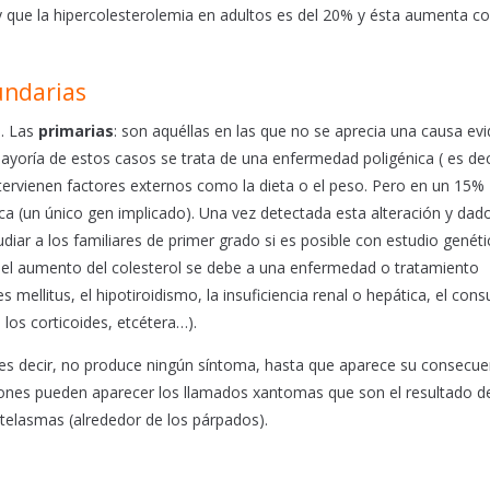
 y que la hipercolesterolemia en adultos es del 20% y ésta aumenta co
undarias
s. Las
primarias
: son aquéllas en las que no se aprecia una causa evi
yoría de estos casos se trata de una enfermedad poligénica ( es deci
ntervienen factores externos como la dieta o el peso. Pero en un 15%
(un único gen implicado). Una vez detectada esta alteración y dado
iar a los familiares de primer grado si es posible con estudio genéti
 del aumento del colesterol se debe a una enfermedad o tratamiento
mellitus, el hipotiroidismo, la insuficiencia renal o hepática, el co
los corticoides, etcétera…).
es decir, no produce ningún síntoma, hasta que aparece su consecuen
siones pueden aparecer los llamados xantomas que son el resultado de
xantelasmas (alrededor de los párpados).