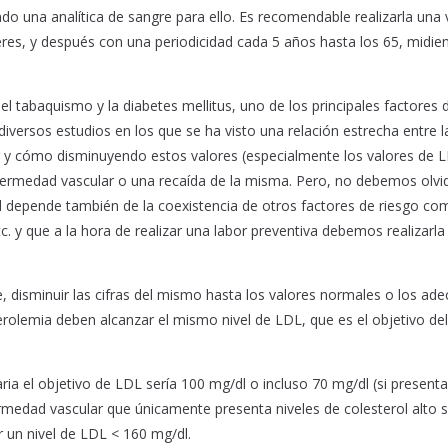
ando una analítica de sangre para ello. Es recomendable realizarla una 
res, y después con una periodicidad cada 5 años hasta los 65, midie
, el tabaquismo y la diabetes mellitus, uno de los principales factores 
versos estudios en los que se ha visto una relación estrecha entre la
lar y cómo disminuyendo estos valores (especialmente los valores de 
nfermedad vascular o una recaída de la misma. Pero, no debemos olvi
rol depende también de la coexistencia de otros factores de riesgo co
c. y que a la hora de realizar una labor preventiva debemos realizarla
e, disminuir las cifras del mismo hasta los valores normales o los ad
erolemia deben alcanzar el mismo nivel de LDL, que es el objetivo del
ia el objetivo de LDL sería 100 mg/dl o incluso 70 mg/dl (si present
ermedad vascular que únicamente presenta niveles de colesterol alto s
r un nivel de LDL < 160 mg/dl.