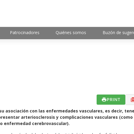
Patrocinadores
Quiénes somos
Buzón de suger
PRINT
su asociación con las enfermedades vasculares, es decir, ten
 presentar arteriosclerosis y complicaciones vasculares (como
ca o enfermedad cerebrovascular).