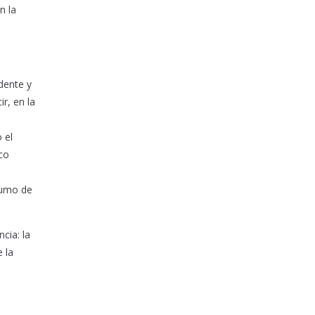
n la
dente y
r, en la
 el
co
nsumo de
cia: la
 la