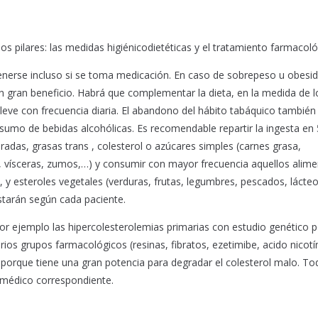
os pilares: las medidas higiénicodietéticas y el tratamiento farmacoló
enerse incluso si se toma medicación. En caso de sobrepeso u obesi
 gran beneficio. Habrá que complementar la dieta, en la medida de l
ad leve con frecuencia diaria. El abandono del hábito tabáquico tambié
umo de bebidas alcohólicas. Es recomendable repartir la ingesta en
uradas, grasas trans , colesterol o azúcares simples (carnes grasa,
la, vísceras, zumos,…) y consumir con mayor frecuencia aquellos alim
, y esteroles vegetales (verduras, frutas, legumbres, pescados, lácte
starán según cada paciente.
por ejemplo las hipercolesterolemias primarias con estudio genético p
ios grupos farmacológicos (resinas, fibratos, ezetimibe, acido nicotí
 porque tiene una gran potencia para degradar el colesterol malo. T
 médico correspondiente.