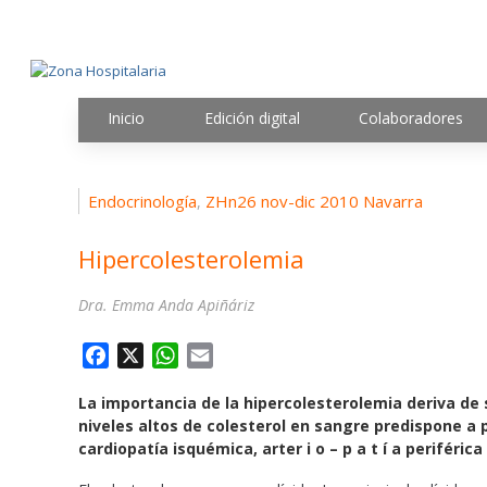
Inicio
Edición digital
Colaboradores
Endocrinología
ZHn26 nov-dic 2010 Navarra
,
Hipercolesterolemia
Dra. Emma Anda Apiñáriz
F
X
W
E
a
h
m
La importancia de la hipercolesterolemia deriva de 
c
a
a
niveles altos de colesterol en sangre predispone a
e
t
i
cardiopatía isquémica, arter i o – p a t í a periféri
b
s
l
o
A