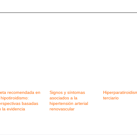
ieta recomendada en
Signos y síntomas
Hiperparatiroidis
 hipotiroidismo:
asociados a la
terciario
erspectivas basadas
hipertensión arterial
 la evidencia
renovascular