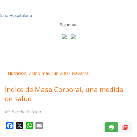
Síguenos
Nutrición
ZHn5 may-jun 2007 Navarra
,
Índice de Masa Corporal, una medida
de salud
Mª Estrella Petrina
F
X
W
E
a
h
m