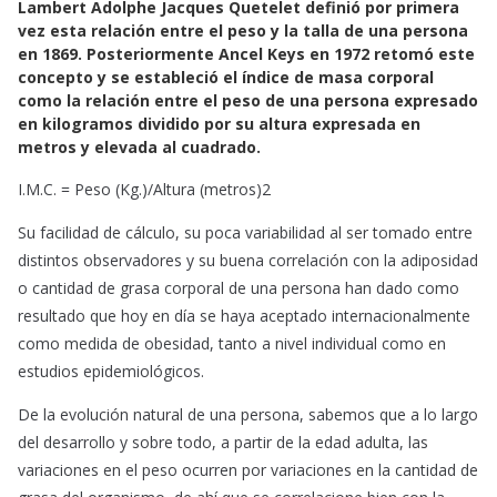
Lambert Adolphe Jacques Quetelet definió por primera
c
a
a
vez esta relación entre el peso y la talla de una persona
e
t
i
en 1869. Posteriormente Ancel Keys en 1972 retomó este
b
s
l
concepto y se estableció el índice de masa corporal
o
A
como la relación entre el peso de una persona expresado
o
p
en kilogramos dividido por su altura expresada en
k
p
metros y elevada al cuadrado.
I.M.C. = Peso (Kg.)/Altura (metros)2
Su facilidad de cálculo, su poca variabilidad al ser tomado entre
distintos observadores y su buena correlación con la adiposidad
o cantidad de grasa corporal de una persona han dado como
resultado que hoy en día se haya aceptado internacionalmente
como medida de obesidad, tanto a nivel individual como en
estudios epidemiológicos.
De la evolución natural de una persona, sabemos que a lo largo
del desarrollo y sobre todo, a partir de la edad adulta, las
variaciones en el peso ocurren por variaciones en la cantidad de