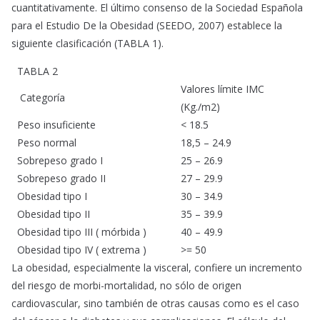
cuantitativamente. El último consenso de la Sociedad Española
para el Estudio De la Obesidad (SEEDO, 2007) establece la
siguiente clasificación (TABLA 1).
TABLA 2
Valores límite IMC
Categoría
(Kg./m2)
Peso insuficiente
< 18.5
Peso normal
18,5 – 24.9
Sobrepeso grado I
25 – 26.9
Sobrepeso grado II
27 – 29.9
Obesidad tipo I
30 – 34.9
Obesidad tipo II
35 – 39.9
Obesidad tipo III ( mórbida )
40 – 49.9
Obesidad tipo IV ( extrema )
>= 50
La obesidad, especialmente la visceral, confiere un incremento
del riesgo de morbi-mortalidad, no sólo de origen
cardiovascular, sino también de otras causas como es el caso