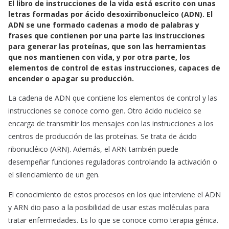
El libro de instrucciones de la vida está escrito con unas
c
a
a
letras formadas por ácido desoxirribonucleico (ADN). El
e
t
i
ADN se une formado cadenas a modo de palabras y
b
s
l
frases que contienen por una parte las instrucciones
o
A
para generar las proteínas, que son las herramientas
o
p
que nos mantienen con vida, y por otra parte, los
k
p
elementos de control de estas instrucciones, capaces de
encender o apagar su producción.
La cadena de ADN que contiene los elementos de control y las
instrucciones se conoce como gen. Otro ácido nucleico se
encarga de transmitir los mensajes con las instrucciones a los
centros de producción de las proteínas. Se trata de ácido
ribonucléico (ARN). Además, el ARN también puede
desempeñar funciones reguladoras controlando la activación o
el silenciamiento de un gen.
El conocimiento de estos procesos en los que interviene el ADN
y ARN dio paso a la posibilidad de usar estas moléculas para
tratar enfermedades. Es lo que se conoce como terapia génica.