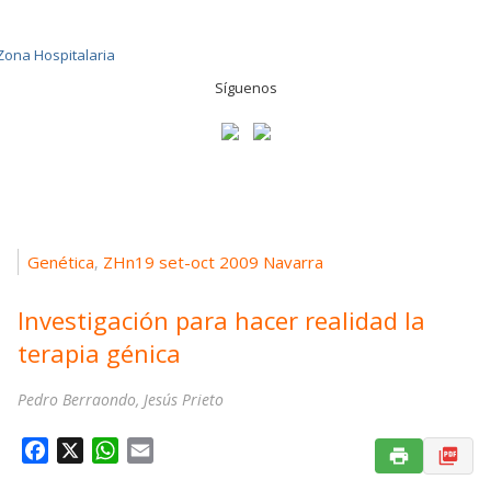
Síguenos
Genética
ZHn19 set-oct 2009 Navarra
,
Investigación para hacer realidad la
terapia génica
Pedro Berraondo, Jesús Prieto
F
X
W
E
a
h
m