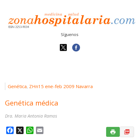
Síguenos
Genética
ZHn15 ene-feb 2009 Navarra
,
Genética médica
Dra. Maria Antonia Ramos
F
X
W
E
a
h
m