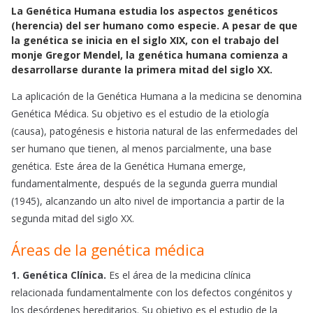
La Genética Humana estudia los aspectos genéticos
c
a
a
(herencia) del ser humano como especie. A pesar de que
e
t
i
la genética se inicia en el siglo XIX, con el trabajo del
b
s
l
monje Gregor Mendel, la genética humana comienza a
o
A
desarrollarse durante la primera mitad del siglo XX.
o
p
La aplicación de la Genética Humana a la medicina se denomina
k
p
Genética Médica. Su objetivo es el estudio de la etiología
(causa), patogénesis e historia natural de las enfermedades del
ser humano que tienen, al menos parcialmente, una base
genética. Este área de la Genética Humana emerge,
fundamentalmente, después de la segunda guerra mundial
(1945), alcanzando un alto nivel de importancia a partir de la
segunda mitad del siglo XX.
Áreas de la genética médica
1. Genética Clínica.
Es el área de la medicina clínica
relacionada fundamentalmente con los defectos congénitos y
los desórdenes hereditarios. Su objetivo es el estudio de la