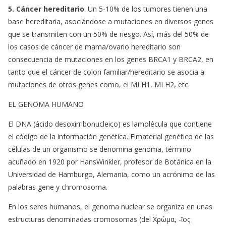
5. Cáncer hereditario
. Un 5-10% de los tumores tienen una
base hereditaria, asociándose a mutaciones en diversos genes
que se transmiten con un 50% de riesgo. Así, más del 50% de
los casos de cáncer de mama/ovario hereditario son
consecuencia de mutaciones en los genes BRCA1 y BRCA2, en
tanto que el cáncer de colon familiar/hereditario se asocia a
mutaciones de otros genes como, el MLH1, MLH2, etc.
EL GENOMA HUMANO
El DNA (ácido desoxirribonucleico) es lamolécula que contiene
el código de la información genética. Elmaterial genético de las
células de un organismo se denomina genoma, término
acuñado en 1920 por HansWinkler, profesor de Botánica en la
Universidad de Hamburgo, Alemania, como un acrónimo de las
palabras gene y chromosoma.
En los seres humanos, el genoma nuclear se organiza en unas
estructuras denominadas cromosomas (del Χρώμα, -ῑος