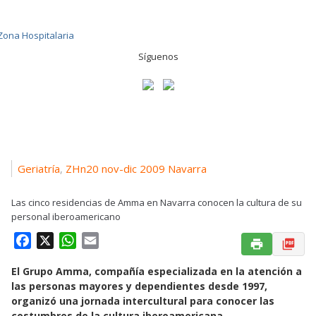
Síguenos
Geriatría
ZHn20 nov-dic 2009 Navarra
,
Las cinco residencias de Amma en Navarra conocen la cultura de su
personal iberoamericano
F
X
W
E
a
h
m
El Grupo Amma, compañía especializada en la atención a
c
a
a
las personas mayores y dependientes desde 1997,
e
t
i
organizó una jornada intercultural para conocer las
b
s
l
costumbres de la cultura iberoamericana.