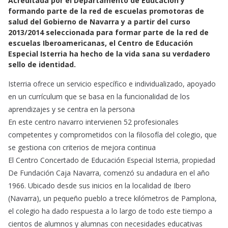
Acreditada por el Departamento de Educación y
c
a
a
formando parte de la red de escuelas promotoras de
e
t
i
salud del Gobierno de Navarra y a partir del curso
b
s
l
2013/2014 seleccionada para formar parte de la red de
o
A
escuelas Iberoamericanas, el Centro de Educación
o
p
Especial Isterria ha hecho de la vida sana su verdadero
k
p
sello de identidad.
Isterria ofrece un servicio específico e individualizado, apoyado
en un currículum que se basa en la funcionalidad de los
aprendizajes y se centra en la persona
En este centro navarro intervienen 52 profesionales
competentes y comprometidos con la filosofía del colegio, que
se gestiona con criterios de mejora continua
El Centro Concertado de Educación Especial Isterria, propiedad
De Fundación Caja Navarra, comenzó su andadura en el año
1966. Ubicado desde sus inicios en la localidad de Ibero
(Navarra), un pequeño pueblo a trece kilómetros de Pamplona,
el colegio ha dado respuesta a lo largo de todo este tiempo a
cientos de alumnos y alumnas con necesidades educativas