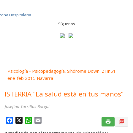
Síguenos
Psicología - Psicopedagogía
Síndrome Down
ZHn51
,
,
ene-feb 2015 Navarra
ISTERRIA “La salud está en tus manos”
Josefina Turrillas Burgui
F
X
W
E
a
h
m