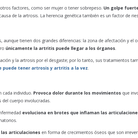
ue otros factores, como ser mujer o tener sobrepeso.
Un golpe fuert
usa de la artrosis. La herencia genética también es un factor de rie
, aunque tienen dos grandes diferencias: la zona de afectación y el o
ero
únicamente la artritis puede llegar a los órganos
.
ción y la artrosis por el desgaste; por lo tanto, sus tratamientos ta
e puede tener artrosis y artritis a la vez
.
n cada individuo.
Provoca dolor durante los movimientos
que inv
s del cuerpo involucradas.
 enfermedad
evoluciona en brotes que inflaman las articulacion
matorios.
las articulaciones
en forma de crecimientos óseos que son irrevers