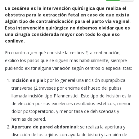
a
h
m
La cesárea es la intervención quirúrgica que realiza el
c
a
a
obstetra para la extracción fetal en caso de que exista
e
t
i
algún tipo de contraindicación para el parto vía vaginal.
b
s
l
Esta intervención quirúrgica no debemos olvidar que es
o
A
una cirugía considerada mayor con todo lo que eso
o
p
conlleva.
k
p
En cuanto a ¿en qué consiste la cesárea?, a continuación,
explico los pasos que se siguen mas habitualmente, siempre
pudiendo existir alguna variación según centros o especialistas:
Incisión en piel:
por lo general una incisión suprapúbica
transversa (2 traveses por encima del hueso del pubis)
llamada incisión tipo Pfannenstiel. Este tipo de incisión es la
de elección por sus excelentes resultados estéticos, menor
dolor postoperatorio, y menor tasa de dehiscencias y
hernias de pared.
Apertura de pared abdominal:
se realiza la apertura y
disección de los tejidos con ayuda de bisturi y también de