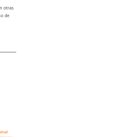
n otras
so de
uinal