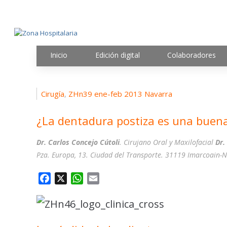
Inicio
Edición digital
Colaboradores
Cirugía
ZHn39 ene-feb 2013 Navarra
,
¿La dentadura postiza es una buena
Dr. Carlos Concejo Cútoli
. Cirujano Oral y Maxilofacial
Dr.
Pza. Europa, 13. Ciudad del Transporte. 31119 Imarcoain-N
F
X
W
E
a
h
m
c
a
a
e
t
i