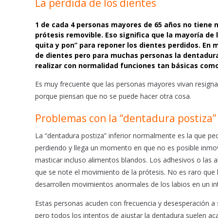
b
s
l
La pérdida de los dientes
o
A
o
p
1 de cada 4 personas mayores de 65 años no tiene ni
k
p
prótesis removible. Eso significa que la mayoría de
quita y pon” para reponer los dientes perdidos. En 
de dientes pero para muchas personas la dentadura
realizar con normalidad funciones tan básicas como
Es muy frecuente que las personas mayores vivan resign
porque piensan que no se puede hacer otra cosa.
Problemas con la “dentadura postiza” 
La “dentadura postiza” inferior normalmente es la que pe
perdiendo y llega un momento en que no es posible inmovil
masticar incluso alimentos blandos. Los adhesivos o las al
que se note el movimiento de la prótesis. No es raro qu
desarrollen movimientos anormales de los labios en un in
Estas personas acuden con frecuencia y desesperación a s
pero todos los intentos de ajustar la dentadura suelen ac