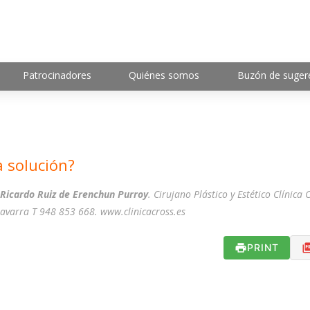
Patrocinadores
Quiénes somos
Buzón de suger
 solución?
 Ricardo Ruiz de Erenchun Purroy
. Cirujano Plástico y Estético Clínica 
avarra T 948 853 668. www.clinicacross.es
PRINT