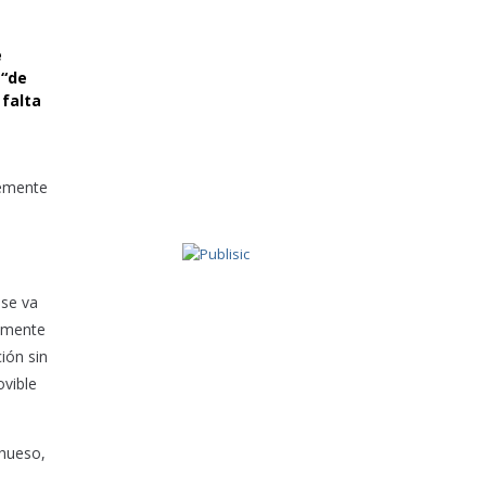
e
 “de
 falta
lemente
 se va
memente
ión sin
ovible
 hueso,