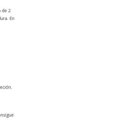
n de 2
dura. En
eción.
onsigue