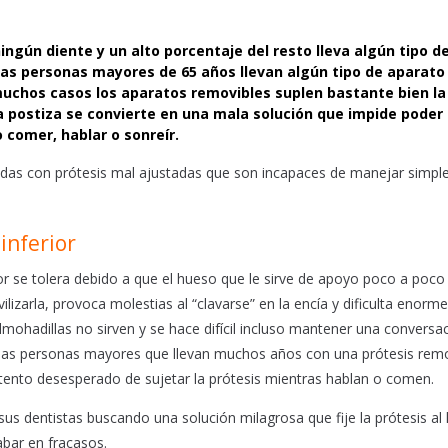
ngún diente y un alto porcentaje del resto lleva algún tipo d
 las personas mayores de 65 años llevan algún tipo de aparato
muchos casos los aparatos removibles suplen bastante bien la
 postiza se convierte en una mala solución que impide poder
 comer, hablar o sonreír.
adas con prótesis mal ajustadas que son incapaces de manejar simp
inferior
or se tolera debido a que el hueso que le sirve de apoyo poco a poco
izarla, provoca molestias al “clavarse” en la encía y dificulta enor
mohadillas no sirven y se hace difícil incluso mantener una conversac
e las personas mayores que llevan muchos años con una prótesis rem
tento desesperado de sujetar la prótesis mientras hablan o comen.
us dentistas buscando una solución milagrosa que fije la prótesis al
abar en fracasos.