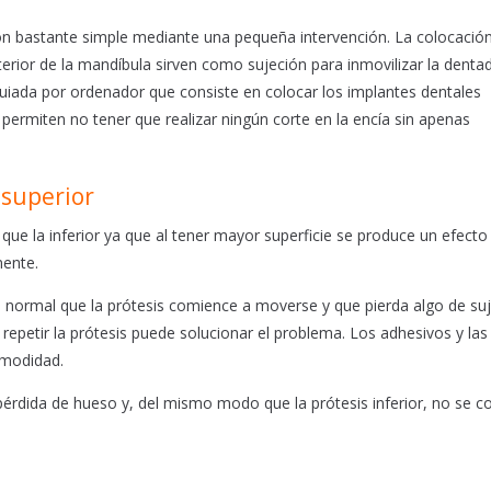
ión bastante simple mediante una pequeña intervención. La colocació
erior de la mandíbula sirven como sujeción para inmovilizar la denta
a guiada por ordenador que consiste en colocar los implantes dentales
permiten no tener que realizar ningún corte en la encía sin apenas
 superior
ue la inferior ya que al tener mayor superficie se produce un efecto
mente.
 normal que la prótesis comience a moverse y que pierda algo de suj
repetir la prótesis puede solucionar el problema. Los adhesivos y las
omodidad.
érdida de hueso y, del mismo modo que la prótesis inferior, no se c