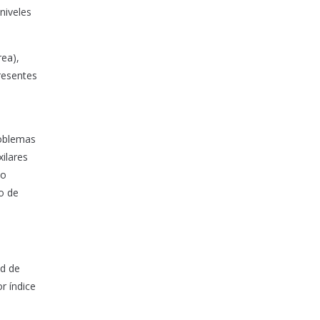
niveles
rea),
resentes
roblemas
ilares
do
do de
ad de
r índice