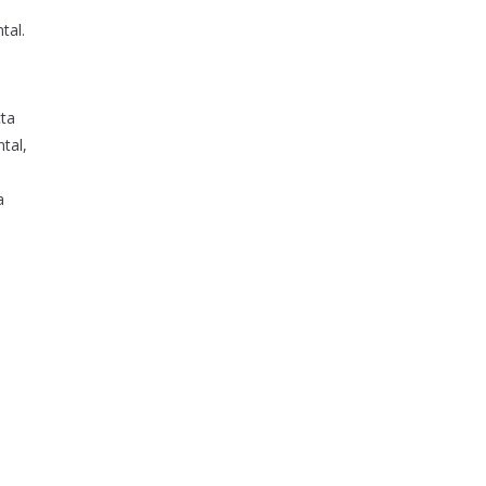
tal.
cta
tal,
a