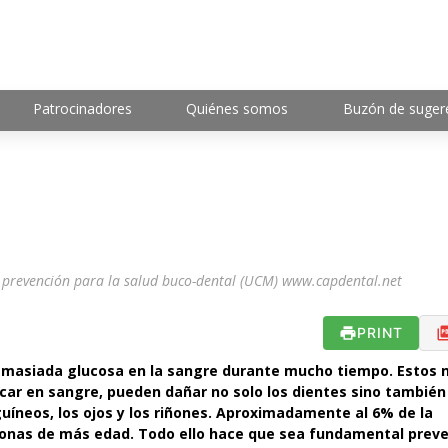
Patrocinadores
Quiénes somos
Buzón de suger
e prevención para la salud buco-dental (UCM) www.capdental.net
PRINT
emasiada glucosa en la sangre durante mucho tiempo. Estos n
car en sangre, pueden dañar no solo los dientes sino también
uíneos, los ojos y los riñones. Aproximadamente al 6% de la
sonas de más edad. Todo ello hace que sea fundamental preve