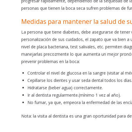
progresar rápidamente, dependiendo de la sequedad de la 
personas que tienen la boca seca sufren problemas de funci
Medidas para mantener la salud de su
La persona que tiene diabetes, debe asegurarse de tener 
personalización de sus cuidados, el zapato que va bien a u
nivel de placa bacteriana, test salivales, etc. permiten 
manejarlas precozmente lo que aumenta un mejor pronósti
prevenir problemas en la boca:
Controlar el nivel de glucosa en la sangre (visitar al mé
Cepillarse los dientes y usar seda dental todos los días
Hidratarse (beber agua) correctamente.
Ir al dentista regularmente.(mínimo 1 vez al año).
No fumar, ya que, empeora la enfermedad de las encí
Nota: la visita al dentista es una gran oportunidad para de