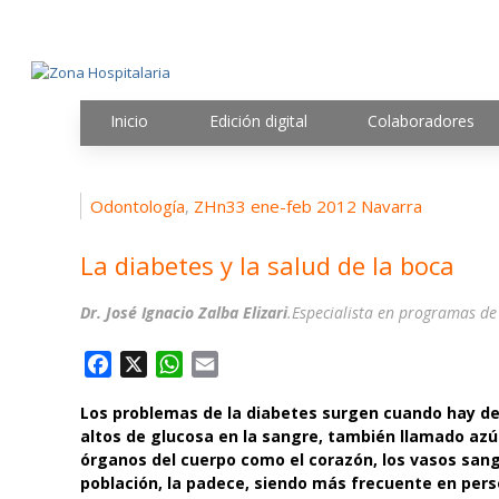
Inicio
Edición digital
Colaboradores
Odontología
ZHn33 ene-feb 2012 Navarra
,
La diabetes y la salud de la boca
Dr. José Ignacio Zalba Elizari
.Especialista en programas d
F
X
W
E
a
h
m
Los problemas de la diabetes surgen cuando hay d
c
a
a
altos de glucosa en la sangre, también llamado azú
e
t
i
órganos del cuerpo como el corazón, los vasos sang
b
s
l
población, la padece, siendo más frecuente en per
o
A