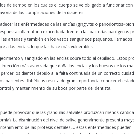
dos de tiempo en los cuales el cuerpo se ve obligado a funcionar con 
ayoría de las complicaciones de la diabetes.
decer las enfermedades de las encías (gingivitis o periodontitis=pior
espuesta inflamatoria exacerbada frente a las bacterias patógenas p
 las arterias y también en los vasos sanguíneos pequeños, llamados
gre a las encías, lo que las hace más vulnerables.
ecimiento y sangrado en las encías sobre todo al cepillado. Estos p
a infección más avanzada que daña las encías y los huesos de los max
 perder los dientes debido a la falta continuada de un correcto cuida
 los pacientes diabéticos resulta de gran importancia conocer el esta
ontrol y mantenimiento de su boca por parte del dentista.
 puede provocar que las glándulas salivales produzcan menos cantid
omía). La disminución del nivel de saliva generalmente presenta mayo
mantenimiento de las prótesis dentales,… estas enfermedades pueden