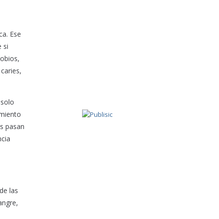
ca. Ese
 si
obios,
caries,
 solo
amiento
os pasan
ncia
de las
angre,