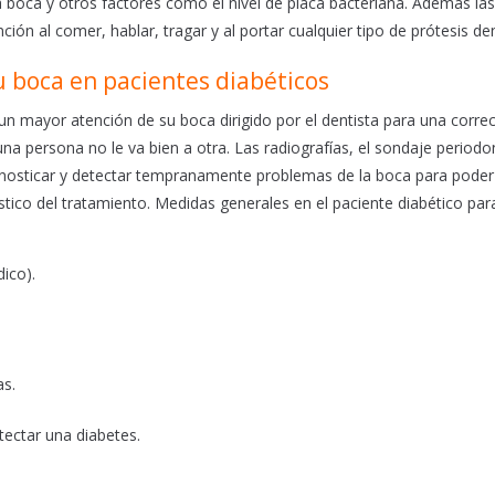
boca y otros factores como el nivel de placa bacteriana. Además las
ón al comer, hablar, tragar y al portar cualquier tipo de prótesis den
 boca en pacientes diabéticos
un mayor atención de su boca dirigido por el dentista para una corre
na persona no le va bien a otra. Las radiografías, el sondaje periodon
diagnosticar y detectar tempranamente problemas de la boca para poder
co del tratamiento. Medidas generales en el paciente diabético par
dico).
.
as.
tectar una diabetes.