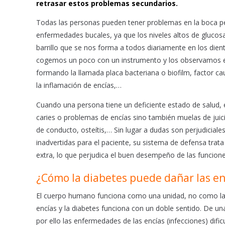
retrasar estos problemas secundarios.
o
p
Todas las personas pueden tener problemas en la boca per
k
p
enfermedades bucales, ya que los niveles altos de glucosa
barrillo que se nos forma a todos diariamente en los die
cogemos un poco con un instrumento y los observamos en
formando la llamada placa bacteriana o biofilm, factor cau
la inflamación de encías,…
Cuando una persona tiene un deficiente estado de salud, 
caries o problemas de encías sino también muelas de juicio
de conducto, osteítis,… Sin lugar a dudas son perjudicial
inadvertidas para el paciente, su sistema de defensa tra
extra, lo que perjudica el buen desempeño de las funciones
¿Cómo la diabetes puede dañar las enc
El cuerpo humano funciona como una unidad, no como la su
encías y la diabetes funciona con un doble sentido. De una
por ello las enfermedades de las encías (infecciones) dific