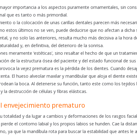
mayor importancia a los aspectos puramente ornamentales, sin cons
onal que es tanto o más primordial.
ento o la colocación de unas carillas dentales parecen más necesar
o estos últimos no se ven, puede deducirse que no afectan a dicha 
ental, y no solo las anteriores, resulta mucho más decisiva a la hora d
uralidad y, en definitiva, del deterioro de la sonrisa.
iones meramente ‘estéticas’, sino resaltar el hecho de que un tratamie
ación de la estructura ósea del paciente y del estado funcional de sus
 provoca la vejez prematura es la pérdida de los dientes. Cuando des
nta. El hueso alveolar maxilar y mandibular que aloja el diente exist
rodean la boca. Al detenerse su función, tanto este como los tejidos
 la destrucción de células y fibras elásticas.
 el envejecimiento prematuro
su totalidad y da lugar a cambios y deformaciones de los rasgos facial
erde el contorno labial y los propios labios se hunden. Cae la distan
smo, ya que la mandíbula rota para buscar la estabilidad que antes le