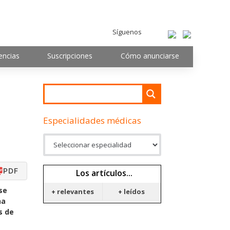
Síguenos
encias
Suscripciones
Cómo anunciarse
Especialidades médicas
PDF
Los artículos...
se
+ relevantes
+ leídos
ha
s de