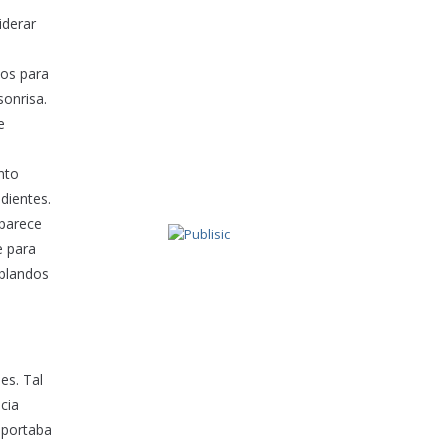
iderar
ios para
sonrisa.
e
nto
 dientes.
aparece
e para
 blandos
es. Tal
cia
 aportaba