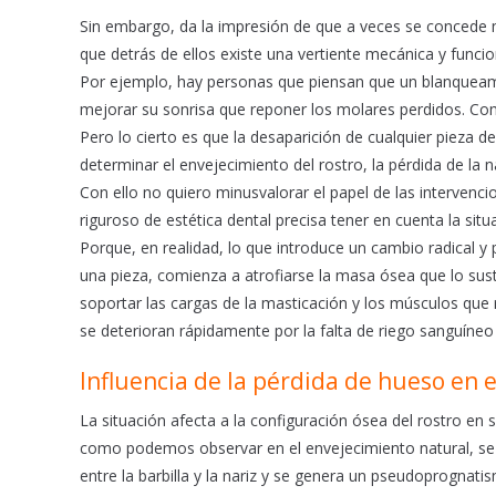
o
p
Sin embargo, da la impresión de que a veces se concede 
k
p
que detrás de ellos existe una vertiente mecánica y funci
Por ejemplo, hay personas que piensan que un blanqueami
mejorar su sonrisa que reponer los molares perdidos. Com
Pero lo cierto es que la desaparición de cualquier pieza d
determinar el envejecimiento del rostro, la pérdida de la nat
Con ello no quiero minusvalorar el papel de las intervenc
riguroso de estética dental precisa tener en cuenta la situ
Porque, en realidad, lo que introduce un cambio radical y
una pieza, comienza a atrofiarse la masa ósea que lo suste
soportar las cargas de la masticación y los músculos que 
se deterioran rápidamente por la falta de riego sanguíneo y
Influencia de la pérdida de hueso en
La situación afecta a la configuración ósea del rostro en 
como podemos observar en el envejecimiento natural, se pi
entre la barbilla y la nariz y se genera un pseudoprognati