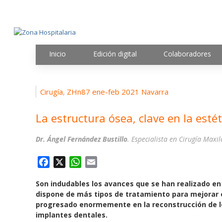
Inicio
Edición digital
Colaboradores
Cirugía
ZHn87 ene-feb 2021 Navarra
,
La estructura ósea, clave en la estét
Dr. Ángel Fernández Bustillo
. Especialista en Cirugía Maxi
F
X
W
E
a
h
m
Son indudables los avances que se han realizado en 
c
a
a
dispone de más tipos de tratamiento para mejorar el
e
t
i
progresado enormemente en la reconstrucción de lo
b
s
l
implantes dentales.
o
A