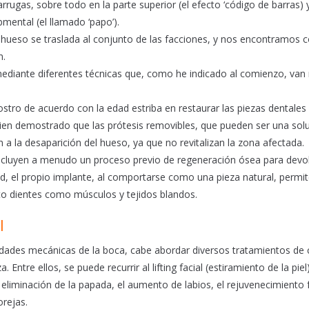
rugas, sobre todo en la parte superior (el efecto ‘código de barras) 
bmental (el llamado ‘papo’).
hueso se traslada al conjunto de las facciones, y nos encontramos 
n.
 mediante diferentes técnicas que, como he indicado al comienzo, va
stro de acuerdo con la edad estriba en restaurar las piezas dentales
ien demostrado que las prótesis removibles, que pueden ser una sol
 a la desaparición del hueso, ya que no revitalizan la zona afectada.
 incluyen a menudo un proceso previo de regeneración ósea para devol
d, el propio implante, al comportarse como una pieza natural, permit
o dientes como músculos y tejidos blandos.
l
piedades mecánicas de la boca, cabe abordar diversos tratamientos de 
 Entre ellos, se puede recurrir al lifting facial (estiramiento de la piel)
la eliminación de la papada, el aumento de labios, el rejuvenecimiento f
orejas.