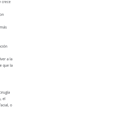
y crece
con
n más
ución
ver a la
e que la
cirugía
, el
acial, o