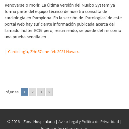
Renovarse o morir. La última versión del Nuubo System ya
forma parte del equipo técnico de nuestra consulta de
cardiología en Pamplona. En la sección de ‘Patologías’ de este
portal web hay suficiente información publicada acerca del
llamado ‘holter ECG’ pero, resumiendo, se puede definir como
una prueba sencilla en...
|
,
Cardiología
ZHn87 ene-feb 2021 Navarra
Páginas:
1
2
3
»
© 2026 – Zona Hospitalaria |
Aviso Legal y Política de Privacidad
|
Información sobre cookies