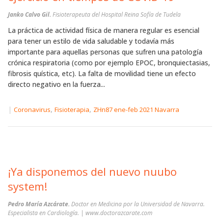
Janko Calvo Gil.
Fisioterapeuta del Hospital Reina Sofía de Tudela
La práctica de actividad física de manera regular es esencial
para tener un estilo de vida saludable y todavía más
importante para aquellas personas que sufren una patología
crónica respiratoria (como por ejemplo EPOC, bronquiectasias,
fibrosis quística, etc). La falta de movilidad tiene un efecto
directo negativo en la fuerza...
|
,
,
Coronavirus
Fisioterapia
ZHn87 ene-feb 2021 Navarra
¡Ya disponemos del nuevo nuubo
system!
Pedro María Azcárate.
Doctor en Medicina por la Universidad de Navarra.
Especialista en Cardiología. | www.doctorazcarate.com