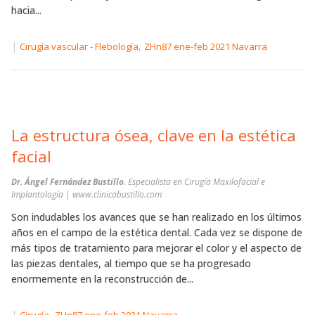
hacia...
|
,
Cirugía vascular - Flebología
ZHn87 ene-feb 2021 Navarra
La estructura ósea, clave en la estética
facial
Dr. Ángel Fernández Bustillo
. Especialista en Cirugía Maxilofacial e
Implantología | www.clinicabustillo.com
Son indudables los avances que se han realizado en los últimos
años en el campo de la estética dental. Cada vez se dispone de
más tipos de tratamiento para mejorar el color y el aspecto de
las piezas dentales, al tiempo que se ha progresado
enormemente en la reconstrucción de...
|
,
Cirugía
ZHn87 ene-feb 2021 Navarra