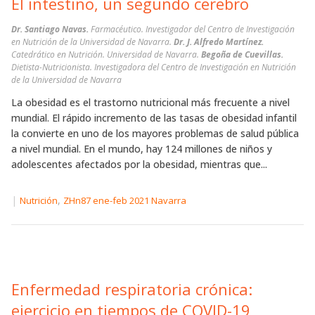
El intestino, un segundo cerebro
Dr. Santiago Navas.
Farmacéutico. Investigador del Centro de Investigación
en Nutrición de la Universidad de Navarra.
Dr. J. Alfredo Martínez.
Catedrático en Nutrición. Universidad de Navarra.
Begoña de Cuevillas.
Dietista-Nutricionista. Investigadora del Centro de Investigación en Nutrición
de la Universidad de Navarra
La obesidad es el trastorno nutricional más frecuente a nivel
mundial. El rápido incremento de las tasas de obesidad infantil
la convierte en uno de los mayores problemas de salud pública
a nivel mundial. En el mundo, hay 124 millones de niños y
adolescentes afectados por la obesidad, mientras que...
|
,
Nutrición
ZHn87 ene-feb 2021 Navarra
Enfermedad respiratoria crónica:
ejercicio en tiempos de COVID-19