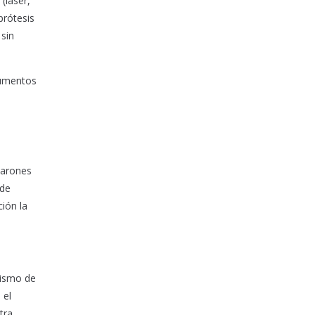
(láser,
prótesis
 sin
aumentos
 varones
 de
ión la
nismo de
 el
tra.