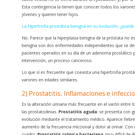
Esta contingencia la tienen que conocer todos los varones
jóvenes y quieren tener hijos.
La Hipertrofia prostática benigna en su evolución, ¿puede
No. Parece que la hiperplasia benigna de la próstata no es
benigna son dos enfermedades independientes que se des
pacientes operados en su día de un adenoma prostático p
intervención, un proceso canceroso.
Lo que sí es frecuente que coexista una hipertrofia prost
varones en edades similares.
2) Prostatitis. Inflamaciones e infecci
Es la alteración urinaria más frecuente en el varón entre lo
las prostatodinias.
Prostatitis aguda
: se presenta con 
evolución mediante el tratamiento médico. Aparece fiebre
aumento de la frecuencia miccional y dolor al orinar. Con
cuadro.
Prostatitis crónica bacteriana
: muy difícil de 