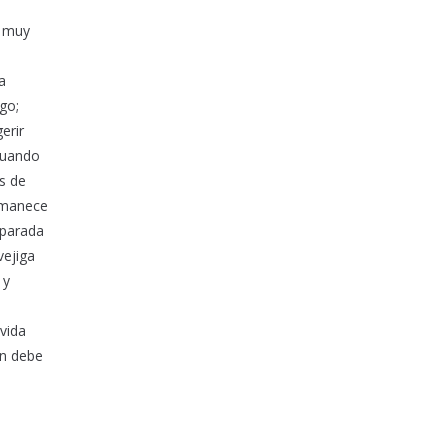
s muy
a
go;
erir
 Cuando
s de
ermanece
 parada
vejiga
 y
vida
an debe