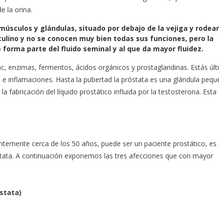
e la orina.
sculos y glándulas, situado por debajo de la vejiga y rodean
culino y no se conocen muy bien todas sus funciones, pero la
e forma parte del fluido seminal y al que da mayor fluidez.
c, enzimas, fermentos, ácidos orgánicos y prostaglandinas. Estás úl
 e inflamaciones. Hasta la pubertad la próstata es una glándula pequ
 la fabricación del líquido prostático influida por la testosterona. Esta
ntemente cerca de los 50 años, puede ser un paciente prostático, es 
stata. A continuación exponemos las tres afecciones que con mayor
óstata)