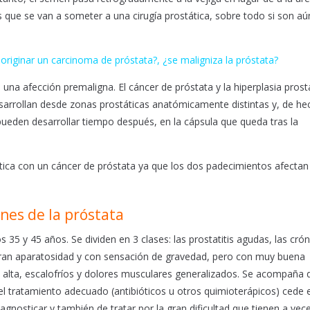
 que se van a someter a una cirugía prostática, sobre todo si son aú
 originar un carcinoma de próstata?, ¿se maligniza la próstata?
 una afección premaligna. El cáncer de próstata y la hiperplasia prost
arrollan desde zonas prostáticas anatómicamente distintas y, de he
ueden desarrollar tiempo después, en la cápsula que queda tras la
ática con un cáncer de próstata ya que los dos padecimientos afectan
ones de la próstata
s 35 y 45 años. Se dividen en 3 clases: las prostatitis agudas, las crón
gran aparatosidad y con sensación de gravedad, pero con muy buena
 alta, escalofríos y dolores musculares generalizados. Se acompaña 
 el tratamiento adecuado (antibióticos u otros quimioterápicos) cede e
diagnosticar y también de tratar por la gran dificultad que tienen a vec