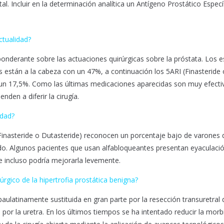
tal. Incluir en la determinación analítica un Antígeno Prostático Especí
ctualidad?
onderante sobre las actuaciones quirúrgicas sobre la próstata. Los e
están a la cabeza con un 47%, a continuación los 5ARI (Finasteride 
n un 17,5%. Como las últimas medicaciones aparecidas son muy efecti
nden a diferir la cirugía.
idad?
(Finasteride o Dutasteride) reconocen un porcentaje bajo de varones
ibido. Algunos pacientes que usan alfabloqueantes presentan eyaculaci
 e incluso podría mejorarla levemente.
úrgico de la hipertrofia prostática benigna?
paulatinamente sustituida en gran parte por la resección transuretral 
or la uretra. En los últimos tiempos se ha intentado reducir la morbi