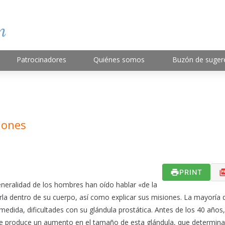
Patrocinadores
Quiénes somos
Buzón de suger
iones
PRINT
eneralidad de los hombres han oído hablar «de la
rla dentro de su cuerpo, así como explicar sus misiones. La mayoría 
edida, dificultades con su glándula prostática. Antes de los 40 años,
 se produce un aumento en el tamaño de esta glándula, que determin