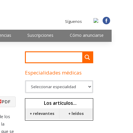
Síguenos
encias
Suscripciones
Cómo anunciarse
Especialidades médicas
PDF
Los artículos...
+ relevantes
+ leídos
de los
 la
a que se