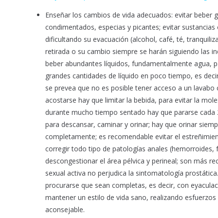
Enseñar los cambios de vida adecuados: evitar beber g
condimentados, especias y picantes; evitar sustanci
dificultando su evacuación (alcohol, café, té, tranquili
retirada o su cambio siempre se harán siguiendo las in
beber abundantes líquidos, fundamentalmente agua, para
grandes cantidades de líquido en poco tiempo, es decir
se prevea que no es posible tener acceso a un lavabo c
acostarse hay que limitar la bebida, para evitar la mole
durante mucho tiempo sentado hay que pararse cada 2
para descansar, caminar y orinar; hay que orinar siempr
completamente; es recomendable evitar el estreñimient
corregir todo tipo de patologías anales (hemorroides, f
descongestionar el área pélvica y perineal; son más r
sexual activa no perjudica la sintomatología prostáti
procurarse que sean completas, es decir, con eyaculac
mantener un estilo de vida sano, realizando esfuerzos
aconsejable.