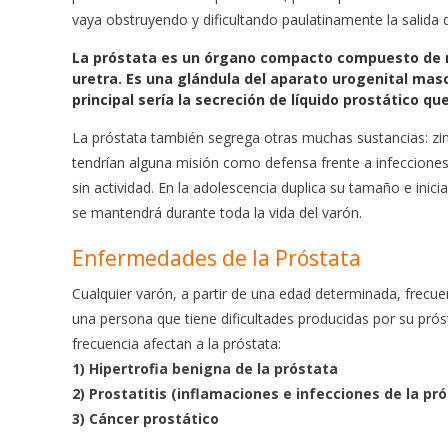
o
A
vaya obstruyendo y dificultando paulatinamente la salida d
o
p
k
p
La próstata es un órgano compacto compuesto de mú
uretra. Es una glándula del aparato urogenital mas
principal sería la secreción de líquido prostático qu
La próstata también segrega otras muchas sustancias: zin
tendrían alguna misión como defensa frente a infecciones
sin actividad. En la adolescencia duplica su tamaño e inicia
se mantendrá durante toda la vida del varón.
Enfermedades de la Próstata
Cualquier varón, a partir de una edad determinada, frecue
una persona que tiene dificultades producidas por su pró
frecuencia afectan a la próstata:
1) Hipertrofia benigna de la próstata
2) Prostatitis (inflamaciones e infecciones de la pr
3) Cáncer prostático