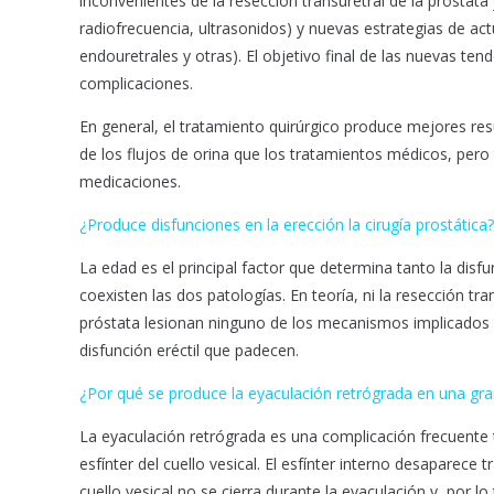
inconvenientes de la resección transuretral de la próstata 
radiofrecuencia, ultrasonidos) y nuevas estrategias de actu
endouretrales y otras). El objetivo final de las nuevas tend
complicaciones.
En general, el tratamiento quirúrgico produce mejores res
de los flujos de orina que los tratamientos médicos, pero
medicaciones.
¿Produce disfunciones en la erección la cirugía prostática?
La edad es el principal factor que determina tanto la disf
coexisten las dos patologías. En teoría, ni la resección tra
próstata lesionan ninguno de los mecanismos implicados e
disfunción eréctil que padecen.
¿Por qué se produce la eyaculación retrógrada en una gr
La eyaculación retrógrada es una complicación frecuente tr
esfínter del cuello vesical. El esfínter interno desaparece
cuello vesical no se cierra durante la eyaculación y, por l