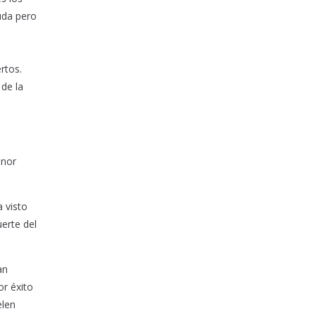
guda pero
ertos.
 de la
enor
a visto
erte del
an
or éxito
elen