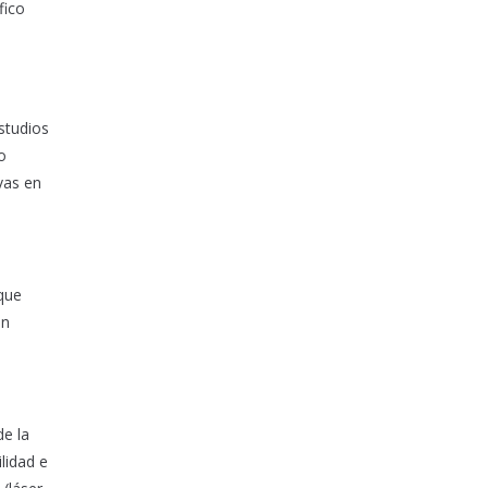
fico
studios
o
vas en
 que
ón
de la
lidad e