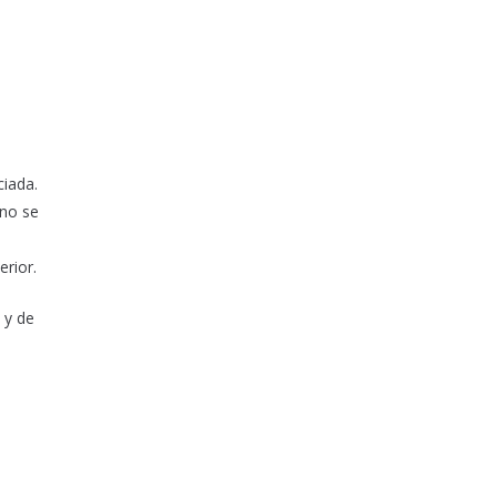
ciada.
 no se
erior.
 y de