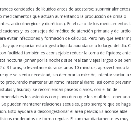
randes cantidades de líquidos antes de acostarse; suprimir alimento
as o medicamentos que actúan aumentando la producción de orina o
zantes, anticolinérgicos y diuréticos). En el caso de los medicamentos l
dicaciones y los consejos del médico de atención primaria y del urólo
 evitar infecciones y formación de cálculos. Pero hay que evitar ing
, hay que espaciar esta ingesta líquida abundante a lo largo del día.
on facilidad también es aconsejable reducir la toma de líquidos; ante
sta nocturia (orinar por la noche); si se realizan viajes largos o se p
 ó 3 horas, o levantarse durante unos 10 minutos, aprovechando la
e que se sienta necesidad, sin demorar la micción; intentar vaciar la 
o procurando mantener un ritmo intestinal diario, así como prevenir
ístulas y fisuras); se recomiendan paseos diarios, con el fin de
ecomendables los asientos con plano duro que los mullidos; tener una 
ca. Se pueden mantener relaciones sexuales, pero siempre que se hag
ión. Esto ayudará a descongestionar el área pélvica; Es aconsejable
 físicos moderados de forma regular. El caminar diariamente es muy