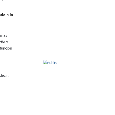
do a la
timas
eña y
 función
decir,