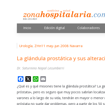
Inicio
Edición digital
Colaboradores
Urología
ZHn11 may-jun 2008 Navarra
,
La glándula prostática y sus alterac
Dr. Saturnino Napal Lecumberri
F
X
W
E
a
h
m
¿Qué es y qué misiones tiene la glándula prostática? La g
c
a
a
próstata», pero es seguro que muy pocos sabrían localiza
e
t
i
varones a lo largo de su vida, tendrán en mayor o menor m
b
s
l
próstata no suele dar problemas, pero a partir de los 50