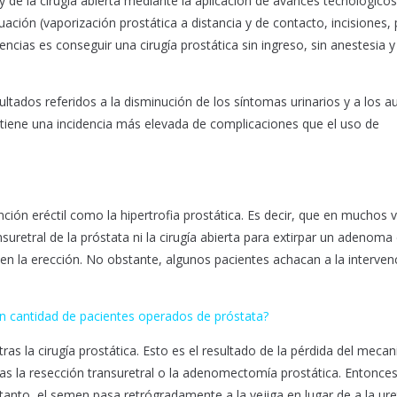
y de la cirugía abierta mediante la aplicación de avances tecnológicos 
ación (vaporización prostática a distancia y de contacto, incisiones, 
encias es conseguir una cirugía prostática sin ingreso, sin anestesia y
ultados referidos a la disminución de los síntomas urinarios y a los 
 tiene una incidencia más elevada de complicaciones que el uso de
unción eréctil como la hipertrofia prostática. Es decir, que en muchos
nsuretral de la próstata ni la cirugía abierta para extirpar un adenoma
n la erección. No obstante, algunos pacientes achacan a la intervenc
an cantidad de pacientes operados de próstata?
as la cirugía prostática. Esto es el resultado de la pérdida del meca
 tras la resección transuretral o la adenomectomía prostática. Entonces
o tanto, el semen pasa retrógradamente a la vejiga en lugar de a la ure