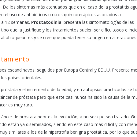
ata. Da los síntomas más atenuados que en el caso de la prostatitis a
n el uso de antibióticos u otros quimioterápicos asociados a
 6 a 12 semanas.
Prostatodinia
: presenta las sintomatologías de las
tipo que la justifique y los tratamientos suelen ser dificultosos e inci
alfabloqueantes y se cree que pueda tener su origen en alteraciones
ratamiento
aíses escandinavos, seguidos por Europa Central y EE.UU. Presenta m
os países orientales.
e próstata y el incremento de la edad, y en autopsias practicadas se h
cáncer de próstata pero que este casi nunca ha sido la causa de la mu
ncer es muy raro.
áncer de próstata peor es la evolución, a no ser que sea tratado. Gr
do están ya diseminados, siendo en este caso más difícil y con men
y similares a los de la hipertrofia benigna prostática, por lo que su