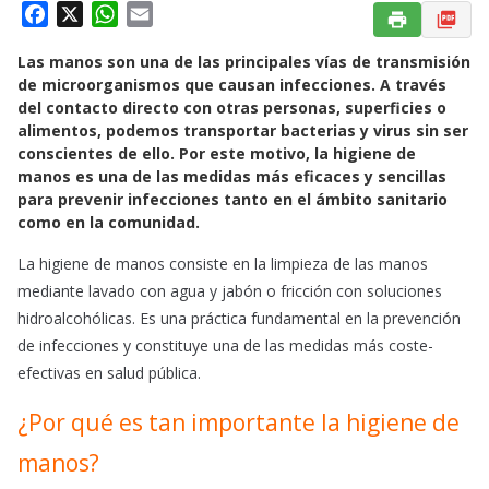
F
X
W
E
a
h
m
Las manos son una de las principales vías de transmisión
c
a
a
de microorganismos que causan infecciones. A través
e
t
i
del contacto directo con otras personas, superficies o
b
s
l
alimentos, podemos transportar bacterias y virus sin ser
o
A
conscientes de ello. Por este motivo, la higiene de
o
p
manos es una de las medidas más eficaces y sencillas
k
p
para prevenir infecciones tanto en el ámbito sanitario
como en la comunidad.
La higiene de manos consiste en la limpieza de las manos
mediante lavado con agua y jabón o fricción con soluciones
hidroalcohólicas. Es una práctica fundamental en la prevención
de infecciones y constituye una de las medidas más coste-
efectivas en salud pública.
¿Por qué es tan importante la higiene de
manos?