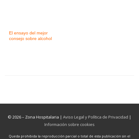
El ensayo del mejor
consejo sobre alcohol
© 2026 – Zona Hospitalaria |
Aviso Legal y Política de Privacidad
|
Información sobre cookies
Queda prohibida la reproducción parcial o total de esta publicación sin el