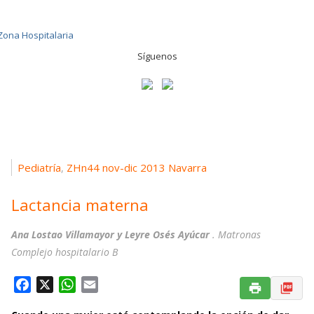
Síguenos
Pediatría
ZHn44 nov-dic 2013 Navarra
,
Lactancia materna
Ana Lostao Villamayor y Leyre Osés Ayúcar
. Matronas
Complejo hospitalario B
F
X
W
E
a
h
m