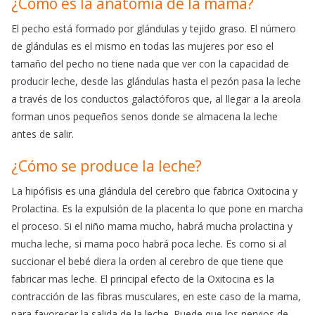
¿Cómo es la anatomía de la mama?
El pecho está formado por glándulas y tejido graso. El número
de glándulas es el mismo en todas las mujeres por eso el
tamaño del pecho no tiene nada que ver con la capacidad de
producir leche, desde las glándulas hasta el pezón pasa la leche
a través de los conductos galactóforos que, al llegar a la areola
forman unos pequeños senos donde se almacena la leche
antes de salir.
¿Cómo se produce la leche?
La hipófisis es una glándula del cerebro que fabrica Oxitocina y
Prolactina. Es la expulsión de la placenta lo que pone en marcha
el proceso. Si el niño mama mucho, habrá mucha prolactina y
mucha leche, si mama poco habrá poca leche. Es como si al
succionar el bebé diera la orden al cerebro de que tiene que
fabricar mas leche. El principal efecto de la Oxitocina es la
contracción de las fibras musculares, en este caso de la mama,
para favorecer la salida de la leche. Puede que los nervios de