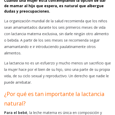
Cuando una mujer está contemplando la opción de dar
c
a
a
de mamar al hijo que espera, es natural que albergue
e
t
i
dudas y preocupaciones.
b
s
l
o
A
La organización mundial de la salud recomienda que los niños
o
p
sean amamantados durante los seis primeros meses de vida
k
p
con lactancia materna exclusiva, sin darle ningún otro alimento
o bebida. A partir de los seis meses se recomienda seguir
amamantando e ir introduciendo paulatinamente otros
alimentos.
La lactancia no es un esfuerzo y mucho menos un sacrificio que
la mujer hace por el bien de su hijo, sino una parte de su propia
vida, de su ciclo sexual y reproductivo. Un derecho que nadie le
puede arrebatar.
¿Por qué es tan importante la lactancia
natural?
Para el bebé
, la leche materna es única en composición y