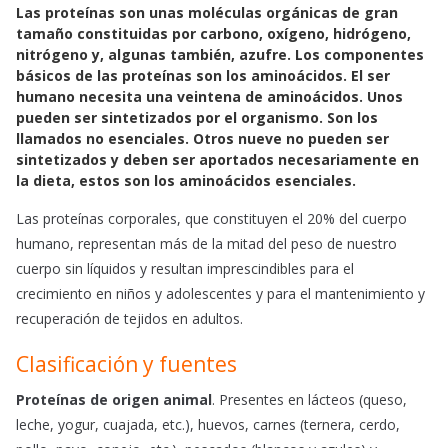
e
t
i
Las proteínas son unas moléculas orgánicas de gran
b
s
l
tamaño constituidas por carbono, oxígeno, hidrógeno,
o
A
nitrógeno y, algunas también, azufre. Los componentes
básicos de las proteínas son los aminoácidos. El ser
o
p
humano necesita una veintena de aminoácidos. Unos
k
p
pueden ser sintetizados por el organismo. Son los
llamados no esenciales. Otros nueve no pueden ser
sintetizados y deben ser aportados necesariamente en
la dieta, estos son los aminoácidos esenciales.
Las proteínas corporales, que constituyen el 20% del cuerpo
humano, representan más de la mitad del peso de nuestro
cuerpo sin líquidos y resultan imprescindibles para el
crecimiento en niños y adolescentes y para el mantenimiento y
recuperación de tejidos en adultos.
Clasificación y fuentes
Proteínas de origen animal
. Presentes en lácteos (queso,
leche, yogur, cuajada, etc.), huevos, carnes (ternera, cerdo,