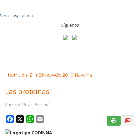
Síguenos
Nutrición
ZHn26 nov-dic 2010 Navarra
,
Las proteínas
Patricia Lloves Pascual
F
X
W
E
a
h
m
c
a
a