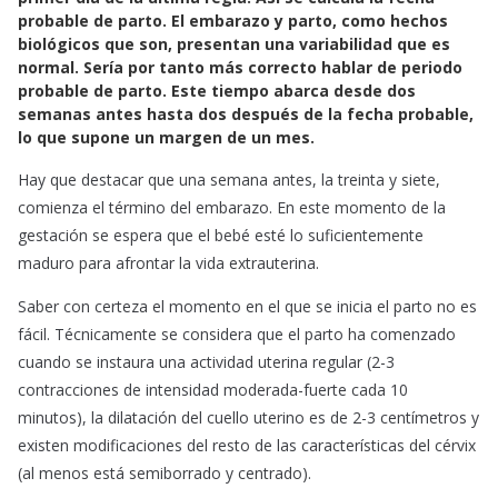
e
t
i
probable de parto. El embarazo y parto, como hechos
b
s
l
biológicos que son, presentan una variabilidad que es
o
A
normal. Sería por tanto más correcto hablar de periodo
o
p
probable de parto. Este tiempo abarca desde dos
k
p
semanas antes hasta dos después de la fecha probable,
lo que supone un margen de un mes.
Hay que destacar que una semana antes, la treinta y siete,
comienza el término del embarazo. En este momento de la
gestación se espera que el bebé esté lo suficientemente
maduro para afrontar la vida extrauterina.
Saber con certeza el momento en el que se inicia el parto no es
fácil. Técnicamente se considera que el parto ha comenzado
cuando se instaura una actividad uterina regular (2-3
contracciones de intensidad moderada-fuerte cada 10
minutos), la dilatación del cuello uterino es de 2-3 centímetros y
existen modificaciones del resto de las características del cérvix
(al menos está semiborrado y centrado).