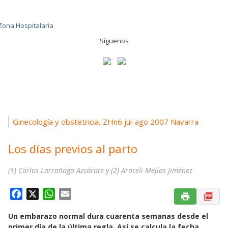
Síguenos
Ginecología y obstetricia
ZHn6 jul-ago 2007 Navarra
,
Los días previos al parto
(1) Carlos Larrañaga Azcárate y (2) Araceli Mejías Jiménez
F
X
W
E
a
h
m
Un embarazo normal dura cuarenta semanas desde el
c
a
a
primer día de la última regla. Así se calcula la fecha