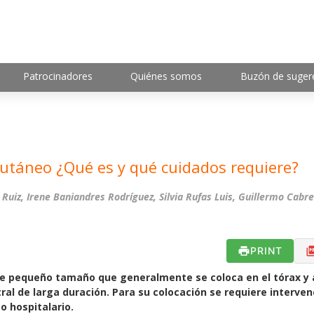
Patrocinadores
Quiénes somos
Buzón de suger
utáneo ¿Qué es y qué cuidados requiere?
uiz, Irene Baniandres Rodríguez, Silvia Rufas Luis, Guillermo Cabr
PRINT
 de pequeño tamaño que generalmente se coloca en el tórax y 
al de larga duración. Para su colocación se requiere interven
o hospitalario.