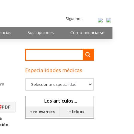
Síguenos
encias
Suscripciones
Cómo anunciarse
Especialidades médicas
ero
Los artículos...
PDF
+ relevantes
+ leídos
a
ción