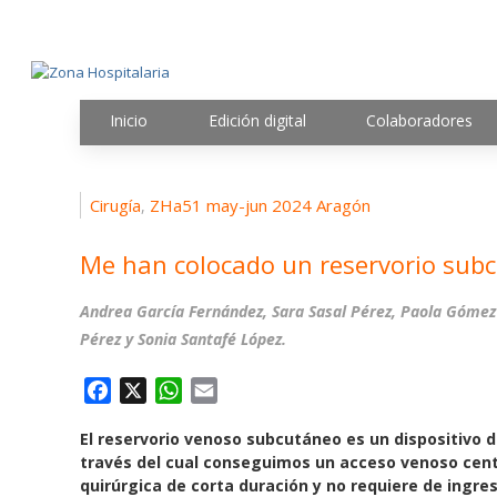
Inicio
Edición digital
Colaboradores
Cirugía
ZHa51 may-jun 2024 Aragón
,
Me han colocado un reservorio subc
Andrea García Fernández, Sara Sasal Pérez, Paola Gómez R
Pérez y Sonia Santafé López.
F
X
W
E
a
h
m
El reservorio venoso subcutáneo es un dispositivo
c
a
a
través del cual conseguimos un acceso venoso centr
e
t
i
quirúrgica de corta duración y no requiere de ingres