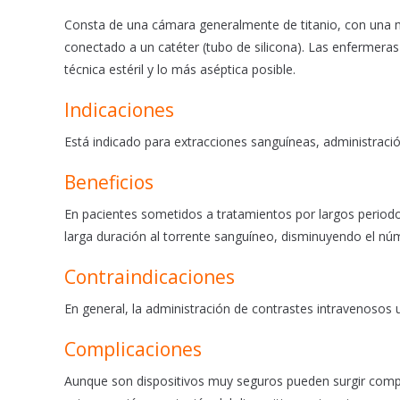
b
s
l
o
A
Consta de una cámara generalmente de titanio, con una me
o
p
conectado a un catéter (tubo de silicona). Las enfermer
k
p
técnica estéril y lo más aséptica posible.
Indicaciones
Está indicado para extracciones sanguíneas, administraci
Beneficios
En pacientes sometidos a tratamientos por largos periodo
larga duración al torrente sanguíneo, disminuyendo el nú
Contraindicaciones
En general, la administración de contrastes intravenosos u
Complicaciones
Aunque son dispositivos muy seguros pueden surgir comp