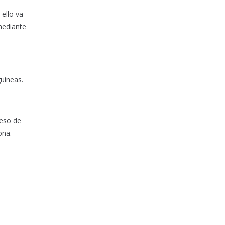
ello va
mediante
uíneas.
ceso de
ona.