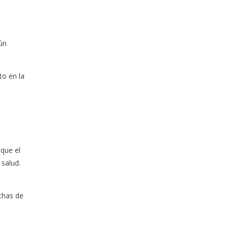
ún
to en la
 que el
 salud.
echas de