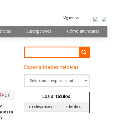
Síguenos
encias
Suscripciones
Cómo anunciarse
Especialidades médicas
PDF
Los artículos...
da
+ relevantes
+ leídos
puesta
 Y