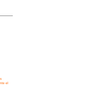
s
nte el