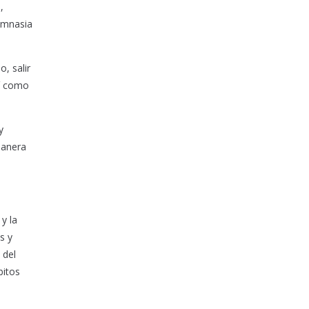
,
gimnasia
, salir
sí como
y
manera
y la
s y
 del
bitos