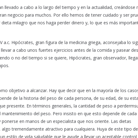
n llevado a cabo a lo largo del tiempo y en la actualidad, creándose
gran negocio para muchos. Por ello hemos de tener cuidado y ser pru
er dieta milagro que nos haga perder dinero y, lo que es más importan
 V a.c. Hipócrates, gran figura de la medicina griega, aconsejaba lo sig
llevar a cabo unos fuertes ejercicios antes de la comida y pasear d
do o no del tiempo si se quiere, Hipócrates, gran observador, lleg
mpos.
omo objetivo a alcanzar. Hay que decir que en la mayoría de los caso
pende de la historia del peso de cada persona, de su edad, de su est
 que presente. En términos generales, la cantidad de peso a perderms
 mantenimiento del peso. Pero insisto en que esto depende de cada
y ponerse en manos de un especialista que nos oriente. Las dietas
 algo tremendamente atractivo para cualquiera. Huya de este tipo de
n estilo de vida saludable que le ayude a llevar un aceptable control