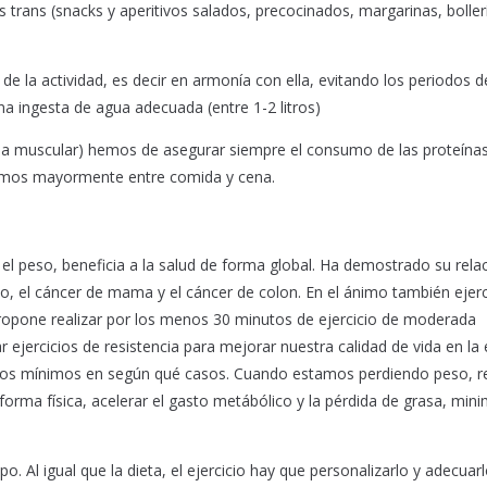
trans (snacks y aperitivos salados, precocinados, margarinas, boller
 de la actividad, es decir en armonía con ella, evitando los periodos 
a ingesta de agua adecuada (entre 1-2 litros)
ida muscular) hemos de asegurar siempre el consumo de las proteínas
rtimos mayormente entre comida y cena.
 el peso, beneficia a la salud de forma global. Ha demostrado su rela
dio, el cáncer de mama y el cáncer de colon. En el ánimo también ejer
propone realizar por los menos 30 minutos de ejercicio de moderada
 ejercicios de resistencia para mejorar nuestra calidad de vida en la
tos mínimos en según qué casos. Cuando estamos perdiendo peso, re
orma física, acelerar el gasto metábólico y la pérdida de grasa, mini
Al igual que la dieta, el ejercicio hay que personalizarlo y adecuarl