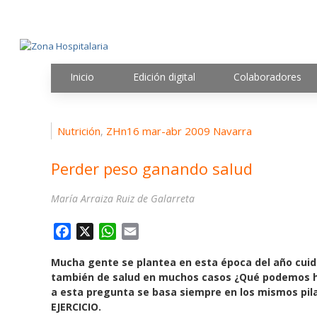
Inicio
Edición digital
Colaboradores
Nutrición
ZHn16 mar-abr 2009 Navarra
,
Perder peso ganando salud
María Arraiza Ruiz de Galarreta
F
X
W
E
a
h
m
Mucha gente se plantea en esta época del año cuida
c
a
a
también de salud en muchos casos ¿Qué podemos ha
e
t
i
a esta pregunta se basa siempre en los mismos pila
b
s
l
EJERCICIO.
o
A