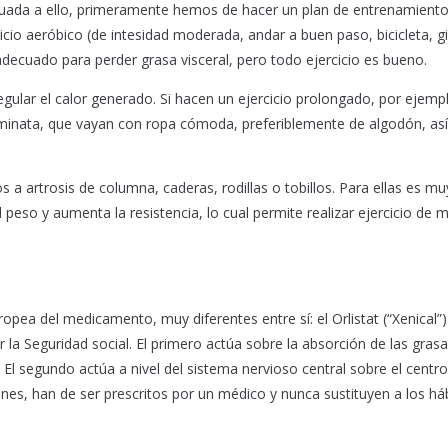
ituada a ello, primeramente hemos de hacer un plan de entrenamiento
icio aeróbico (de intesidad moderada, andar a buen paso, bicicleta, 
ecuado para perder grasa visceral, pero todo ejercicio es bueno.
ular el calor generado. Si hacen un ejercicio prolongado, por ejemplo
caminata, que vayan con ropa cómoda, preferiblemente de algodón, a
 artrosis de columna, caderas, rodillas o tobillos. Para ellas es mu
 peso y aumenta la resistencia, lo cual permite realizar ejercicio de 
ea del medicamento, muy diferentes entre sí: el Orlistat (“Xenical”) 
 la Seguridad social. El primero actúa sobre la absorción de las grasa
l segundo actúa a nivel del sistema nervioso central sobre el centro
ones, han de ser prescritos por un médico y nunca sustituyen a los há