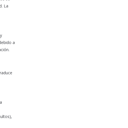
d. La
 y
 debido a
ación.
traduce
ra
ultos),