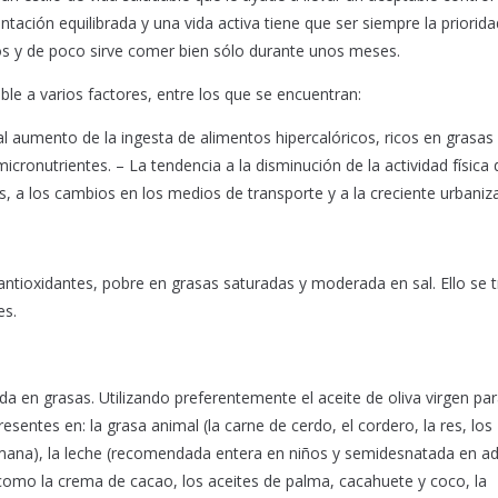
ación equilibrada y una vida activa tiene que ser siempre la priorida
os y de poco sirve comer bien sólo durante unos meses.
ble a varios factores, entre los que se encuentran:
al aumento de la ingesta de alimentos hipercalóricos, ricos en grasas
cronutrientes. – La tendencia a la disminución de la actividad física
 a los cambios en los medios de transporte y a la creciente urbaniz
 antioxidantes, pobre en grasas saturadas y moderada en sal. Ello se 
es.
en grasas. Utilizando preferentemente el aceite de oliva virgen pa
entes en: la grasa animal (la carne de cerdo, el cordero, la res, los
mana), la leche (recomendada entera en niños y semidesnatada en ad
como la crema de cacao, los aceites de palma, cacahuete y coco, la