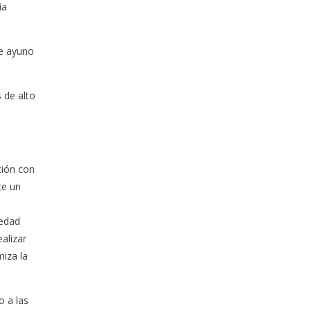
ía
de ayuno
 de alto
ción con
ce un
 edad
alizar
miza la
o a las