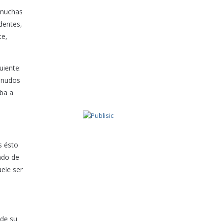
 muchas
dentes,
te,
uiente:
esnudos
aba a
s ésto
ado de
uele ser
 de su