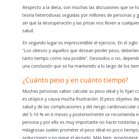
o
p
Respecto a la dieta, son muchas las discusiones que se ha
k
p
teoría heterodoxas seguidas por millones de personas y 
sin que la desesperación y las prisas nos lleven a cualqui
salud.
En segundo lugar es imprescindible el ejercicio. En el siglo
“Los obesos y aquellos que desean perder peso, deberían 
tanto tiempo como sea posible”. Desnudos o no, dependien
una conclusión que se ha mantenido a lo largo de los tie
¿Cuánto peso y en cuánto tiempo?
Muchas personas saben calcular su peso ideal y lo fijan c
es utópico y causa mucha frustración. El peso objetivo de
salud y de las complicaciones y del riesgo cardiovascular
del 5-10 % en 6 meses y posteriormente se recomienda el
persona y por ello es muy importante no hacer tonterías 
milagrosas suelen prometer el peso ideal en poco tiempo,
seducciones y no pique el anzuelo. Más bien, propóngase u