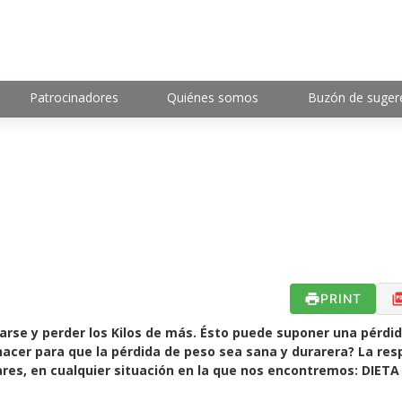
Patrocinadores
Quiénes somos
Buzón de suger
PRINT
rse y perder los Kilos de más. Ésto puede suponer una pérdi
cer para que la pérdida de peso sea sana y durarera? La res
res, en cualquier situación en la que nos encontremos: DIETA