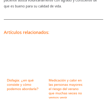
paciente asista voluntariamente con agrado y consciente de
que es bueno para su calidad de vida.
Artículos relacionados:
Disfagia: ¿en qué
Medicación y calor en
consiste y cómo
las personas mayores:
podemos abordarla?
el riesgo del verano
que muchas veces no
vemos venir