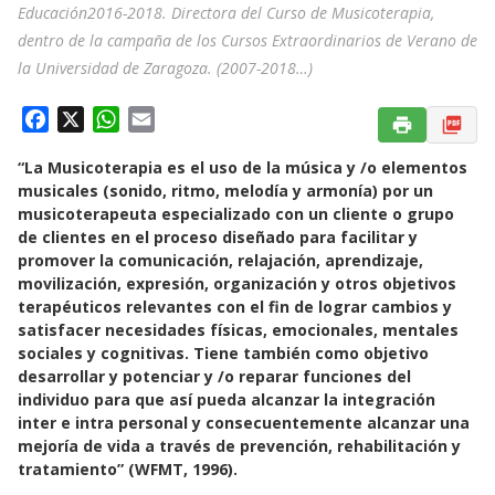
Educación2016-2018. Directora del Curso de Musicoterapia,
dentro de la campaña de los Cursos Extraordinarios de Verano de
la Universidad de Zaragoza. (2007-2018…)
F
X
W
E
a
h
m
“La Musicoterapia es el uso de la música y /o elementos
c
a
a
musicales (sonido, ritmo, melodía y armonía) por un
e
t
i
musicoterapeuta especializado con un cliente o grupo
b
s
l
de clientes en el proceso diseñado para facilitar y
o
A
promover la comunicación, relajación, aprendizaje,
o
p
movilización, expresión, organización y otros objetivos
k
p
terapéuticos relevantes con el fin de lograr cambios y
satisfacer necesidades físicas, emocionales, mentales
sociales y cognitivas. Tiene también como objetivo
desarrollar y potenciar y /o reparar funciones del
individuo para que así pueda alcanzar la integración
inter e intra personal y consecuentemente alcanzar una
mejoría de vida a través de prevención, rehabilitación y
tratamiento” (WFMT, 1996).