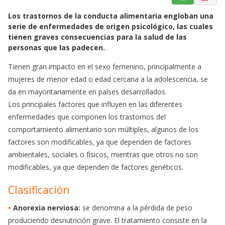
a
h
m
Los trastornos de la conducta alimentaria engloban una
c
a
a
serie de enfermedades de origen psicológico, las cuales
e
t
i
tienen graves consecuencias para la salud de las
b
s
l
personas que las padecen.
o
A
o
p
Tienen gran impacto en el sexo femenino, principalmente a
k
p
mujeres de menor edad o edad cercana a la adolescencia, se
da en mayoritariamente en países desarrollados.
Los principales factores que influyen en las diferentes
enfermedades que componen los trastornos del
comportamiento alimentario son múltiples, algunos de los
factores son modificables, ya que dependen de factores
ambientales, sociales o físicos, mientras que otros no son
modificables, ya que dependen de factores genéticos.
Clasificación
•
Anorexia nerviosa:
se denomina a la pérdida de peso
produciendo desnutrición grave. El tratamiento consiste en la