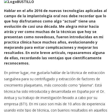
c
a
a
e
t
i
Hablar en el año 2016 de nuevas tecnologías aplicadas al
b
s
l
campo de la implantología oral nos debe recordar que lo
o
A
que hoy disfrutamos como algo “actual” tiene una
evolución de casi una década. Me alegra mirar hacia
o
p
atrás y ver como muchas de la técnicas que hoy se
k
p
presentan como novedosas, fueron introducidas en mi
practica clínica hace muchos años, evolucionando y
mejorando para evitar complicaciones y mejorar los
resultados. En este breve articulo, repasaremos alguna
de ellas, recordando las ventajas que científicamente
reconocemos.
En primer lugar, me gustaría hablar de la técnica de extracción
sanguínea para su centrifugado y extracción de factores de
crecimiento plaquetario, más conocido como “plasma”. Está
técnica ha sido introducida y desarrollada en España por el Dr.
Anitua y su trabajo de investigación llevado a cabo por su
empresa (BTI). En mi caso son más de 10 años de experiencia
usando este tipo de técnica, con buenos resultados en aquellos