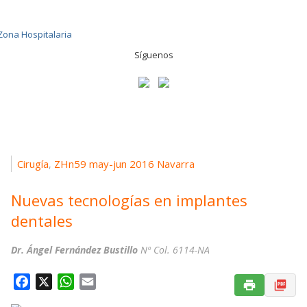
Síguenos
Cirugía
ZHn59 may-jun 2016 Navarra
,
Nuevas tecnologías en implantes
dentales
Dr. Ángel Fernández Bustillo
Nº Col. 6114-NA
F
X
W
E
a
h
m