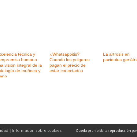
celencia técnica y
¿Whatsappitis?
La artrosis en
ompromiso humano:
Cuando los pulgares
pacientes geriátr
a visión integral de la
pagan el precio de
atología de muñeca y
estar conectados
ano
cidad
|
Información sobre cookies
Queda prohibida la reproducción parcia