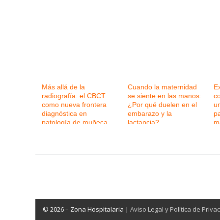
Más allá de la
Cuando la maternidad
Ex
radiografía: el CBCT
se siente en las manos:
c
como nueva frontera
¿Por qué duelen en el
un
diagnóstica en
embarazo y la
p
patología de muñeca
lactancia?
m
© 2026 – Zona Hospitalaria |
Aviso Legal y Política de Priva