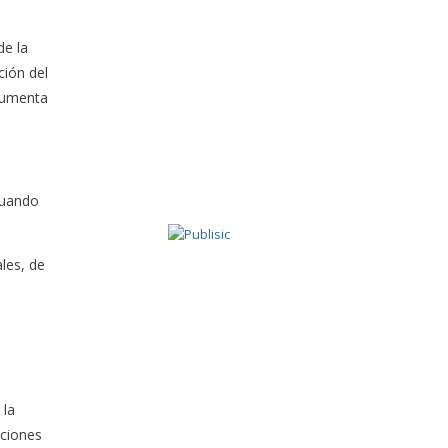
de la
ción del
 aumenta
cuando
les, de
 la
aciones