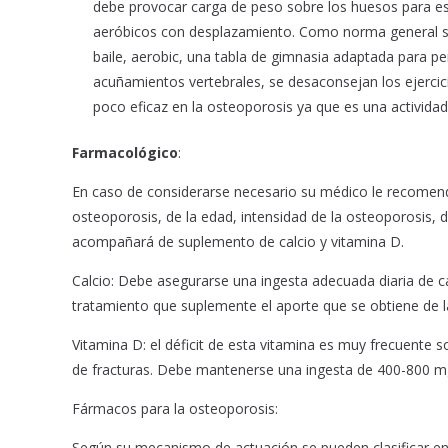
debe provocar carga de peso sobre los huesos para est
aeróbicos con desplazamiento. Como norma general s
baile, aerobic, una tabla de gimnasia adaptada para 
acuñamientos vertebrales, se desaconsejan los ejercicio
poco eficaz en la osteoporosis ya que es una activida
Farmacológico
:
En caso de considerarse necesario su médico le recomend
osteoporosis, de la edad, intensidad de la osteoporosis, de
acompañará de suplemento de calcio y vitamina D.
Calcio: Debe asegurarse una ingesta adecuada diaria de c
tratamiento que suplemente el aporte que se obtiene de la
Vitamina D: el déficit de esta vitamina es muy frecuente s
de fracturas. Debe mantenerse una ingesta de 400-800 mg
Fármacos para la osteoporosis:
Según su mecanismo de actuación se pueden clasificar en