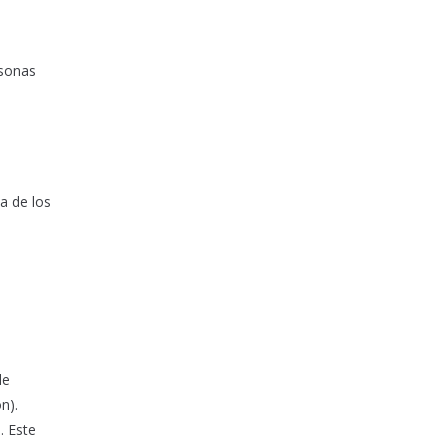
rsonas
a de los
de
n).
. Este