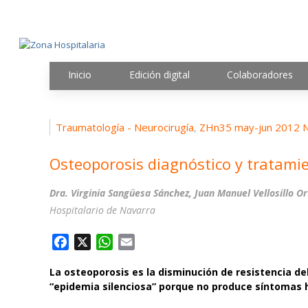
Inicio
Edición digital
Colaboradores
Traumatología - Neurocirugía
ZHn35 may-jun 2012 N
,
Osteoporosis diagnóstico y tratami
Dra. Virginia Sangüesa Sánchez, Juan Manuel Vellosillo 
Hospitalario de Navarra
F
X
W
E
a
h
m
La osteoporosis es la disminución de resistencia de
c
a
a
“epidemia silenciosa” porque no produce síntomas h
e
t
i