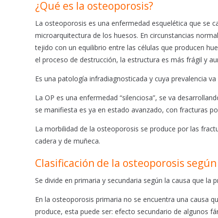
b
s
l
¿Qué es la osteoporosis?
o
A
o
p
La osteoporosis es una enfermedad esquelética que se car
k
p
microarquitectura de los huesos. En circunstancias norma
tejido con un equilibrio entre las células que producen hu
el proceso de destrucción, la estructura es más frágil y a
Es una patología infradiagnosticada y cuya prevalencia va
La OP es una enfermedad “silenciosa”, se va desarrolland
se manifiesta es ya en estado avanzado, con fracturas por 
La morbilidad de la osteoporosis se produce por las fractu
cadera y de muñeca.
Clasificación de la osteoporosis según 
Se divide en primaria y secundaria según la causa que la 
En la osteoporosis primaria no se encuentra una causa que
produce, esta puede ser: efecto secundario de algunos fá