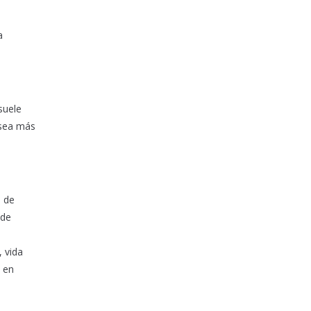
a
suele
 sea más
s de
 de
,
, vida
 en