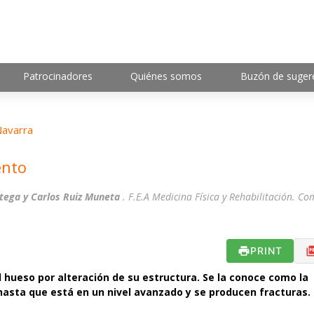
Patrocinadores
Quiénes somos
Buzón de suger
avarra
ento
Ortega y Carlos Ruiz Muneta
. F.E.A Medicina Física y Rehabilitación. Co
PRINT
l hueso por alteración de su estructura. Se la conoce como la
asta que está en un nivel avanzado y se producen fracturas.