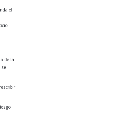
nda el
icio
a de la
e se
escribir
riesgo