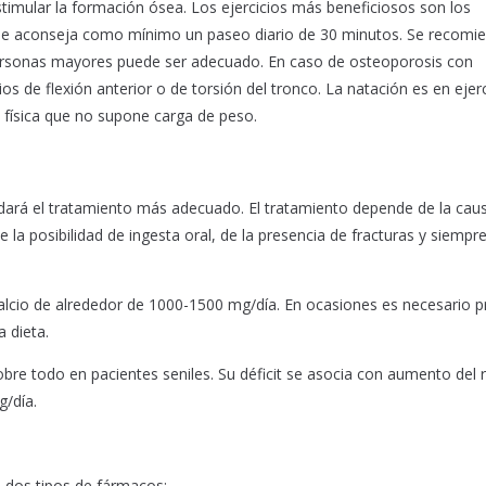
imular la formación ósea. Los ejercicios más beneficiosos son los
e aconseja como mínimo un paseo diario de 30 minutos. Se recomie
personas mayores puede ser adecuado. En caso de osteoporosis con
s de flexión anterior o de torsión del tronco. La natación es en ejerc
d física que no supone carga de peso.
ará el tratamiento más adecuado. El tratamiento depende de la caus
 la posibilidad de ingesta oral, de la presencia de fracturas y siempr
alcio de alrededor de 1000-1500 mg/día. En ocasiones es necesario pr
 dieta.
obre todo en pacientes seniles. Su déficit se asocia con aumento del 
/día.
 dos tipos de fármacos: