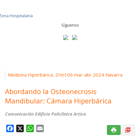
Síguenos
Medicina Hiperbárica
ZHn106 mar-abr 2024 Navarra
,
Abordando la Osteonecrosis
Mandibular: Cámara Hiperbárica
Comunicación Edificio Policlínica Artica
F
X
W
E
a
h
m