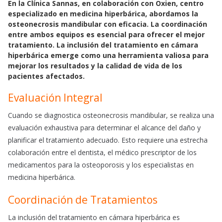
En la Clínica Sannas, en colaboración con Oxien, centro
c
a
a
especializado en medicina hiperbárica, abordamos la
e
t
i
osteonecrosis mandibular con eficacia. La coordinación
b
s
l
entre ambos equipos es esencial para ofrecer el mejor
o
A
tratamiento. La inclusión del tratamiento en cámara
o
p
hiperbárica emerge como una herramienta valiosa para
k
p
mejorar los resultados y la calidad de vida de los
pacientes afectados.
Evaluación Integral
Cuando se diagnostica osteonecrosis mandibular, se realiza una
evaluación exhaustiva para determinar el alcance del daño y
planificar el tratamiento adecuado. Esto requiere una estrecha
colaboración entre el dentista, el médico prescriptor de los
medicamentos para la osteoporosis y los especialistas en
medicina hiperbárica.
Coordinación de Tratamientos
La inclusión del tratamiento en cámara hiperbárica es