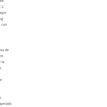
nte
-2.
mayor
ng
o con
usa de
bre
 la
s.
s
de
o
cuperado