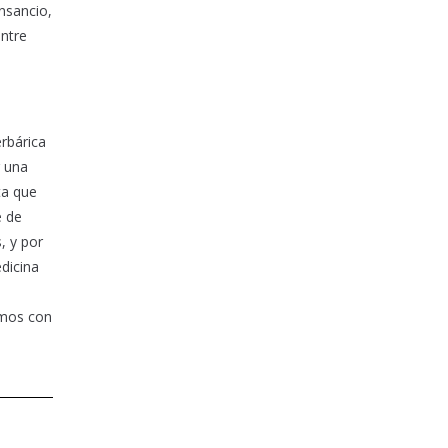
nsancio,
entre
rbárica
r una
ta que
e de
, y por
dicina
amos con