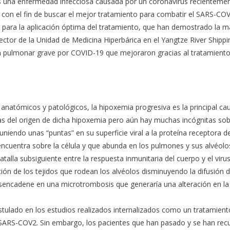
es una enfermedad infecciosa causada por un coronavirus recienteme
con el fin de buscar el mejor tratamiento para combatir el SARS-COV
 para la aplicación óptima del tratamiento, que han demostrado la 
irector de la Unidad de Medicina Hiperbárica en el Yangtze River Shippi
ón pulmonar grave por COVID-19 que mejoraron gracias al tratamient
 anatómicos y patológicos, la hipoxemia progresiva es la principal ca
ías del origen de dicha hipoxemia pero aún hay muchas incógnitas so
iendo unas “puntas” en su superficie viral a la proteína receptora de
ncuentra sobre la célula y que abunda en los pulmones y sus alvéolo
talla subsiguiente entre la respuesta inmunitaria del cuerpo y el viru
n de los tejidos que rodean los alvéolos disminuyendo la difusión 
esencadene en una microtrombosis que generaría una alteración en la
stulado en los estudios realizados internalizados como un tratamient
 SARS-COV2. Sin embargo, los pacientes que han pasado y se han re