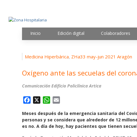
Inicio
Edición digital
Colaboradores
Medicina Hiperbárica
ZHa33 may-jun 2021 Aragón
,
Oxígeno ante las secuelas del coron
Comunicación Edificio Policlínica Artica
F
X
W
E
a
h
m
Meses después de la emergencia sanitaria del Covid
c
a
a
personas y se considera que alrededor de 12 millon
e
t
i
es no. A día de hoy, hay pacientes que tienen secue
b
s
l
o
A