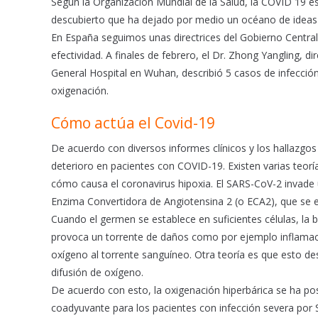
Según la Organización Mundial de la Salud, la COVID 19 
o
p
descubierto que ha dejado por medio un océano de ideas 
k
p
En España seguimos unas directrices del Gobierno Central
efectividad. A finales de febrero, el Dr. Zhong Yangling, d
General Hospital en Wuhan, describió 5 casos de infecci
oxigenación.
Cómo actúa el Covid-19
De acuerdo con diversos informes clínicos y los hallazgos
deterioro en pacientes con COVID-19. Existen varias teor
cómo causa el coronavirus hipoxia. El SARS-CoV-2 invade un
Enzima Convertidora de Angiotensina 2 (o ECA2), que se e
Cuando el germen se establece en suficientes células, la ba
provoca un torrente de daños como por ejemplo inflamació
oxígeno al torrente sanguíneo. Otra teoría es que esto d
difusión de oxígeno.
De acuerdo con esto, la oxigenación hiperbárica se ha po
coadyuvante para los pacientes con infección severa por