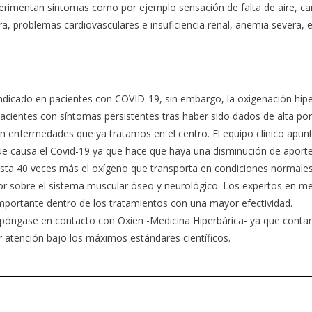
erimentan síntomas como por ejemplo sensación de falta de aire, ca
a, problemas cardiovasculares e insuficiencia renal, anemia severa, 
dicado en pacientes con COVID-19, sin embargo, la oxigenación hipe
cientes con síntomas persistentes tras haber sido dados de alta po
n enfermedades que ya tratamos en el centro. El equipo clínico apun
que causa el Covid-19 ya que hace que haya una disminución de aport
asta 40 veces más el oxígeno que transporta en condiciones normales
dor sobre el sistema muscular óseo y neurológico. Los expertos en me
mportante dentro de los tratamientos con una mayor efectividad.
, póngase en contacto con Oxien -Medicina Hiperbárica- ya que cont
r atención bajo los máximos estándares científicos.