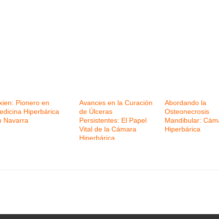
xien: Pionero en
Avances en la Curación
Abordando la
edicina Hiperbárica
de Úlceras
Osteonecrosis
n Navarra
Persistentes: El Papel
Mandibular: Cám
Vital de la Cámara
Hiperbárica
Hiperbárica