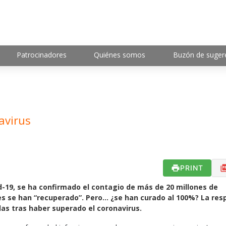
Patrocinadores
Quiénes somos
Buzón de suger
avirus
PRINT
-19, se ha confirmado el contagio de más de 20 millones de
es se han “recuperado”. Pero… ¿se han curado al 100%? La re
las tras haber superado el coronavirus.