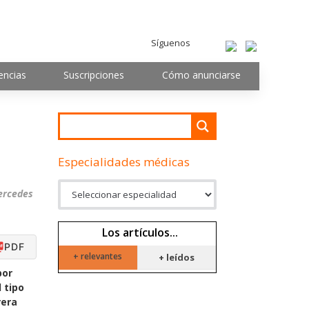
Síguenos
encias
Suscripciones
Cómo anunciarse
Especialidades médicas
Mercedes
Los artículos...
PDF
+ relevantes
+ leídos
por
 tipo
rera