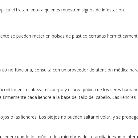
plica el tratamiento a quienes muestren signos de infestación.
iente se pueden meter en bolsas de plástico cerradas herméticamen
miento no funciona, consulta con un proveedor de atención médica para 
ontrar en la cabeza, el cuerpo y el área púbica de los seres humano
irmemente cada liendre a la base del tallo del cabello. Las liendres
ojos o las liendres. Los piojos no pueden saltar ni volar, y se propag
uceder cuando los niños o los miembros de la familia juegan o inter