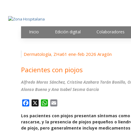
Inicio
Edición digital
Colaboradores
Dermatología
ZHa61 ene-feb 2026 Aragón
,
Pacientes con piojos
Alfredo Moros Sánchez, Cristina Azahara Torán Bonillo, O
Alonso Bueno y Ana Isabel Sesma García
F
X
W
E
a
h
m
Los pacientes con piojos presentan síntomas como pi
c
a
a
rascarse, y la presencia de piojos pequeños o liendr
e
t
i
de piojo, pero generalmente incluye medicamentos p