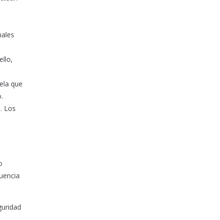
nales
ello,
ela que
.
. Los
o
cuencia
guridad