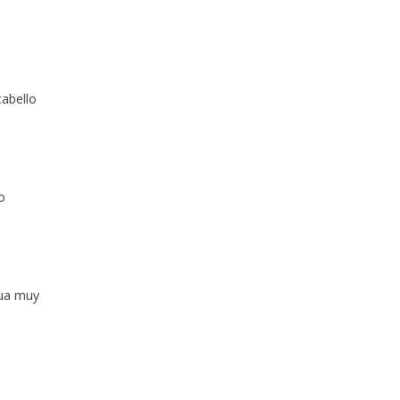
cabello
o
gua muy