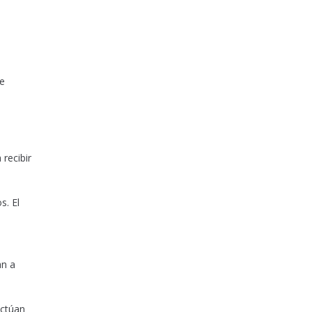
te
recibir
s. El
an a
actúan