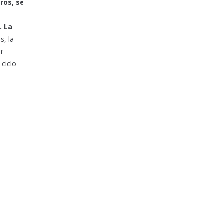
ros, se
. La
s, la
er
 ciclo