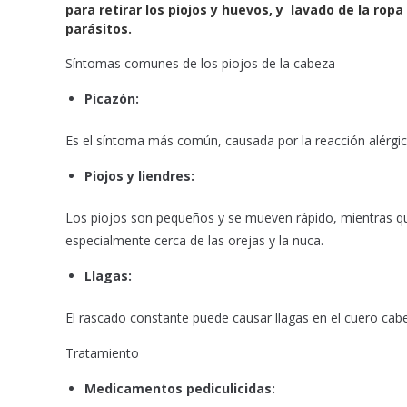
b
s
l
para retirar los piojos y huevos, y lavado de la ro
o
A
parásitos.
o
p
Síntomas comunes de los piojos de la cabeza
k
p
Picazón:
Es el síntoma más común, causada por la reacción alérgica
Piojos y liendres:
Los piojos son pequeños y se mueven rápido, mientras que 
especialmente cerca de las orejas y la nuca.
Llagas:
El rascado constante puede causar llagas en el cuero cabe
Tratamiento
Medicamentos pediculicidas: