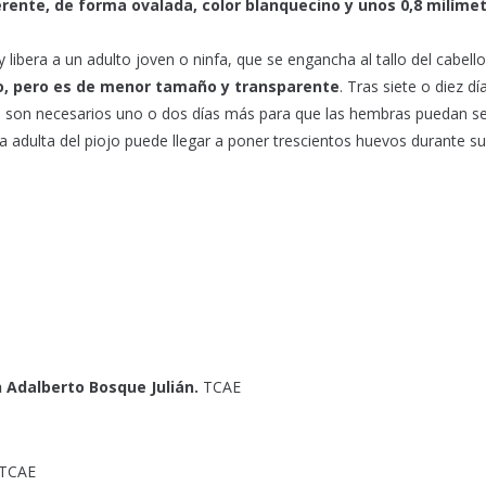
rente, de forma ovalada, color blanquecino y unos 0,8 milímet
libera a un adulto joven o ninfa, que se engancha al tallo del cabello
lto, pero es de menor tamaño y transparente
. Tras siete o diez día
lo son necesarios uno o dos días más para que las hembras puedan s
 adulta del piojo puede llegar a poner trescientos huevos durante su
an Adalberto Bosque Julián.
TCAE
TCAE