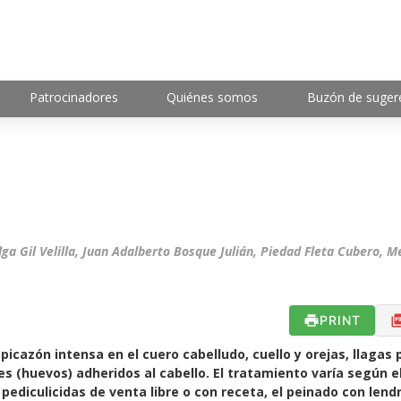
Patrocinadores
Quiénes somos
Buzón de suger
lga Gil Velilla, Juan Adalberto Bosque Julián, Piedad Fleta Cubero, 
PRINT
cazón intensa en el cuero cabelludo, cuello y orejas, llagas 
es (huevos) adheridos al cabello. El tratamiento varía según el
ediculicidas de venta libre o con receta, el peinado con lend