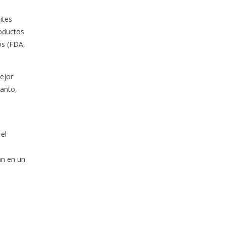
ites
roductos
os (FDA,
ejor
tanto,
el
an en un