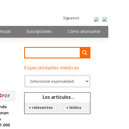
Síguenos
encias
Suscripciones
Cómo anunciarse
Especialidades médicas
PDF
Los artículos...
ando
+ relevantes
+ leídos
ganan
s
1.000