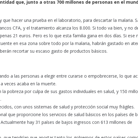
ntidad que, junto a otras 700 millones de personas en el mun
 que hacer una prueba en el laboratorio, para descartar la malaria. S
rancos CFA, y el tratamiento alcanza los 8.000. Si todo va bien, y no 
penas 21 euros. Pero es lo que esta familia gana en dos días. Si ese
cuente en esa zona sobre todo por la malaria, habrán gastado en ate
 deberán recortar su escaso gasto de productos básicos.
gando a las personas a elegir entre curarse o empobrecerse, lo que a
 a veces acaba en la muerte.
a pobreza por culpa de sus gastos individuales en salud, y 150 mill
.
cidos, con unos sistemas de salud y protección social muy frágiles.
onal que proporcione los servicios de salud básicos en los países de 
. Actualmente hay 31 países de bajos ingresos con 613 millones de
año, que tendrían que aportar tanto los gobiernos de estos países como