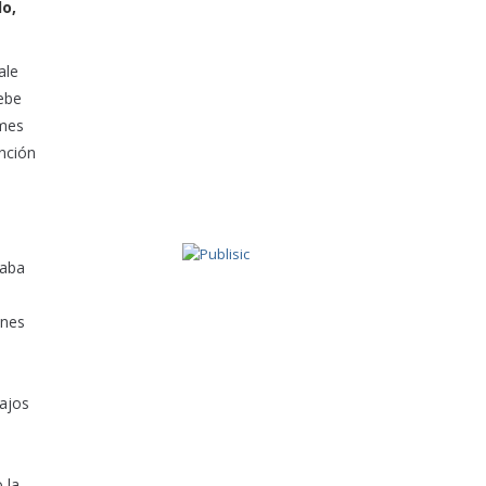
do,
ale
debe
 mes
nción
caba
ones
bajos
 la