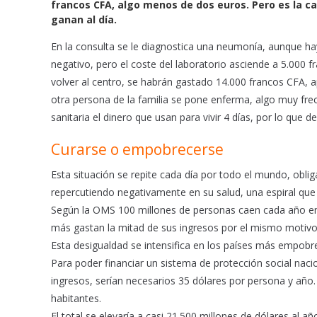
francos CFA, algo menos de dos euros. Pero es la ca
o
p
ganan al día.
k
p
En la consulta se le diagnostica una neumonía, aunque hay
negativo, pero el coste del laboratorio asciende a 5.000 f
volver al centro, se habrán gastado 14.000 francos CFA, a
otra persona de la familia se pone enferma, algo muy fre
sanitaria el dinero que usan para vivir 4 días, por lo que
Curarse o empobrecerse
Esta situación se repite cada día por todo el mundo, obli
repercutiendo negativamente en su salud, una espiral que
Según la OMS 100 millones de personas caen cada año en l
más gastan la mitad de sus ingresos por el mismo motivo
Esta desigualdad se intensifica en los países más empobre
Para poder financiar un sistema de protección social naci
ingresos, serían necesarios 35 dólares por persona y año
habitantes.
El total se elevaría a casi 21.500 millones de dólares al 