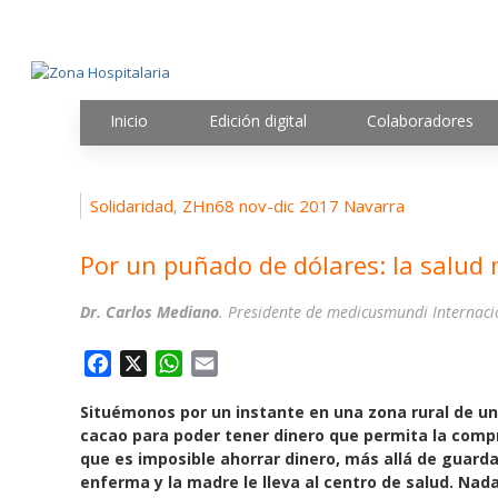
Inicio
Edición digital
Colaboradores
Solidaridad
ZHn68 nov-dic 2017 Navarra
,
Por un puñado de dólares: la salud 
Dr. Carlos Mediano
. Presidente de medicusmundi Internaci
F
X
W
E
a
h
m
Situémonos por un instante en una zona rural de un
c
a
a
cacao para poder tener dinero que permita la compr
e
t
i
que es imposible ahorrar dinero, más allá de guardar
b
s
l
enferma y la madre le lleva al centro de salud. Nad
o
A