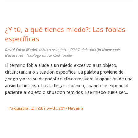
¿Y tú, a qué tienes miedo?: Las fobias
específicas
David Calvo Medel
. Médico psiquiatra CSM Tudela
Adolfo Navascués
Navascués
. Psicologo clínico CSM Tudela
El término fobia alude a un miedo excesivo a un objeto,
circunstancia o situación específica. La palabra proviene del
griego y para su diagnóstico clínico requiere la aparición de una
ansiedad intensa, hasta llegar al pánico, cuando se expone al
paciente al objeto o situación temidos. Ese miedo suele ser...
|
,
Psiquiatría
ZHn68 nov-dic 2017 Navarra