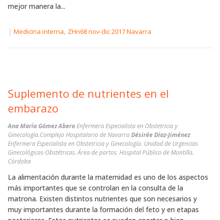
mejor manera la...
|
,
Medicina interna
ZHn68 nov-dic 2017 Navarra
Suplemento de nutrientes en el
embarazo
Ana María Gómez Abero
Enfermera Especialista en Obstetricia y
Ginecología.Complejo Hospitalario de Navarra
Désirée Díaz-Jiménez
Enfermera Especialista en Obstetricia y Ginecología. Unidad de Urgencias
Ginecológicas-Obstétricas. Área de partos. Hospital Público de Montilla.
Córdoba
La alimentación durante la maternidad es uno de los aspectos
más importantes que se controlan en la consulta de la
matrona. Existen distintos nutrientes que son necesarios y
muy importantes durante la formación del feto y en etapas