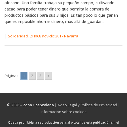
africano. Una familia trabaja su pequeño campo, cultivando
cacao para poder tener dinero que permita la compra de
productos básicos para sus 3 hijos. Es tan poco lo que ganan
que es imposible ahorrar dinero, más allá de guardar...
|
,
Solidaridad
ZHn68 nov-dic 2017 Navarra
Páginas:
1
2
3
»
© 2026 – Zona Hospitalaria |
Aviso Legal y Política de Privacidad
|
Información sobre cookies
Queda prohibida la reproducción parcial o total de esta publicación sin el