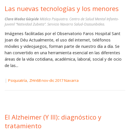
Las nuevas tecnologías y los menores
Clara Madoz Gúrpide
Médico Psiquiatra. Centro de Salud Mental Infanto-
Juvenil “Natividad Zubieta”. Servicio Navarro Salud-Osasunbidea.
Imágenes facilitadas por el Observatorio Faros Hospital Sant
Joan de Déu Actualmente, el uso del internet, teléfonos
móviles y videojuegos, forman parte de nuestro día a día. Se
han convertido en una herramienta esencial en las diferentes
áreas de la vida cotidiana, académica, laboral, social y de ocio
de las...
|
,
Psiquiatría
ZHn68 nov-dic 2017 Navarra
El Alzheimer (Y III): diagnóstico y
tratamiento