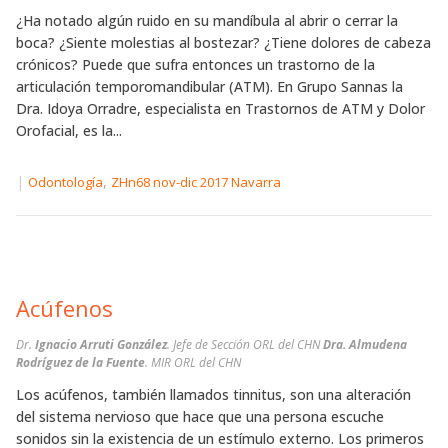
¿Ha notado algún ruido en su mandíbula al abrir o cerrar la
boca? ¿Siente molestias al bostezar? ¿Tiene dolores de cabeza
crónicos? Puede que sufra entonces un trastorno de la
articulación temporomandibular (ATM). En Grupo Sannas la
Dra. Idoya Orradre, especialista en Trastornos de ATM y Dolor
Orofacial, es la...
|
,
Odontología
ZHn68 nov-dic 2017 Navarra
Acúfenos
Dr.
Ignacio Arruti González
. Jefe de Sección ORL del CHN
Dra. Almudena
Rodríguez de la Fuente
. MIR ORL del CHN
Los acúfenos, también llamados tinnitus, son una alteración
del sistema nervioso que hace que una persona escuche
sonidos sin la existencia de un estímulo externo. Los primeros