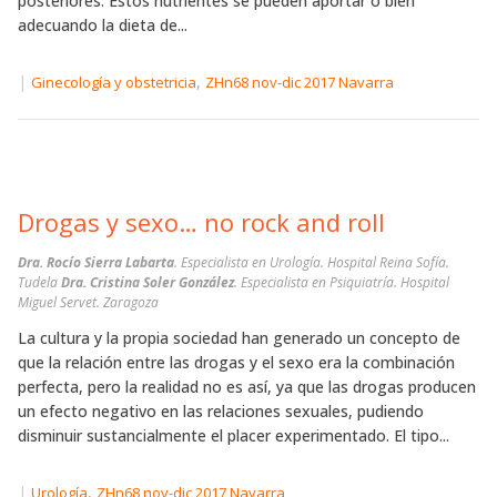
posteriores. Estos nutrientes se pueden aportar o bien
adecuando la dieta de...
|
,
Ginecología y obstetricia
ZHn68 nov-dic 2017 Navarra
Drogas y sexo… no rock and roll
Dra. Rocío Sierra Labarta
. Especialista en Urología. Hospital Reina Sofía.
Tudela
Dra. Cristina Soler González
. Especialista en Psiquiatría. Hospital
Miguel Servet. Zaragoza
La cultura y la propia sociedad han generado un concepto de
que la relación entre las drogas y el sexo era la combinación
perfecta, pero la realidad no es así, ya que las drogas producen
un efecto negativo en las relaciones sexuales, pudiendo
disminuir sustancialmente el placer experimentado. El tipo...
|
,
Urología
ZHn68 nov-dic 2017 Navarra