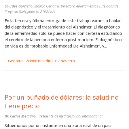
Lourdes Gorricho
. Médico Geriatra. Directora Apartamentos Tutelados de
Proginsa (Colegiado N. 3103757)
En la tercera y última entrega de este trabajo vamos a hablar
del diagnóstico y el tratamiento del Alzheimer. El diagnóstico
de la enfermedad solo se puede hacer con certeza estudiando
el cerebro de la persona enferma post mortem. El diagnóstico
en vida es de “probable Enfermedad De Alzheimer”, y...
|
,
Geriatría
ZHn68 nov-dic 2017 Navarra
Por un puñado de dólares: la salud no
tiene precio
Dr. Carlos Mediano
. Presidente de medicusmundi Internacional
Situémonos por un instante en una zona rural de un país