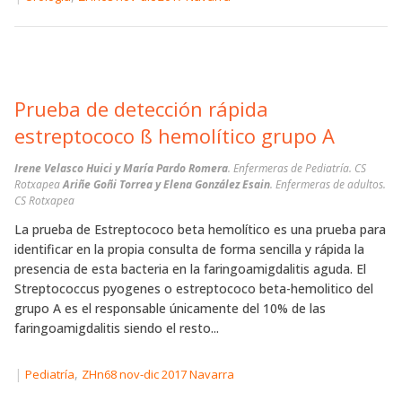
Prueba de detección rápida
estreptococo ß hemolítico grupo A
Irene Velasco Huici y María Pardo Romera
. Enfermeras de Pediatría. CS
Rotxapea
Ariñe Goñi Torrea y Elena González Esain
. Enfermeras de adultos.
CS Rotxapea
La prueba de Estreptococo beta hemolítico es una prueba para
identificar en la propia consulta de forma sencilla y rápida la
presencia de esta bacteria en la faringoamigdalitis aguda. El
Streptococcus pyogenes o estreptococo beta-hemolitico del
grupo A es el responsable únicamente del 10% de las
faringoamigdalitis siendo el resto...
|
,
Pediatría
ZHn68 nov-dic 2017 Navarra