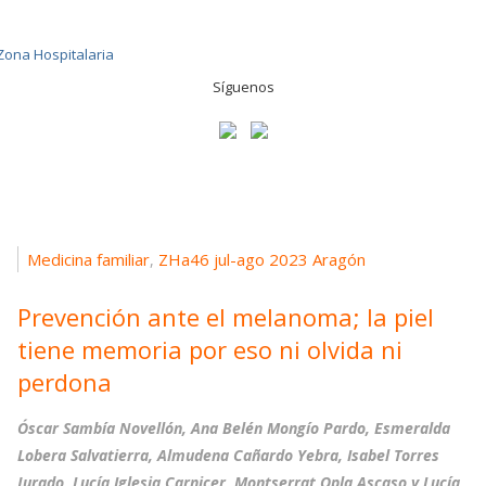
Síguenos
Medicina familiar
ZHa46 jul-ago 2023 Aragón
,
Prevención ante el melanoma; la piel
tiene memoria por eso ni olvida ni
perdona
Óscar Sambía Novellón, Ana Belén Mongío Pardo, Esmeralda
Lobera Salvatierra, Almudena Cañardo Yebra, Isabel Torres
Jurado, Lucía Iglesia Carnicer, Montserrat Opla Ascaso y Lucía