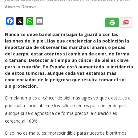
Rivarés Garasa
F
X
W
E
a
h
m
Nunca se debe banalizar ni bajar la guardia con las
c
a
a
lesiones de la piel. Hay que concienciar a la población la
e
t
i
importancia de observar las manchas lunares o pecas
b
s
l
del cuerpo, estar atentos si cambian de color, de forma
o
A
o tamaño. Detectar a tiempo un cáncer de piel es clave
o
p
para la curación. En España está aumentado la incidencia
k
p
de estos tumores, aunque cada vez estamos más
concienciados de lo peligroso que resulta tomar el sol
sin protección.
El melanoma es el cáncer de piel más agresivo que existe, es el
principal responsable de los fallecimientos por cáncer de piel,
aunque si se diagnostica de forma precoz la curación es
cercana al 100%.
El sol no es malo, es imprescindible para nuestros biorritmos