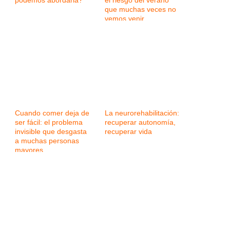
podemos abordarla?
el riesgo del verano
que muchas veces no
vemos venir
Cuando comer deja de
La neurorehabilitación:
ser fácil: el problema
recuperar autonomía,
invisible que desgasta
recuperar vida
a muchas personas
mayores