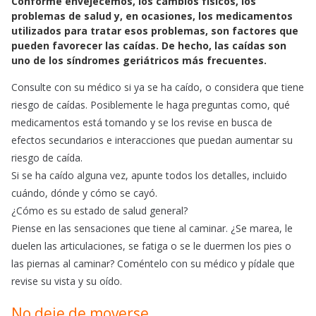
Conforme envejecemos, los cambios físicos, los
c
a
a
problemas de salud y, en ocasiones, los medicamentos
e
t
i
utilizados para tratar esos problemas, son factores que
b
s
l
pueden favorecer las caídas. De hecho, las caídas son
o
A
uno de los síndromes geriátricos más frecuentes.
o
p
Consulte con su médico si ya se ha caído, o considera que tiene
k
p
riesgo de caídas. Posiblemente le haga preguntas como, qué
medicamentos está tomando y se los revise en busca de
efectos secundarios e interacciones que puedan aumentar su
riesgo de caída.
Si se ha caído alguna vez, apunte todos los detalles, incluido
cuándo, dónde y cómo se cayó.
¿Cómo es su estado de salud general?
Piense en las sensaciones que tiene al caminar. ¿Se marea, le
duelen las articulaciones, se fatiga o se le duermen los pies o
las piernas al caminar? Coméntelo con su médico y pídale que
revise su vista y su oído.
No deje de moverse