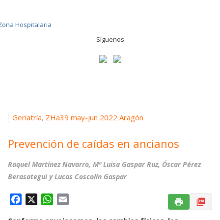
Síguenos
Geriatría
ZHa39 may-jun 2022 Aragón
,
Prevención de caídas en ancianos
Raquel Martínez Navarro, Mª Luisa Gaspar Ruz, Óscar Pérez
Berasategui y Lucas Coscolín Gaspar
F
X
W
E
a
h
m