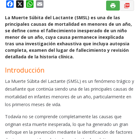
F
X
W
E
a
h
m
La Muerte Súbita del Lactante (SMSL) es una de las
c
a
a
principales causas de mortalidad en menores de un año,
e
t
i
se define como el fallecimiento inesperado de un niño
b
s
l
menor de un año, cuya causa permanece inexplicada
o
A
tras una investigación exhaustiva que incluya autopsia
o
p
completa, examen del lugar de fallecimiento y revisión
k
p
detallada de la historia clínica. ​
Introducción
La Muerte Súbita del Lactante (SMSL) es un fenómeno trágico y
desafiante que continúa siendo una de las principales causas de
mortalidad en infantes menores de un año, particularmente en
los primeros meses de vida.
Todavía no se comprende completamente las causas que
originan esta muerte inesperada, lo que ha generado un gran
enfoque en la prevención mediante la identificación de factores