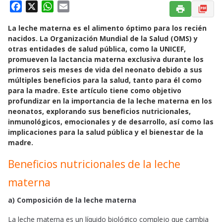
F
X
W
E
a
h
m
La leche materna es el alimento óptimo para los recién
c
a
a
nacidos. La Organización Mundial de la Salud (OMS) y
e
t
i
otras entidades de salud pública, como la UNICEF,
b
s
l
promueven la lactancia materna exclusiva durante los
o
A
primeros seis meses de vida del neonato debido a sus
o
p
múltiples beneficios para la salud, tanto para él como
k
p
para la madre. Este artículo tiene como objetivo
profundizar en la importancia de la leche materna en los
neonatos, explorando sus beneficios nutricionales,
inmunológicos, emocionales y de desarrollo, así como las
implicaciones para la salud pública y el bienestar de la
madre.
Beneficios nutricionales de la leche
materna
a) Composición de la leche materna
La leche materna es un líquido biológico complejo que cambia