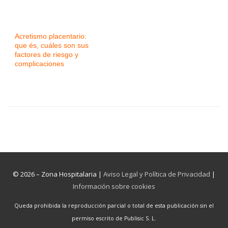
Acretismo placentario:
que és, cuáles son sus
factores de riesgo y
complicaciones
© 2026 – Zona Hospitalaria |
Aviso Legal y Política de Privacidad
|
Información sobre cookies
Queda prohibida la reproducción parcial o total de esta publicación sin el
permiso escrito de Publisic S. L.