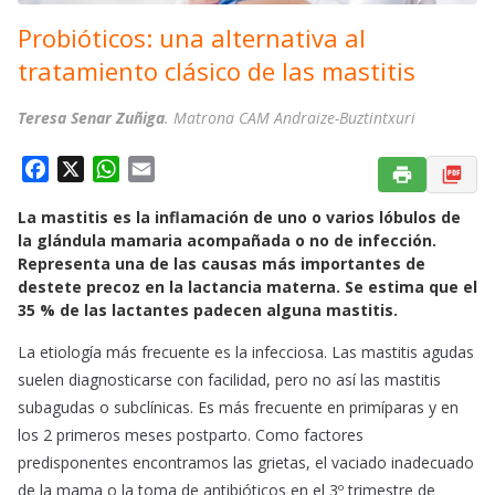
Probióticos: una alternativa al
tratamiento clásico de las mastitis
Teresa Senar Zuñiga
. Matrona CAM Andraize-Buztintxuri
F
X
W
E
a
h
m
La mastitis es la inflamación de uno o varios lóbulos de
c
a
a
la glándula mamaria acompañada o no de infección.
e
t
i
Representa una de las causas más importantes de
b
s
l
destete precoz en la lactancia materna. Se estima que el
o
A
35 % de las lactantes padecen alguna mastitis.
o
p
La etiología más frecuente es la infecciosa. Las mastitis agudas
k
p
suelen diagnosticarse con facilidad, pero no así las mastitis
subagudas o subclínicas. Es más frecuente en primíparas y en
los 2 primeros meses postparto. Como factores
predisponentes encontramos las grietas, el vaciado inadecuado
de la mama o la toma de antibióticos en el 3º trimestre de