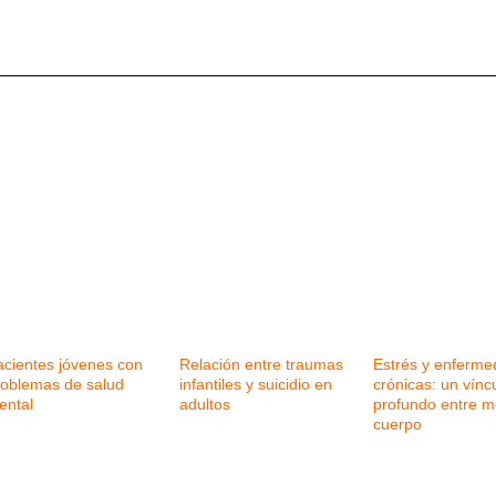
acientes jóvenes con
Relación entre traumas
Estrés y enferm
roblemas de salud
infantiles y suicidio en
crónicas: un vínc
ental
adultos
profundo entre m
cuerpo