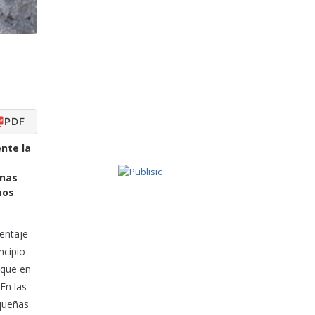
PDF
nte la
onas
mos
entaje
ncipio
 que en
En las
equeñas