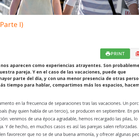
Parte I)
PRINT
se nos aparecen como experiencias atrayentes. Son probableme
stra pareja. Y en el caso de las vacaciones, puede que
 mayor parte del día, y con una menor presencia de otras pers
 más tiempo para hablar, compartimos más los espacios, hace
ento en la frecuencia de separaciones tras las vacaciones. Un porc
ís (hay quien habla de un tercio), se producen en septiembre. En pri
ición: venimos de una época agradable, hemos recargado las pilas, lo
eja. Y de hecho, en muchos casos es así: las parejas salen reforzadas. 
eden favorecer que no se de una buena armonía, y ofrecer algunas p