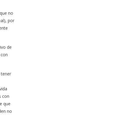
 que no
al), por
ente
ivo de
 con
 tener
vida
s con
de que
den no