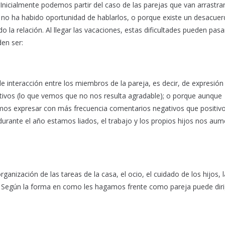
nicialmente podemos partir del caso de las parejas que van arrastr
 no ha habido oportunidad de hablarlos, o porque existe un desacue
la relación. Al llegar las vacaciones, estas dificultades pueden pasa
en ser:
 interacción entre los miembros de la pareja, es decir, de expresión 
gativos (lo que vemos que no nos resulta agradable); o porque aunque
os expresar con más frecuencia comentarios negativos que positivo
ante el año estamos liados, el trabajo y los propios hijos nos au
anización de las tareas de la casa, el ocio, el cuidado de los hijos, 
). Según la forma en como les hagamos frente como pareja puede diri