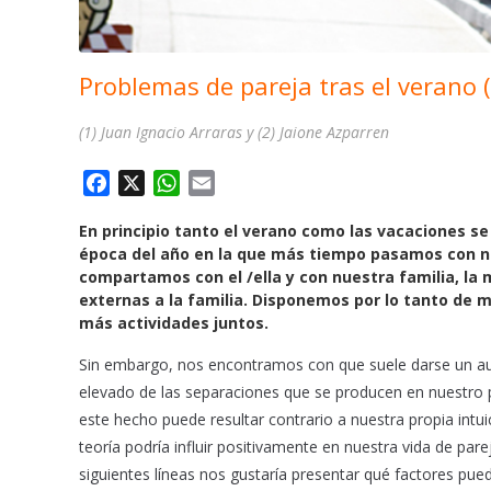
Problemas de pareja tras el verano (
(1) Juan Ignacio Arraras y (2) Jaione Azparren
F
X
W
E
a
h
m
En principio tanto el verano como las vacaciones 
c
a
a
época del año en la que más tiempo pasamos con nue
e
t
i
compartamos con el /ella y con nuestra familia, la
b
s
l
externas a la familia. Disponemos por lo tanto de
o
A
más actividades juntos.
o
p
Sin embargo, nos encontramos con que suele darse un aum
k
p
elevado de las separaciones que se producen en nuestro pa
este hecho puede resultar contrario a nuestra propia intu
teoría podría influir positivamente en nuestra vida de par
siguientes líneas nos gustaría presentar qué factores pu