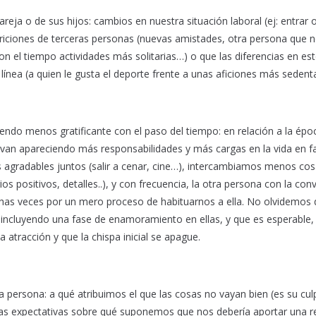
ja o de sus hijos: cambios en nuestra situación laboral (ej: entrar o 
riciones de terceras personas (nuevas amistades, otra persona que 
n el tiempo actividades más solitarias…) o que las diferencias en es
ínea (a quien le gusta el deporte frente a unas aficiones más sedenta
iendo menos gratificante con el paso del tiempo: en relación a la épo
 van apareciendo más responsabilidades y más cargas en la vida en fa
as agradables juntos (salir a cenar, cine…), intercambiamos menos co
s positivos, detalles..), y con frecuencia, la otra persona con la con
as veces por un mero proceso de habituarnos a ella. No olvidemos 
 incluyendo una fase de enamoramiento en ellas, y que es esperable, 
atracción y que la chispa inicial se apague.
 persona: a qué atribuimos el que las cosas no vayan bien (es su cul
, las expectativas sobre qué suponemos que nos debería aportar una r