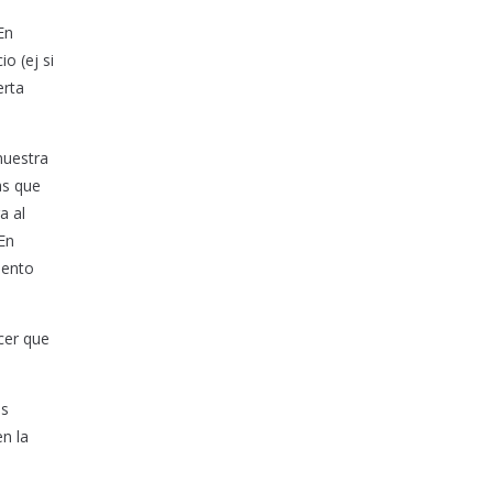
En
o (ej si
erta
nuestra
as que
a al
 En
iento
cer que
as
n la