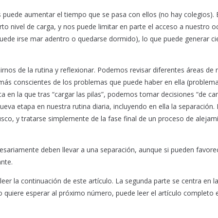
s puede aumentar el tiempo que se pasa con ellos (no hay colegios). 
o nivel de carga, y nos puede limitar en parte el acceso a nuestro oci
 puede irse mar adentro o quedarse dormido), lo que puede generar ci
os de la rutina y reflexionar. Podemos revisar diferentes áreas de 
r más conscientes de los problemas que puede haber en ella (problem
a en la que tras “cargar las pilas”, podemos tomar decisiones “de car
nueva etapa en nuestra rutina diaria, incluyendo en ella la separación.
co, y tratarse simplemente de la fase final de un proceso de alejam
esariamente deben llevar a una separación, aunque si pueden favore
ante.
er la continuación de este artículo. La segunda parte se centra en l
quiere esperar al próximo número, puede leer el artículo completo e