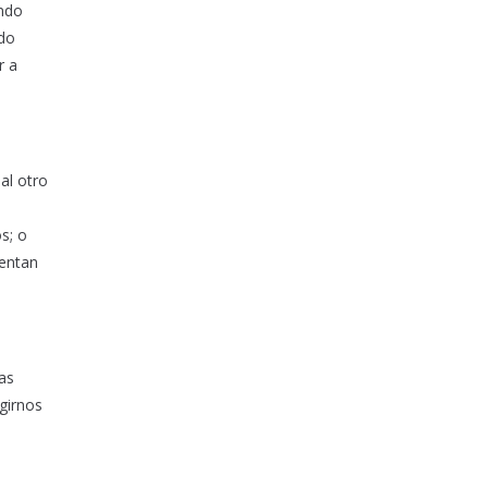
ando
rdo
r a
al otro
s; o
mentan
las
girnos