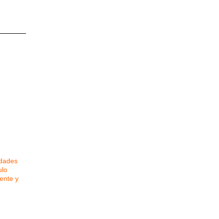
edades
ulo
ente y