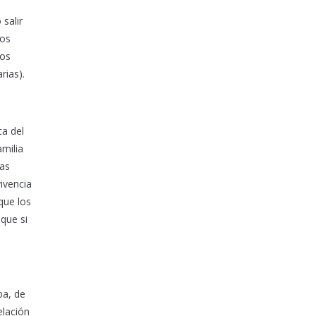
salir
nos
tos
rias).
ca del
milia
sas
vivencia
que los
que si
pa, de
elación