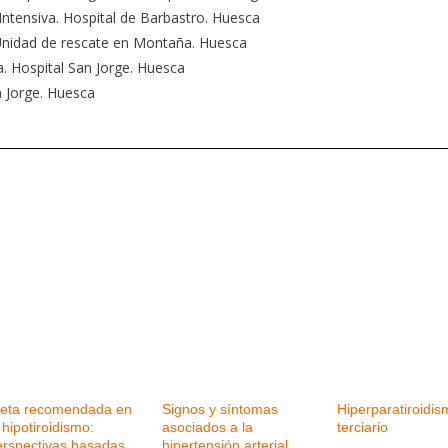
Intensiva. Hospital de Barbastro. Huesca
-Unidad de rescate en Montaña. Huesca
a. Hospital San Jorge. Huesca
n Jorge. Huesca
ieta recomendada en
Signos y síntomas
Hiperparatiroidis
 hipotiroidismo:
asociados a la
terciario
erspectivas basadas
hipertensión arterial