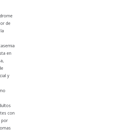
índrome
tor de
 la
otasemia
sta en
a,
de
ial y
smo
dultos
ntes con
 por
alomas