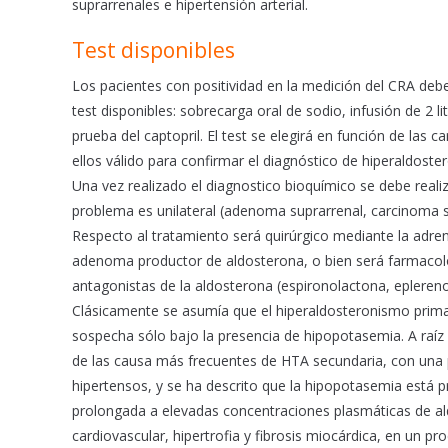
suprarrenales e hipertensión arterial.
Test disponibles
Los pacientes con positividad en la medición del CRA deb
test disponibles: sobrecarga oral de sodio, infusión de 2 l
prueba del captopril. El test se elegirá en función de las c
ellos válido para confirmar el diagnóstico de hiperaldoste
Una vez realizado el diagnostico bioquímico se debe reali
problema es unilateral (adenoma suprarrenal, carcinoma supr
Respecto al tratamiento será quirúrgico mediante la adren
adenoma productor de aldosterona, o bien será farmacológ
antagonistas de la aldosterona (espironolactona, eplereno
Clásicamente se asumía que el hiperaldosteronismo prima
sospecha sólo bajo la presencia de hipopotasemia. A raíz 
de las causa más frecuentes de HTA secundaria, con una p
hipertensos, y se ha descrito que la hipopotasemia está 
prolongada a elevadas concentraciones plasmáticas de a
cardiovascular, hipertrofia y fibrosis miocárdica, en un p