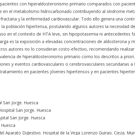
 pacientes con hiperaldosteronismo primario comparados con pacien
te en el metabolismo hidrocarbonado contribuyendo al síndrome met
refractaria y la enfermedad cardiovascular. Todo ello genera una contr
 la población hipertensa, postulando algunos autores la necesidad de 
luso en el contexto de HTA leve, sin hipopotasemia ni antecedentes fa
larga es la exposición a elevadas concentraciones de aldosterona y m
 Otros autores no lo consideran costo-efectivo, recomendando realizar
alencia de hiperaldosteronismo primario como los descritos a priori.
ciones y eventos cardiovasculares o cerebrovasculares secundarias a
tratamiento en pacientes jóvenes hipertensos y en pacientes hiperte
l San Jorge. Huesca
ospital San Jorge. Huesca
pital San Jorge. Huesca
. Huesca
del Aparato Digestivo. Hospital de la Vega Lorenzo Guirao. Cieza. Mur