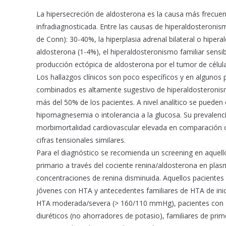
b
s
l
o
A
La hipersecreción de aldosterona es la causa más frecue
o
p
infradiagnosticada. Entre las causas de hiperaldosteroni
k
p
de Conn): 30-40%, la hiperplasia adrenal bilateral o hiper
aldosterona (1-4%), el hiperaldosteronismo familiar sensible
producción ectópica de aldosterona por el tumor de célula
Los hallazgos clínicos son poco específicos y en algunos
combinados es altamente sugestivo de hiperaldosteronis
más del 50% de los pacientes. A nivel analítico se pueden
hipomagnesemia o intolerancia a la glucosa. Su prevalenc
morbimortalidad cardiovascular elevada en comparación co
cifras tensionales similares.
Para el diagnóstico se recomienda un screening en aquell
primario a través del cociente renina/aldosterona en pla
concentraciones de renina disminuida. Aquellos pacientes 
jóvenes con HTA y antecedentes familiares de HTA de inic
HTA moderada/severa (> 160/110 mmHg), pacientes con H
diuréticos (no ahorradores de potasio), familiares de pr