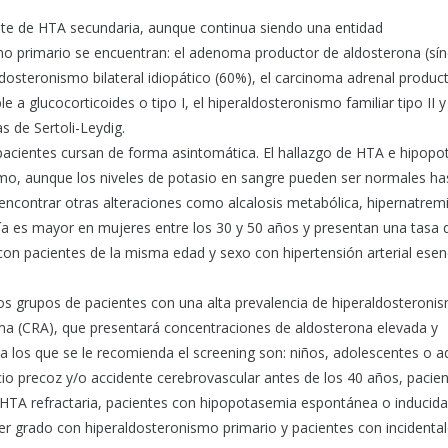
nte de HTA secundaria, aunque continua siendo una entidad
smo primario se encuentran: el adenoma productor de aldosterona (s
aldosteronismo bilateral idiopático (60%), el carcinoma adrenal produc
 a glucocorticoides o tipo I, el hiperaldosteronismo familiar tipo II y
s de Sertoli-Leydig.
 pacientes cursan de forma asintomática. El hallazgo de HTA e hipop
mo, aunque los niveles de potasio en sangre pueden ser normales ha
 encontrar otras alteraciones como alcalosis metabólica, hipernatremi
ía es mayor en mujeres entre los 30 y 50 años y presentan una tasa 
n pacientes de la misma edad y sexo con hipertensión arterial esenc
os grupos de pacientes con una alta prevalencia de hiperaldosteroni
sma (CRA), que presentará concentraciones de aldosterona elevada y
a los que se le recomienda el screening son: niños, adolescentes o a
io precoz y/o accidente cerebrovascular antes de los 40 años, pacie
TA refractaria, pacientes con hipopotasemia espontánea o inducida
imer grado con hiperaldosteronismo primario y pacientes con incident