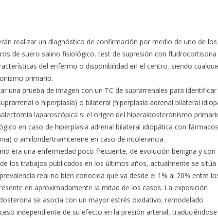
erán realizar un diagnóstico de confirmación por medio de uno de los
itros de suero salino fisiológico, test de supresión con fludrocortisona
aracterísticas del enfermo o disponibilidad en el centro, siendo cualqui
ronismo primario.
zar una prueba de imagen con un TC de suprarrenales para identificar 
arrenal o hiperplasia) o bilateral (hiperplasia adrenal bilateral idiopá
alectomía laparoscópica si el origen del hiperaldosteronismo primari
ico en caso de hiperplasia adrenal bilateral idiopática con fármaco
na) o amiloride/triamterene en caso de intolerancia.
rio era una enfermedad poco frecuente, de evolución benigna y con
de los trabajos publicados en los últimos años, actualmente se sitúa
revalencia real no bien conocida que va desde el 1% al 20% entre lo
presente en aproximadamente la mitad de los casos. La exposición
ldosterona se asocia con un mayor estrés oxidativo, remodelado
roceso independiente de su efecto en la presión arterial, traduciéndos