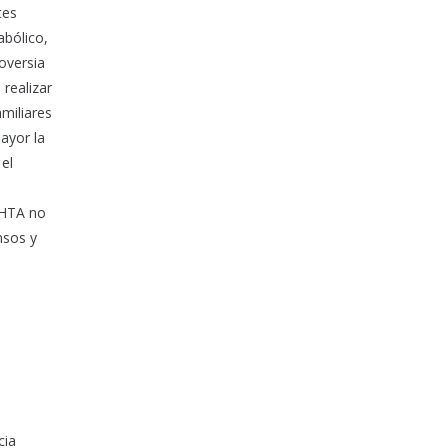
tes
abólico,
oversia
realizar
miliares
ayor la
 el
 HTA no
nsos y
cia