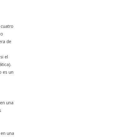
 cuatro
 o
era de
si el
tica).
o es un
s
 en una
s
e en una