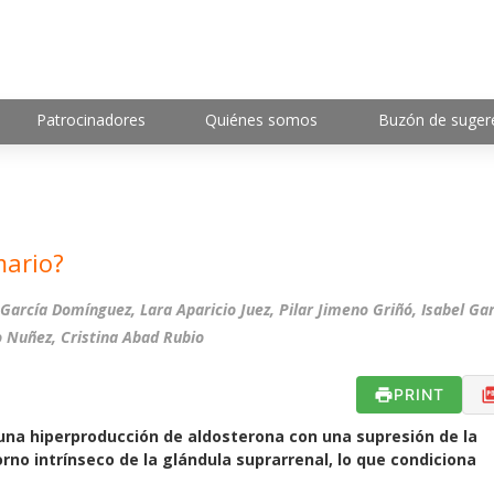
Patrocinadores
Quiénes somos
Buzón de suger
mario?
rcía Domínguez, Lara Aparicio Juez, Pilar Jimeno Griñó, Isabel Gar
ro Nuñez, Cristina Abad Rubio
PRINT
 una hiperproducción de aldosterona con una supresión de la
rno intrínseco de la glándula suprarrenal, lo que condiciona