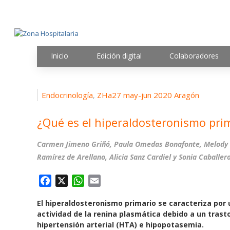
Inicio
Edición digital
Colaboradores
Endocrinología
ZHa27 may-jun 2020 Aragón
,
¿Qué es el hiperaldosteronismo pri
Carmen Jimeno Griñó, Paula Omedas Bonafonte, Melody Ga
Ramírez de Arellano, Alicia Sanz Cardiel y Sonia Caballe
F
X
W
E
a
h
m
El hiperaldosteronismo primario se caracteriza por
c
a
a
actividad de la renina plasmática debido a un trasto
e
t
i
hipertensión arterial (HTA) e hipopotasemia.