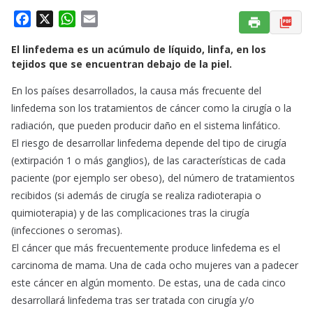
F
X
W
E
a
h
m
El linfedema es un acúmulo de líquido, linfa, en los
c
a
a
tejidos que se encuentran debajo de la piel.
e
t
i
b
s
l
En los países desarrollados, la causa más frecuente del
o
A
linfedema son los tratamientos de cáncer como la cirugía o la
o
p
radiación, que pueden producir daño en el sistema linfático.
k
p
El riesgo de desarrollar linfedema depende del tipo de cirugía
(extirpación 1 o más ganglios), de las características de cada
paciente (por ejemplo ser obeso), del número de tratamientos
recibidos (si además de cirugía se realiza radioterapia o
quimioterapia) y de las complicaciones tras la cirugía
(infecciones o seromas).
El cáncer que más frecuentemente produce linfedema es el
carcinoma de mama. Una de cada ocho mujeres van a padecer
este cáncer en algún momento. De estas, una de cada cinco
desarrollará linfedema tras ser tratada con cirugía y/o