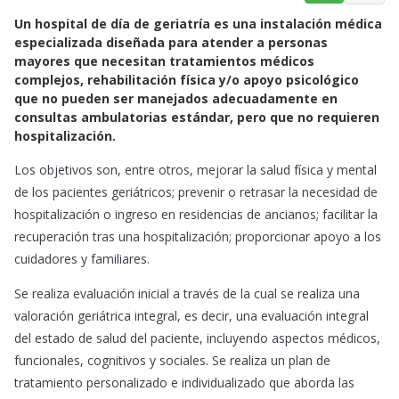
a
h
m
Un hospital de día de geriatría es una instalación médica
c
a
a
especializada diseñada para atender a personas
e
t
i
mayores que necesitan tratamientos médicos
b
s
l
complejos, rehabilitación física y/o apoyo psicológico
o
A
que no pueden ser manejados adecuadamente en
o
p
consultas ambulatorias estándar, pero que no requieren
k
p
hospitalización.
Los objetivos son, entre otros, mejorar la salud física y mental
de los pacientes geriátricos; prevenir o retrasar la necesidad de
hospitalización o ingreso en residencias de ancianos; facilitar la
recuperación tras una hospitalización; proporcionar apoyo a los
cuidadores y familiares.
Se realiza evaluación inicial a través de la cual se realiza una
valoración geriátrica integral, es decir, una evaluación integral
del estado de salud del paciente, incluyendo aspectos médicos,
funcionales, cognitivos y sociales. Se realiza un plan de
tratamiento personalizado e individualizado que aborda las