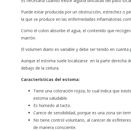
Es necesaria cuando existe alguna dificultad del paso loca
Puede estar producida por un obstrucción, estrechez o pe
la que se produce en las enfermedades inflamatorias como el
Como el colon absorbe el agua, el contenido que recogerá 
marrón.
El volumen diario es variable y debe ser tenido en cuenta p
Aunque el estoma suele localizarse en la parte derecha d
debajo de la cintura.
Características del estoma:
Tiene una coloración rojiza, lo cual indica que ex
estoma saludable.
Es húmedo al tacto.
Carece de sensibilidad, porque es una zona sin ter
No tiene control voluntario, al carecer de esfíntere
de manera consciente.