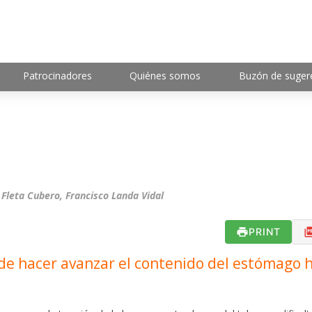
Patrocinadores
Quiénes somos
Buzón de suger
Fleta Cubero, Francisco Landa Vidal
PRINT
l de hacer avanzar el contenido del estómago 