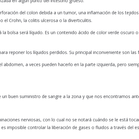
lizada en algún punto del intestino grueso.
rforación del colon debida a un tumor, una inflamación de los tejid
 Crohn, la colitis ulcerosa o la diverticulitis.
la bolsa será líquido. Es un contenido ácido de color verde oscuro o
ara reponer los líquidos perdidos. Su principal inconveniente son las 
el abdomen, a veces pueden hacerlo en la parte izquierda, pero siem
iste un buen suministro de sangre a la zona y que nos encontramos ant
minaciones nerviosas, con lo cual no se notará cuándo se le está toca
s es imposible controlar la liberación de gases o fluidos a través del 