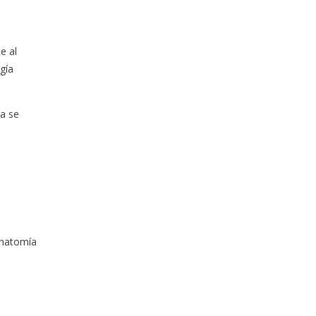
e al
gía
ua se
 anatomía