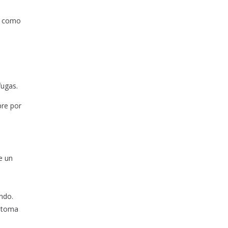
os como
fugas.
pre por
e un
ndo.
estoma