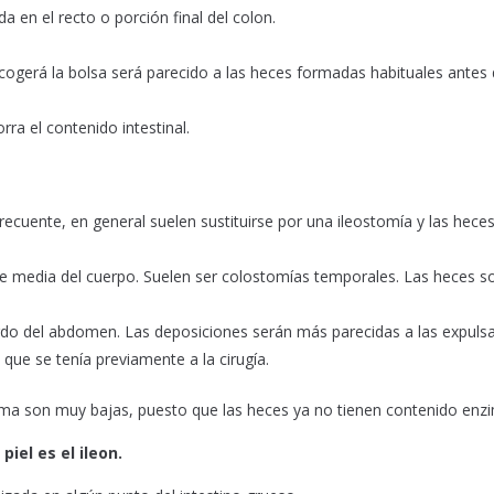
da en el recto o porción final del colon.
cogerá la bolsa será parecido a las heces formadas habituales antes 
ra el contenido intestinal.
ecuente, en general suelen sustituirse por una ileostomía y las hece
rte media del cuerpo. Suelen ser colostomías temporales. Las heces s
ierdo del abdomen. Las deposiciones serán más parecidas a las expuls
que se tenía previamente a la cirugía.
estoma son muy bajas, puesto que las heces ya no tienen contenido enzi
piel es el ileon.