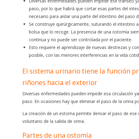
Diversas enfermedades pueden impedir ese tránsito ya 
o
p
paso, por lo que habrá que cortar esas partes del inte
k
p
necesario para aislar una parte del intestino del paso 
Se construye quirúrgicamente, suturando el intestino a
bolsa que lo recoge. La presencia de una ostomía siemp
continua y no puede ser controlada por el paciente.
Esto requiere el aprendizaje de nuevas destrezas y cono
posible, con las menores interferencias en la vida cotid
El sistema urinario tiene la función p
riñones hacia el exterior
Diversas enfermedades pueden impedir esa circulación ya s
paso. En ocasiones hay que eliminar el paso de la orina po
La creación de un estoma permite derivar el paso de ese c
voluntario de la salida de orina.
Partes de una ostomía