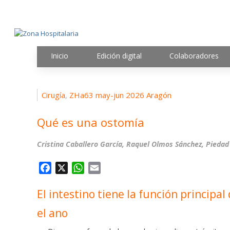
Inicio
Edición digital
Colaboradores
Cirugía
ZHa63 may-jun 2026 Aragón
,
Qué es una ostomía
Cristina Caballero García, Raquel Olmos Sánchez, Piedad 
F
X
W
E
a
h
m
El intestino tiene la función principa
c
a
a
e
t
i
el ano
b
s
l
o
A