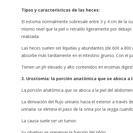
Tipos y características de las heces:
El estoma normalmente sobresale entre 3 y 4 cm de la super
mismo nivel que la piel o retraído ligeramente por debajo
realizada.
Las heces suelen ser líquidas y abundantes (de 600 a 800 m
absorbe más tardíamente en el intestino grueso. Con el 
Tienen un ph elevado y alto contenidos en enzimas digestiv
3. Urostomía: l
a porción anatómica que se aboca a l
La porción anatómica que se aboca a la piel del abdomen 
La derivación del flujo urinario hacia el exterior a través 
urinaria: se elimina el paso de la orina por la vejiga cuan
La causa suele ser un tumor.
Su objetivo es preservar la función del riñón.