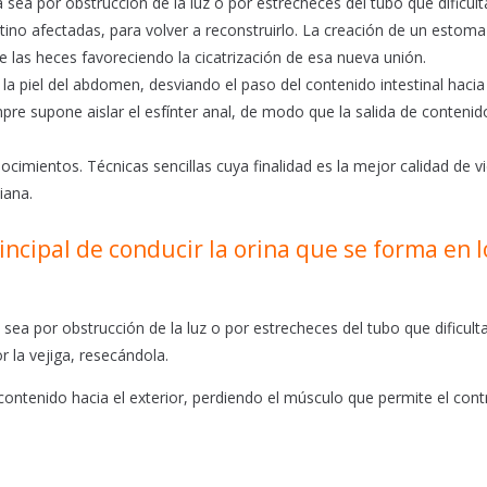
sea por obstrucción de la luz o por estrecheces del tubo que dificul
stino afectadas, para volver a reconstruirlo. La creación de un estoma
de las heces favoreciendo la cicatrización de esa nueva unión.
 la piel del abdomen, desviando el paso del contenido intestinal haci
re supone aislar el esfínter anal, de modo que la salida de contenid
cimientos. Técnicas sencillas cuya finalidad es la mejor calidad de v
iana.
rincipal de conducir la orina que se forma en l
ea por obstrucción de la luz o por estrecheces del tubo que dificult
r la vejiga, resecándola.
ontenido hacia el exterior, perdiendo el músculo que permite el cont