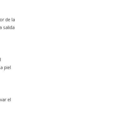
or de la
a salida
l
a piel
var el