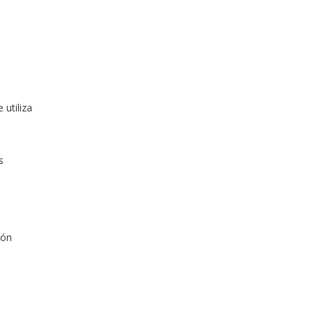
 utiliza
s
ión