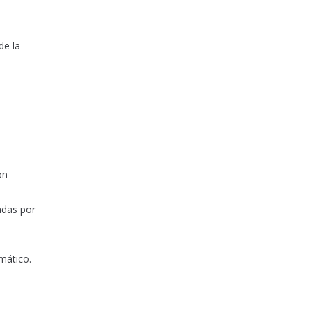
de la
s
on
adas por
mático.