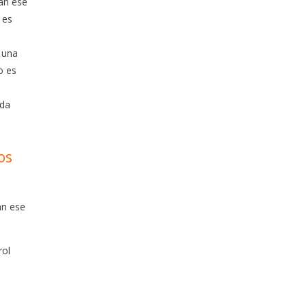
tan ese
 es
a una
o es
ida
os
an ese
rol