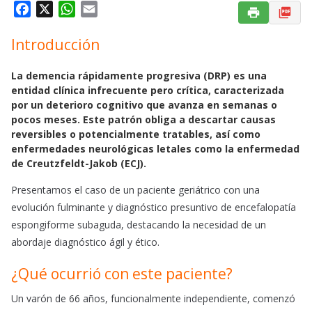
F
X
W
E
a
h
m
Introducción
c
a
a
e
t
i
b
s
l
La demencia rápidamente progresiva (DRP) es una
entidad clínica infrecuente pero crítica, caracterizada
o
A
por un deterioro cognitivo que avanza en semanas o
o
p
pocos meses. Este patrón obliga a descartar causas
k
p
reversibles o potencialmente tratables, así como
enfermedades neurológicas letales como la enfermedad
de Creutzfeldt-Jakob (ECJ).
Presentamos el caso de un paciente geriátrico con una
evolución fulminante y diagnóstico presuntivo de encefalopatía
espongiforme subaguda, destacando la necesidad de un
abordaje diagnóstico ágil y ético.
¿Qué ocurrió con este paciente?
Un varón de 66 años, funcionalmente independiente, comenzó