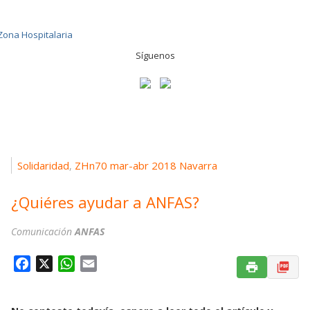
Síguenos
Solidaridad
ZHn70 mar-abr 2018 Navarra
,
¿Quiéres ayudar a ANFAS?
Comunicación
ANFAS
F
X
W
E
a
h
m
c
a
a