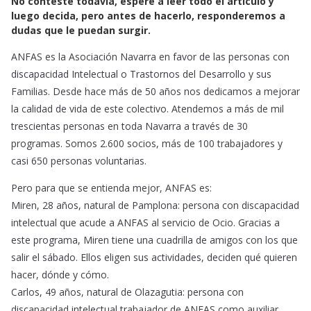
No conteste todavía, espere a leer todo el artículo y
e
t
i
luego decida, pero antes de hacerlo, responderemos a
b
s
l
dudas que le puedan surgir.
o
A
o
p
ANFAS es la Asociación Navarra en favor de las personas con
k
p
discapacidad Intelectual o Trastornos del Desarrollo y sus
Familias. Desde hace más de 50 años nos dedicamos a mejorar
la calidad de vida de este colectivo. Atendemos a más de mil
trescientas personas en toda Navarra a través de 30
programas. Somos 2.600 socios, más de 100 trabajadores y
casi 650 personas voluntarias.
Pero para que se entienda mejor, ANFAS es:
Miren, 28 años, natural de Pamplona: persona con discapacidad
intelectual que acude a ANFAS al servicio de Ocio. Gracias a
este programa, Miren tiene una cuadrilla de amigos con los que
salir el sábado. Ellos eligen sus actividades, deciden qué quieren
hacer, dónde y cómo.
Carlos, 49 años, natural de Olazagutia: persona con
discapacidad intelectual trabajador de ANFAS como auxiliar