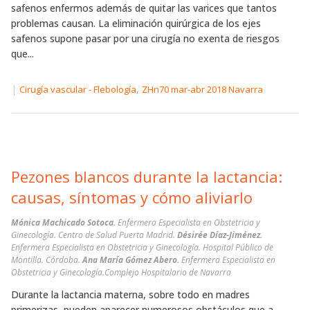
safenos enfermos además de quitar las varices que tantos
problemas causan. La eliminación quirúrgica de los ejes
safenos supone pasar por una cirugía no exenta de riesgos
que...
|
,
Cirugía vascular - Flebología
ZHn70 mar-abr 2018 Navarra
Pezones blancos durante la lactancia:
causas, síntomas y cómo aliviarlo
Mónica Machicado Sotoca.
Enfermera Especialista en Obstetricia y
Ginecología. Centro de Salud Puerta Madrid.
Désirée Díaz-Jiménez.
Enfermera Especialista en Obstetricia y Ginecología. Hospital Público de
Montilla. Córdoba.
Ana María Gómez Abero.
Enfermera Especialista en
Obstetricia y Ginecología.Complejo Hospitalario de Navarra
Durante la lactancia materna, sobre todo en madres
primerizas, pueden aparecer numerosos obstáculos que a