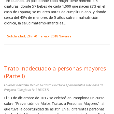
En Ruanda, un país donde cada mujer tiene mínimo 4-5
criaturas, donde 57 bebés de cada 1.000 que nacen (3’3 en el
caso de España) se mueren antes de cumplir un año, y donde
cerca del 45% de menores de 5 años sufren malnutrición
crónica, la salud materno-infantil es...
|
,
Solidaridad
ZHn70 mar-abr 2018 Navarra
Trato inadecuado a personas mayores
(Parte I)
Lourdes Gorricho.
Médico Geriatra Directora Apartamentos Tutelados de
Proginsa (Colegiado Nº 3103757)
El 13 de diciembre de 2017 se celebró en Pamplona un curso
sobre "Prevención de Malos Tratos a Personas Mayores", al
que tuve la oportunidad de asistir. En él, diferentes personas