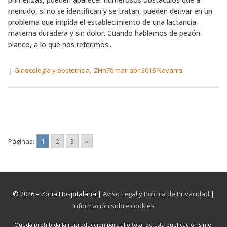
menudo, si no se identifican y se tratan, pueden derivar en un
problema que impida el establecimiento de una lactancia
materna duradera y sin dolor. Cuando hablamos de pezón
blanco, a lo que nos referimos...
|
,
Ginecología y obstetricia
ZHn70 mar-abr 2018 Navarra
Páginas:
1
2
3
»
© 2026 – Zona Hospitalaria |
Aviso Legal y Política de Privacidad
|
Información sobre cookies
Queda prohibida la reproducción parcial o total de esta publicación sin el