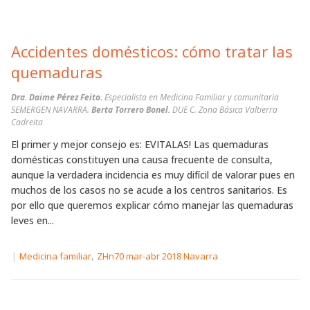
Accidentes domésticos: cómo tratar las
quemaduras
Dra. Daime Pérez Feito.
Especialista en Medicina Familiar y comunitaria
SEMERGEN NAVARRA.
Berta Torrero Bonel.
DUE C. Zona Básica Valtierra
Cadreita
El primer y mejor consejo es: EVITALAS! Las quemaduras
domésticas constituyen una causa frecuente de consulta,
aunque la verdadera incidencia es muy difícil de valorar pues en
muchos de los casos no se acude a los centros sanitarios. Es
por ello que queremos explicar cómo manejar las quemaduras
leves en...
|
,
Medicina familiar
ZHn70 mar-abr 2018 Navarra