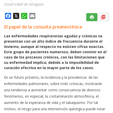
Universidad de Zaragoza.
F
X
W
E
a
h
m
El papel de la consulta preanestésica
c
a
a
e
t
i
Las enfermedades respiratorias agudas y crónicas se
b
s
l
presentan con un alto índice de frecuencia durante el
o
A
invierno, aunque al respecto no existen cifras exactas.
Este grupo de pacientes numeroso, deben convivir en el
o
p
caso de los procesos crónicos, con las limitaciones que
k
p
su enfermedad implica, debido a la imposibilidad de
curación efectiva en la mayor parte de los casos.
En un futuro próximo, la incidencia y la prevalencia de las
enfermedades pulmonares, sobre todo crónicas, mostrarán
una tendencia a aumentar como consecuencia de diversos
fenómenos, en especial, la contaminación atmosférica, el
aumento de la esperanza de vida y el tabaquismo. Por tal
motivo, el riesgo para una intervención quirúrgica puede estar